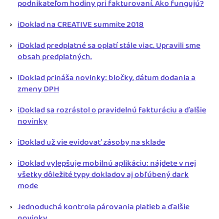
podnikateľom hodiny pri fakturovaní. Ako fungujú?
iDoklad na CREATIVE summite 2018
iDoklad predplatné sa oplatí stále viac. Upravili sme
obsah predplatných.
iDoklad prináša novinky: bločky, dátum dodania a
zmeny DPH
iDoklad sa rozrástol o pravidelnú fakturáciu a ďalšie
novinky
iDoklad už vie evidovať zásoby na sklade
iDoklad vylepšuje mobilnú aplikáciu: nájdete v nej
všetky dôležité typy dokladov aj obľúbený dark
mode
Jednoduchá kontrola párovania platieb a ďalšie
novinky