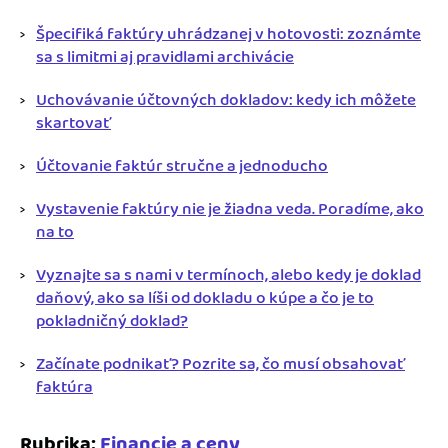
Špecifiká faktúry uhrádzanej v hotovosti: zoznámte
sa s limitmi aj pravidlami archivácie
Uchovávanie účtovných dokladov: kedy ich môžete
skartovať
Účtovanie faktúr stručne a jednoducho
Vystavenie faktúry nie je žiadna veda. Poradíme, ako
na to
Vyznajte sa s nami v termínoch, alebo kedy je doklad
daňový, ako sa líši od dokladu o kúpe a čo je to
pokladničný doklad?
Začínate podnikať? Pozrite sa, čo musí obsahovať
faktúra
Rubrika:
Financie a ceny