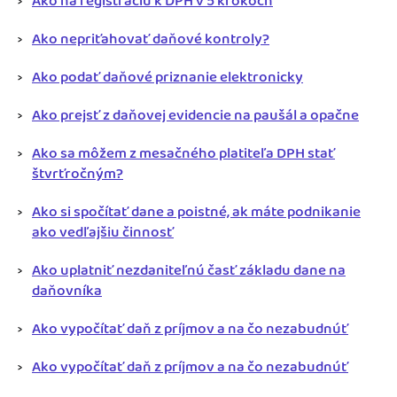
Ako na registráciu k DPH v 5 krokoch
Ako nepriťahovať daňové kontroly?
Ako podať daňové priznanie elektronicky
Ako prejsť z daňovej evidencie na paušál a opačne
Ako sa môžem z mesačného platiteľa DPH stať
štvrťročným?
Ako si spočítať dane a poistné, ak máte podnikanie
ako vedľajšiu činnosť
Ako uplatniť nezdaniteľnú časť základu dane na
daňovníka
Ako vypočítať daň z príjmov a na čo nezabudnúť
Ako vypočítať daň z príjmov a na čo nezabudnúť