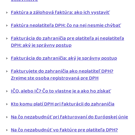
Faktúra a zálohová faktúra: ako ich vystaviť
Faktúra neplatiteľa DPH: čo na nej nesmie chýbať
Fakturácia do zahraničia pre platiteľa aj neplatiteľa
DPH: aký je správny postup
Fakturácia do zahraničia: aký je správny postup
Fakturujete do zahraničia ako neplatiteľ DPH?
Zrejme ste osoba registrovaná pre DPH
IČO, alebo IČ? Čo to vlastne je a ako ho získať
Kto komu platí DPH pri fakturácii do zahraničia
Na čo nezabudnúť pri fakturovaní do Európskej únie
Na čo nezabudnúť vo faktúre pre platiteľa DPH?