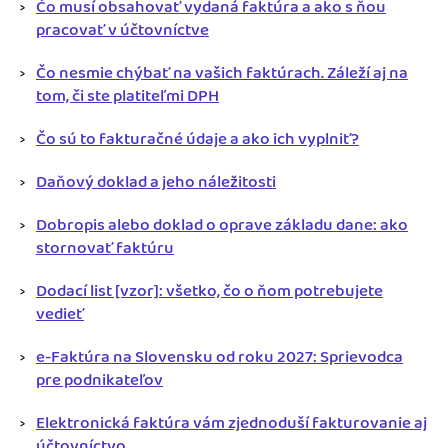
Čo musí obsahovať vydaná faktúra a ako s ňou
pracovať v účtovníctve
Čo nesmie chýbať na vašich faktúrach. Záleží aj na
tom, či ste platiteľmi DPH
Čo sú to fakturačné údaje a ako ich vyplniť?
Daňový doklad a jeho náležitosti
Dobropis alebo doklad o oprave základu dane: ako
stornovať faktúru
Dodací list [vzor]: všetko, čo o ňom potrebujete
vedieť
e-Faktúra na Slovensku od roku 2027: Sprievodca
pre podnikateľov
Elektronická faktúra vám zjednoduší fakturovanie aj
účtovníctvo