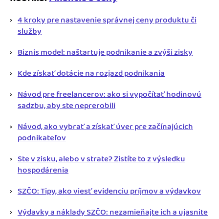
4 kroky pre nastavenie správnej ceny produktu či
služby
Biznis model: naštartuje podnikanie a zvýši zisky
Kde získať dotácie na rozjazd podnikania
Návod pre freelancerov: ako si vypočítať hodinovú
sadzbu, aby ste neprerobili
Návod, ako vybrať a získať úver pre začínajúcich
podnikateľov
Ste v zisku, alebo v strate? Zistíte to z výsledku
hospodárenia
SZČO: Tipy, ako viesť evidenciu príjmov a výdavkov
Výdavky a náklady SZČO: nezamieňajte ich a ujasnite