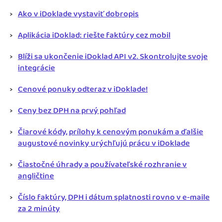
Ako v iDoklade vystaviť dobropis
Aplikácia iDoklad: riešte faktúry cez mobil
Blíži sa ukončenie iDoklad API v2. Skontrolujte svoje
integrácie
Cenové ponuky odteraz v iDoklade!
Ceny bez DPH na prvý pohľad
Čiarové kódy, prílohy k cenovým ponukám a ďalšie
augustové novinky urýchľujú prácu v iDoklade
Čiastočné úhrady a používateľské rozhranie v
angličtine
Číslo faktúry, DPH i dátum splatnosti rovno v e-maile
za 2 minúty