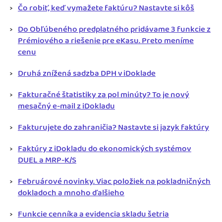
Čo robiť, keď vymažete faktúru? Nastavte si kôš
Do Obľúbeného predplatného pridávame 3 funkcie z
Prémiového a riešenie pre eKasu. Preto meníme
cenu
Druhá znížená sadzba DPH v iDoklade
Fakturačné štatistiky za pol minúty? To je nový
mesačný e-mail z iDokladu
Fakturujete do zahraničia? Nastavte si jazyk faktúry
Faktúry z iDokladu do ekonomických systémov
DUEL a MRP-K/S
Februárové novinky. Viac položiek na pokladničných
dokladoch a mnoho ďalšieho
Funkcie cenníka a evidencia skladu šetria