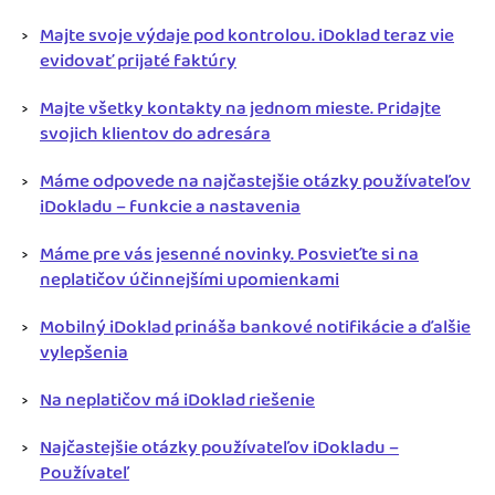
Majte svoje výdaje pod kontrolou. iDoklad teraz vie
evidovať prijaté faktúry
Majte všetky kontakty na jednom mieste. Pridajte
svojich klientov do adresára
Máme odpovede na najčastejšie otázky používateľov
iDokladu – funkcie a nastavenia
Máme pre vás jesenné novinky. Posvieťte si na
neplatičov účinnejšími upomienkami
Mobilný iDoklad prináša bankové notifikácie a ďalšie
vylepšenia
Na neplatičov má iDoklad riešenie
Najčastejšie otázky používateľov iDokladu –
Používateľ