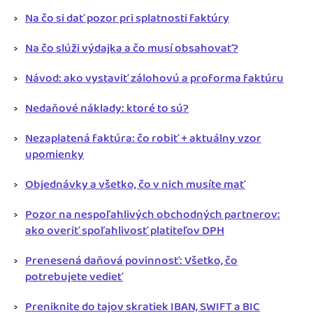
Na čo si dať pozor pri splatnosti faktúry
Na čo slúži výdajka a čo musí obsahovať?
Návod: ako vystaviť zálohovú a proforma faktúru
Nedaňové náklady: ktoré to sú?
Nezaplatená faktúra: čo robiť + aktuálny vzor
upomienky
Objednávky a všetko, čo v nich musíte mať
Pozor na nespoľahlivých obchodných partnerov:
ako overiť spoľahlivosť platiteľov DPH
Prenesená daňová povinnosť: Všetko, čo
potrebujete vedieť
Preniknite do tajov skratiek IBAN, SWIFT a BIC