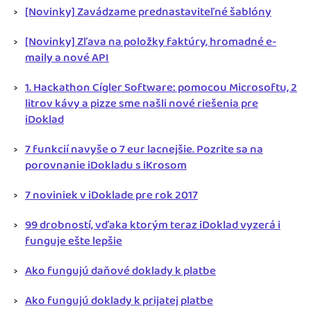
[Novinky] Zavádzame prednastaviteľné šablóny
[Novinky] Zľava na položky faktúry, hromadné e-
maily a nové API
1. Hackathon Cígler Software: pomocou Microsoftu, 2
litrov kávy a pizze sme našli nové riešenia pre
iDoklad
7 funkcií navyše o 7 eur lacnejšie. Pozrite sa na
porovnanie iDokladu s iKrosom
7 noviniek v iDoklade pre rok 2017
99 drobností, vďaka ktorým teraz iDoklad vyzerá i
funguje ešte lepšie
Ako fungujú daňové doklady k platbe
Ako fungujú doklady k prijatej platbe