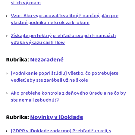
si ich význam
Vzor: Ako vypracovať kvalitný finančný plán pre
vlastné podnikanie krok za krokom
Získajte perfektný prehľad o svojich financiách
vďaka výkazu cash flow
Rubrika:
Nezaradené
[Podnikanie popri štúdiu] Všetko, čo potrebujete
vedieť, aby ste zarábali už na škole
Ako prebieha kontrola z daňového úradu a na čo by
ste nemali zabudnúť?
Rubrika:
Novinky v iDoklade
[GDPR v iDoklade zadarmo] Prehľad funkcií, s