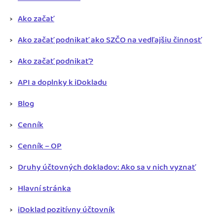
Blog
Katalóg doplnkov
Ako začať
Podnikateľský servis
Ako začať podnikať ako SZČO na vedľajšiu činnosť
Spýtajte sa nás
Ako začať podnikať?
API a doplnky k iDokladu
Blog
Cenník
Cenník – OP
Druhy účtovných dokladov: Ako sa v nich vyznať
Hlavní stránka
iDoklad pozitívny účtovník