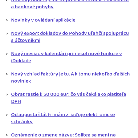
a bankové pohyby
Novinky v ovládaní aplikácie
Nový export dokladov do Pohody uľahčí spoluprácu
s účtovníkmi
Nový mesiac v kalendári priniesol nové funkcie v
iDoklade
Nový vzhľad faktúry je tu. A k tomu niekoľko ďalších
noviniek
Obrat rastie k 50 000 eur: čo vás čaká ako platiteľa
DPH
Od augusta štát firmám zriaďuje elektronické
schránky
Oznámenie o zmene názvu: Solitea sa mení na