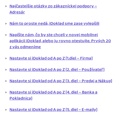
Najčastejšie otázky zo zákazníckej podpory –
Adresár
Nám to proste nedá, iDoklad sme zase vylepšili
Napíšte nám, čo by ste chceli v novej mobilnej
aplikácii iDoklad, alebo ju rovno otestujte. Prvých 20
z vás odmeníme
Nastavte si iDoklad od A po Z [1.diel – Firma]
Nastavte si iDoklad od A po Z [2. diel – Používateľ]
Nastavte si iDoklad od A po Z [3. diel – Predaj a Nákup]
Nastavte si iDoklad od A po Z [4. diel – Banka a
Pokladnica]
Nastavte si iDoklad od A po Z [5. diel – E-maily]