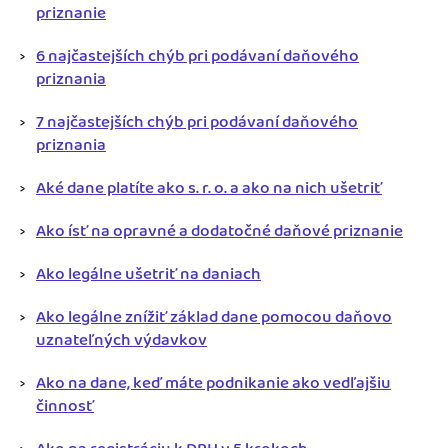
priznanie
6 najčastejších chýb pri podávaní daňového
priznania
7 najčastejších chýb pri podávaní daňového
priznania
Aké dane platíte ako s. r. o. a ako na nich ušetriť
Ako ísť na opravné a dodatočné daňové priznanie
Ako legálne ušetriť na daniach
Ako legálne znížiť základ dane pomocou daňovo
uznateľných výdavkov
Ako na dane, keď máte podnikanie ako vedľajšiu
činnosť