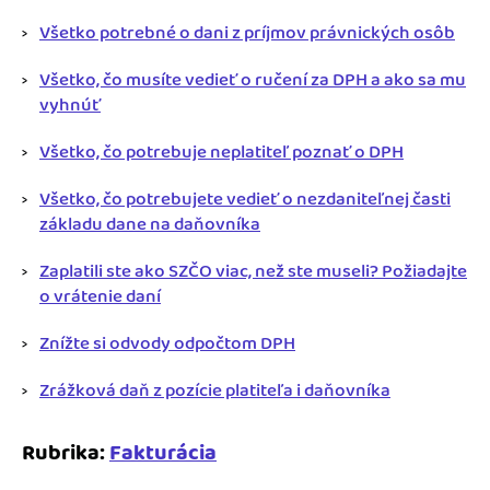
Všetko potrebné o dani z príjmov právnických osôb
Všetko, čo musíte vedieť o ručení za DPH a ako sa mu
vyhnúť
Všetko, čo potrebuje neplatiteľ poznať o DPH
Všetko, čo potrebujete vedieť o nezdaniteľnej časti
základu dane na daňovníka
Zaplatili ste ako SZČO viac, než ste museli? Požiadajte
o vrátenie daní
Znížte si odvody odpočtom DPH
Zrážková daň z pozície platiteľa i daňovníka
Rubrika:
Fakturácia