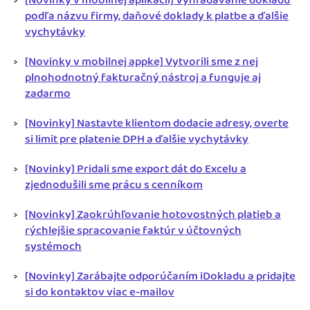
podľa názvu firmy, daňové doklady k platbe a ďalšie
vychytávky
[Novinky v mobilnej appke] Vytvorili sme z nej
plnohodnotný fakturačný nástroj a funguje aj
zadarmo
[Novinky] Nastavte klientom dodacie adresy, overte
si limit pre platenie DPH a ďalšie vychytávky
[Novinky] Pridali sme export dát do Excelu a
zjednodušili sme prácu s cenníkom
[Novinky] Zaokrúhľovanie hotovostných platieb a
rýchlejšie spracovanie faktúr v účtovných
systémoch
[Novinky] Zarábajte odporúčaním iDokladu a pridajte
si do kontaktov viac e-mailov