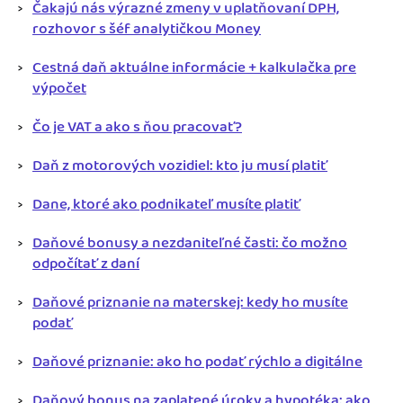
Čakajú nás výrazné zmeny v uplatňovaní DPH,
rozhovor s šéf analytičkou Money
Cestná daň aktuálne informácie + kalkulačka pre
výpočet
Čo je VAT a ako s ňou pracovať?
Daň z motorových vozidiel: kto ju musí platiť
Dane, ktoré ako podnikateľ musíte platiť
Daňové bonusy a nezdaniteľné časti: čo možno
odpočítať z daní
Daňové priznanie na materskej: kedy ho musíte
podať
Daňové priznanie: ako ho podať rýchlo a digitálne
Daňový bonus na zaplatené úroky a hypotéka: ako