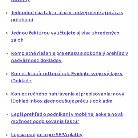
Jednoduchšia fakturácia v cudzej mene aj práca s
prílohami
Jednou faktúrou vyúčtujete aj viac uhradených
záloh
Kompletné riešenie pre eKasu a dokonalý prehľad v
nadväznosti dokladov
Koniec krabíc od topánok. Evidujte svoje výdaje v
iDoklade.
Koniec ručného nahrávania aj prepisovania: nový
iDoklad Inbox zjednodušuje prácu s dokladmi
Lepší prehľad o podnikaní v mobilnej apke a nová
možnosť podpisovania faktúr
Lepšia podpora pre SEPA platby