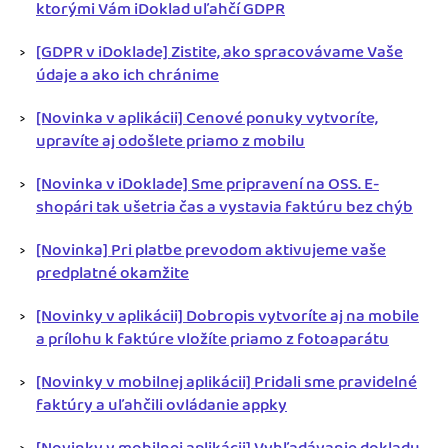
ktorými Vám iDoklad uľahčí GDPR
[GDPR v iDoklade] Zistite, ako spracovávame Vaše
údaje a ako ich chránime
[Novinka v aplikácii] Cenové ponuky vytvoríte,
upravíte aj odošlete priamo z mobilu
[Novinka v iDoklade] Sme pripravení na OSS. E-
shopári tak ušetria čas a vystavia faktúru bez chýb
[Novinka] Pri platbe prevodom aktivujeme vaše
predplatné okamžite
[Novinky v aplikácii] Dobropis vytvoríte aj na mobile
a prílohu k faktúre vložíte priamo z fotoaparátu
[Novinky v mobilnej aplikácii] Pridali sme pravidelné
faktúry a uľahčili ovládanie appky
[Novinky v mobilnej aplikácii] Vyhľadávanie dokladu