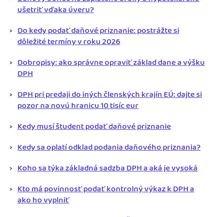
ušetriť vďaka úveru?
Do kedy podať daňové priznanie: postrážte si
dôležité termíny v roku 2026
Dobropisy: ako správne opraviť základ dane a výšku
DPH
DPH pri predaji do iných členských krajín EÚ: dajte si
pozor na novú hranicu 10 tisíc eur
Kedy musí študent podať daňové priznanie
Kedy sa oplatí odklad podania daňového priznania?
Koho sa týka základná sadzba DPH a aká je vysoká
Kto má povinnosť podať kontrolný výkaz k DPH a
ako ho vyplniť