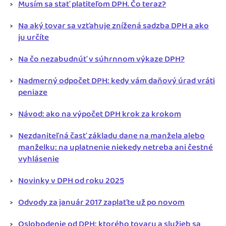
Musím sa stať platiteľom DPH. Čo teraz?
Na aký tovar sa vzťahuje znížená sadzba DPH a ako
ju určíte
Na čo nezabudnúť v súhrnnom výkaze DPH?
Nadmerný odpočet DPH: kedy vám daňový úrad vráti
peniaze
Návod: ako na výpočet DPH krok za krokom
Nezdaniteľná časť základu dane na manžela alebo
manželku: na uplatnenie niekedy netreba ani čestné
vyhlásenie
Novinky v DPH od roku 2025
Odvody za január 2017 zaplaťte už po novom
Oslobodenie od DPH: ktorého tovaru a služieb sa