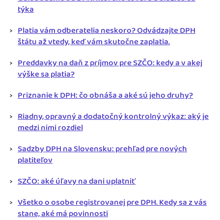
týka
Platia vám odberatelia neskoro? Odvádzajte DPH
štátu až vtedy, keď vám skutočne zaplatia.
Preddavky na daň z príjmov pre SZČO: kedy a v akej
výške sa platia?
Priznanie k DPH: čo obnáša a aké sú jeho druhy?
Riadny, opravný a dodatočný kontrolný výkaz: aký je
medzi nimi rozdiel
Sadzby DPH na Slovensku: prehľad pre nových
platiteľov
SZČO: aké úľavy na dani uplatniť
Všetko o osobe registrovanej pre DPH. Kedy sa z vás
stane, aké má povinnosti