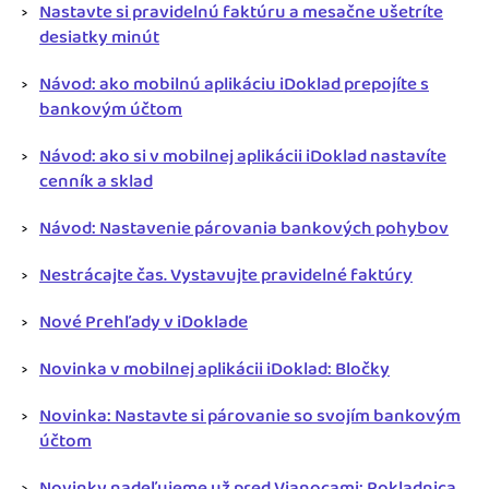
Nastavte si pravidelnú faktúru a mesačne ušetríte
desiatky minút
Návod: ako mobilnú aplikáciu iDoklad prepojíte s
bankovým účtom
Návod: ako si v mobilnej aplikácii iDoklad nastavíte
cenník a sklad
Návod: Nastavenie párovania bankových pohybov
Nestrácajte čas. Vystavujte pravidelné faktúry
Nové Prehľady v iDoklade
Novinka v mobilnej aplikácii iDoklad: Bločky
Novinka: Nastavte si párovanie so svojím bankovým
účtom
Novinky nadeľujeme už pred Vianocami: Pokladnica