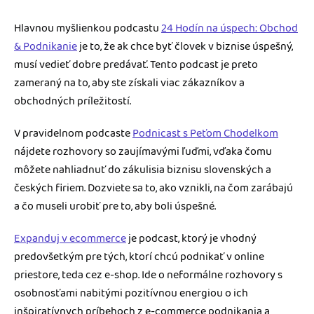
Hlavnou myšlienkou podcastu
24 Hodín na úspech: Obchod
& Podnikanie
je to, že ak chce byť človek v biznise úspešný,
musí vedieť dobre predávať. Tento podcast je preto
zameraný na to, aby ste získali viac zákazníkov a
obchodných príležitostí.
V pravidelnom podcaste
Podnicast s Peťom Chodelkom
nájdete rozhovory so zaujímavými ľuďmi, vďaka čomu
môžete nahliadnuť do zákulisia biznisu slovenských a
českých firiem. Dozviete sa to, ako vznikli, na čom zarábajú
a čo museli urobiť pre to, aby boli úspešné.
Expanduj v ecommerce
je podcast, ktorý je vhodný
predovšetkým pre tých, ktorí chcú podnikať v online
priestore, teda cez e-shop. Ide o neformálne rozhovory s
osobnosťami nabitými pozitívnou energiou o ich
inšpiratívnych príbehoch z e-commerce podnikania a