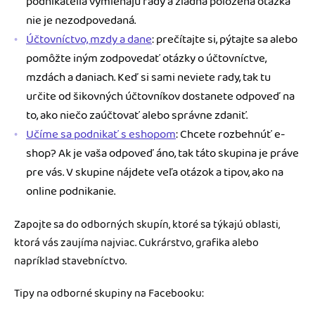
podnikatelia vymieňajú rady a žiadna položená otázka
nie je nezodpovedaná.
Účtovníctvo, mzdy a dane
: prečítajte si, pýtajte sa alebo
pomôžte iným zodpovedať otázky o účtovníctve,
mzdách a daniach. Keď si sami neviete rady, tak tu
určite od šikovných účtovníkov dostanete odpoveď na
to, ako niečo zaúčtovať alebo správne zdaniť.
Učíme sa podnikať s eshopom
: Chcete rozbehnúť e-
shop? Ak je vaša odpoveď áno, tak táto skupina je práve
pre vás. V skupine nájdete veľa otázok a tipov, ako na
online podnikanie.
Zapojte sa do odborných skupín, ktoré sa týkajú oblasti,
ktorá vás zaujíma najviac. Cukrárstvo, grafika alebo
napríklad stavebníctvo.
Tipy na odborné skupiny na Facebooku: