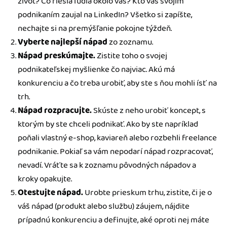
život? Čo riešia ľudia okolo vás? Kto vás svojim
podnikaním zaujal na LinkedIn? Všetko si zapíšte,
nechajte si na premýšľanie pokojne týždeň.
Vyberte najlepší nápad
zo zoznamu.
Nápad preskúmajte.
Zistite toho o svojej
podnikateľskej myšlienke čo najviac. Akú má
konkurenciu a čo treba urobiť, aby ste s ňou mohli ísť na
trh.
Nápad rozpracujte.
Skúste z neho urobiť koncept, s
ktorým by ste chceli podnikať. Ako by ste napríklad
poňali vlastný e-shop, kaviareň alebo rozbehli freelance
podnikanie. Pokiaľ sa vám nepodarí nápad rozpracovať,
nevadí. Vráťte sa k zoznamu pôvodných nápadov a
kroky opakujte.
Otestujte nápad.
Urobte prieskum trhu, zistite, či je o
váš nápad (produkt alebo službu) záujem, nájdite
prípadnú konkurenciu a definujte, aké oproti nej máte