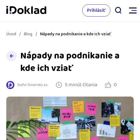
Prihlásiť
Úvod
Blog
Nápady na podnikanie a kde ich vziať
Vlastnosti
Nápady na podnikanie a
Online fakturácia
Cenník
kde ich vziať
Správa kontaktov
Vzdelanie
5 minút čítania
0
Sledovanie cashflow
Seyfor Slovensko, a.s.
Nápoveda
Spolupráca s účtovníkom
Vyskúšať zadarmo
Ako začať s podnikaním
Prepojenie na ďalšie systémy
Ako sa vyznať vo fakturácii
Spriatelení účtovníci