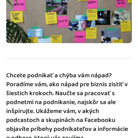
Blog
Katalóg doplnkov
Podnikateľský servis
Spýtajte sa nás
Chcete podnikať a chýba vám nápad?
Poradíme vám, ako nápad pre biznis zistiť v
šiestich krokoch. Naučte sa pracovať s
podnetmi na podnikanie, najskôr sa ale
inšpirujte. Ukážeme vám, v akých
podcastoch a skupinách na Facebooku
objavíte príbehy podnikateľov a informácie