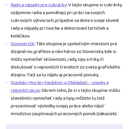
Rady a nápady pre cukrárky
: V tejto skupine si cukrárky
vzájomne radia a pomáhajú pri práci na svojich
cukrových výtvoroch, prípadne sa delia o svoje skvelé
rady a nápady pri tvorbe a dekorovaní tortičiek a
koláčikov.
DizajneriSK
: Táto skupina je spoločným miestom pre
dizajnérov, grafikov a návrhárov zo Slovenska, kde si
môžu vymieňať skúsenosti, rady, tipy a triky, či
diskutovať o najnovších trendoch zo sveta grafického
dizajnu. Tiež sa tu nájdu aj pracovné ponuky.
Stavbári, Murári, Fasádnici a Obkladači – stavby a
rekonštrukcie
: Okrem toho, že si v tejto skupine môžu
stavebníci vymieňať rady a tipy, môžete tu tiež
prezentovať výsledky svojej práce alebo nájsť
množstvo zaujímavých pracovných ponúk (zákaziek).