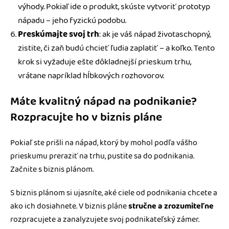
výhody. Pokiaľ ide o produkt, skúste vytvoriť prototyp
nápadu – jeho fyzickú podobu.
Preskúmajte svoj trh
: ak je váš nápad životaschopný,
zistite, či zaň budú chcieť ľudia zaplatiť – a koľko. Tento
krok si vyžaduje ešte dôkladnejší prieskum trhu,
vrátane napríklad hĺbkových rozhovorov.
Máte kvalitný nápad na podnikanie?
Rozpracujte ho v biznis pláne
Pokiaľ ste prišli na nápad, ktorý by mohol podľa vášho
prieskumu preraziť na trhu, pustite sa do podnikania.
Začnite s biznis plánom.
S biznis plánom si ujasníte, aké ciele od podnikania chcete a
ako ich dosiahnete. V biznis pláne
stručne a zrozumiteľne
rozpracujete a zanalyzujete svoj podnikateľský zámer.