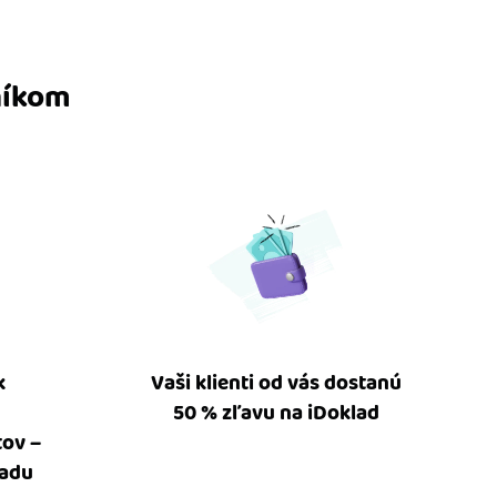
níkom
k
Vaši klienti od vás dostanú
50 % zľavu na iDoklad
tov –
ladu