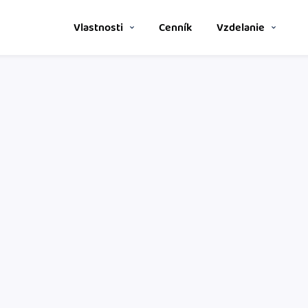
Vlastnosti
Cenník
Vzdelanie
Spriatelení účtovníci
P
Nápoveda
noducho aj bez
Vyberte si z katalógu a získajt
P
výhod.
Ako začať s podnikaním
S
Katalóg doplnkov
P
stavom objednávok a
Prepojte svoj iDoklad s ďalšími
Ako sa vyznať vo fakturácii
Blog
Stiahnite si
zrozumiteľný prehľad
mobilnú aplikáciu
.
íkom
o potrebuje –