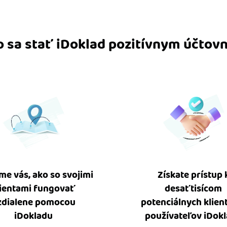
o sa stať iDoklad pozitívnym účtov
me vás, ako so svojimi
Získate prístup 
lientami fungovať
desaťtisícom
zdialene pomocou
potenciálnych klien
iDokladu
používateľov iDok