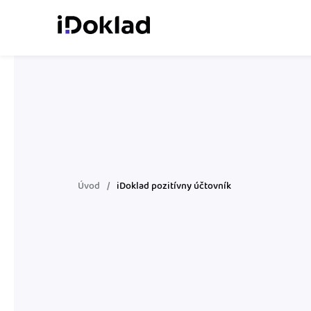
Online fakturácia
Vytvárajte doklady jed
zaškolenia.
Správa kontaktov
Získajte kontrolu nad 
obchodnými kontaktmi.
Úvod
iDoklad pozitívny účtovník
Sledovanie cashflow
Vymeňte počítanie za 
o výdavkoch a príjmoch
Spolupráca s účtovn
Dajte účtovníkovi to, č