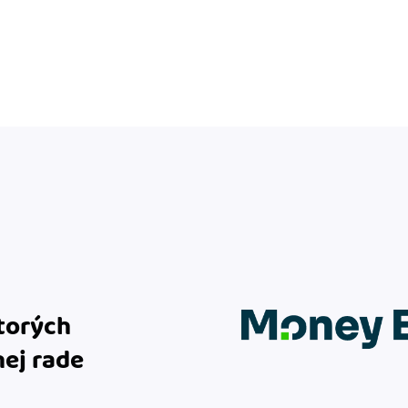
ktorých
nej rade