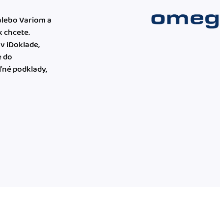
alebo Variom a
k chcete.
v iDoklade,
e do
ľné podklady,