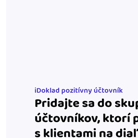
nonstop prístup k vaši
Prepojenie na ďalšie
Nechajte iDoklad praco
prepojeniu s e-shopom
ďalšími aplikáciami.
iDoklad pozitívny účtovník
Pridajte sa do sku
účtovníkov, ktorí 
s klientami na dia