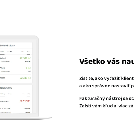
Všetko vás na
Zistite, ako vyťažiť klie
a ako správne nastaviť p
Fakturačný nástroj sa 
Zaistí vám kľud aj viac zá