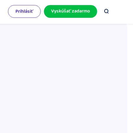
Vyskúšať zadarmo
Prihlásiť
odnikateľský servis
e mnoho
rinášame vám aktuality o podnikaní.
pýtajte sa nás
racujete v iDoklade a potrebujete poradiť?
 službami.