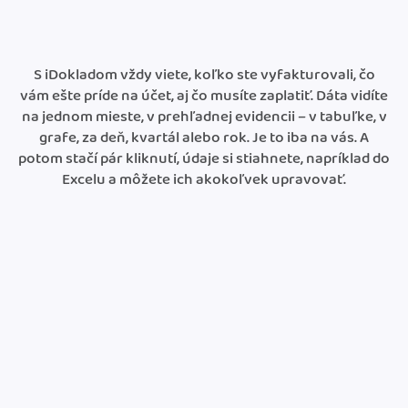
S iDokladom vždy viete, koľko ste vyfakturovali, čo
vám ešte príde na účet, aj čo musíte zaplatiť. Dáta vidíte
na jednom mieste, v prehľadnej evidencii – v tabuľke, v
grafe, za deň, kvartál alebo rok. Je to iba na vás. A
potom stačí pár kliknutí, údaje si stiahnete, napríklad do
Excelu a môžete ich akokoľvek upravovať.