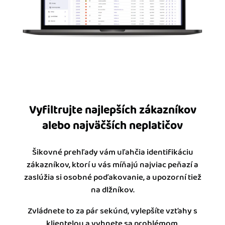
Vyfiltrujte najlepších zákazníkov
alebo najväčších neplatičov
Šikovné prehľady vám uľahčia identifikáciu
zákazníkov, ktorí u vás míňajú najviac peňazí a
zaslúžia si osobné poďakovanie, a upozorní tiež
na dlžníkov.
Zvládnete to za pár sekúnd, vylepšíte vzťahy s
klientelou a vyhnete sa problémom.