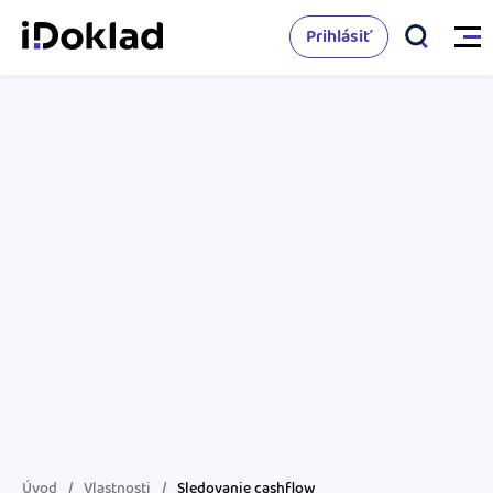
Prihlásiť
Vlastnosti
Online fakturácia
Cenník
Správa kontaktov
Vzdelanie
Sledovanie cashflow
Nápoveda
Spolupráca s účtovníkom
Vyskúšať zadarmo
Ako začať s podnikaním
Prepojenie na ďalšie systémy
Ako sa vyznať vo fakturácii
Spriatelení účtovníci
Úvod
Vlastnosti
Sledovanie cashflow