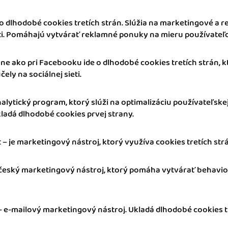
o dlhodobé cookies tretích strán. Slúžia na marketingové a 
eti. Pomáhajú vytvárať reklamné ponuky na mieru používateľo
ne ako pri Facebooku ide o dlhodobé cookies tretích strán, k
ely na sociálnej sieti.
analytický program, ktorý slúži na optimalizáciu používateľske
ladá dlhodobé cookies prvej strany.
 – je marketingový nástroj, ktorý využíva cookies tretích str
 český marketingový nástroj, ktorý pomáha vytvárať behavio
 e-mailový marketingový nástroj. Ukladá dlhodobé cookies tr