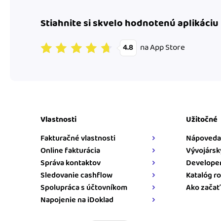
Stiahnite si skvelo hodnotenú aplikáciu
na App Store
4.8
Vlastnosti
Užitočné
Fakturačné vlastnosti
Nápoveda
Online fakturácia
Vývojársk
Správa kontaktov
Developer
Sledovanie cashflow
Katalóg ro
Spolupráca s účtovníkom
Ako začať
Napojenie na iDoklad