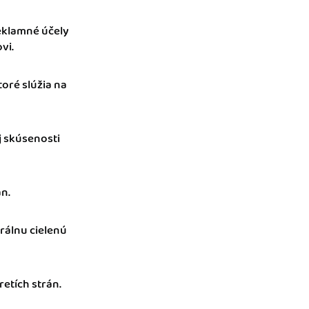
reklamné účely
vi.
toré slúžia na
j skúsenosti
án.
rálnu cielenú
etích strán.