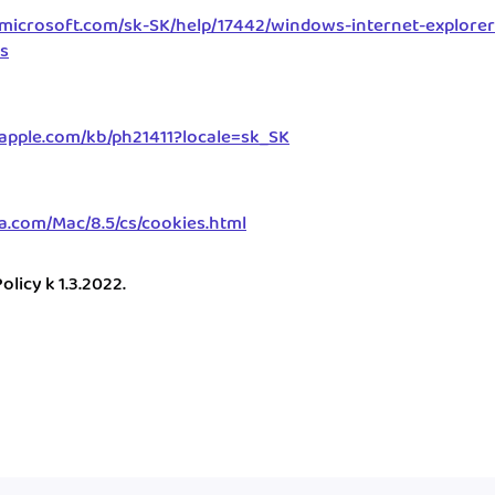
t.microsoft.com/sk-SK/help/17442/windows-internet-explorer
s
.apple.com/kb/ph21411?locale=sk_SK
ra.com/Mac/8.5/cs/cookies.html
licy k 1.3.2022.