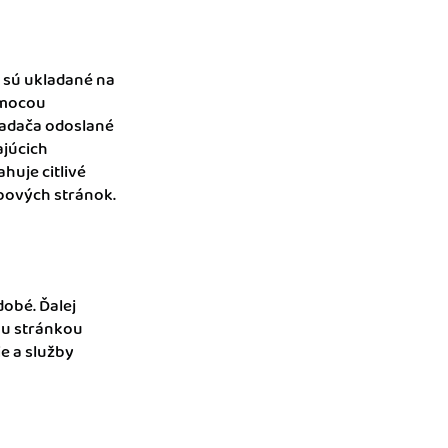
 sú ukladané na
omocou
iadača odoslané
ajúcich
huje citlivé
ebových stránok.
dobé. Ďalej
ou stránkou
ie a služby