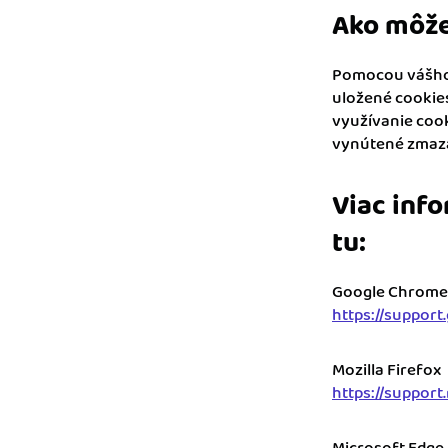
Ako môže
Pomocou vášho 
uložené cookies
využívanie cook
vynútené zmaza
Viac info
tu:
Google Chrome
https://suppo
Mozilla Firefox
https://support