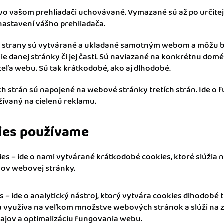
vo vašom prehliadači uchovávané. Vymazané sú až po určitej
 nastavení vášho prehliadača.
j strany sú vytvárané a ukladané samotným webom a môžu 
e danej stránky či jej časti. Sú naviazané na konkrétnu dom
eľa webu. Sú tak krátkodobé, ako aj dlhodobé.
ch strán sú napojené na webové stránky tretích strán. Ide o 
žívaný na cielenú reklamu.
ies používame
es – ide o nami vytvárané krátkodobé cookies, ktoré slúžia 
ov webovej stránky.
s – ide o analytický nástroj, ktorý vytvára cookies dlhodobé t
sa využíva na veľkom množstve webových stránok a slúži na 
dajov a optimalizáciu fungovania webu.