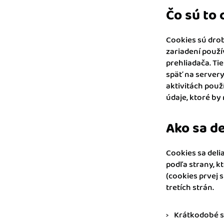
nonstop prístup k vaši
Čo sú to 
Prepojenie na ďalšie
Cookies sú dro
Nechajte iDoklad praco
prepojeniu s e-shopom
zariadení použí
ďalšími aplikáciami.
prehliadača. T
späť na server
aktivitách použ
údaje, ktoré by
Ako sa de
Cookies sa deli
podľa strany, 
(cookies prvej s
tretích strán.
Krátkodobé s