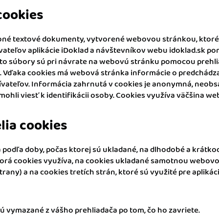
m dokladom.
cookies
 systémy
bné textové dokumenty, vytvorené webovou stránkou, ktoré
vať za vás. Vďaka
, bankou, CRM a
vateľov aplikácie iDoklad a návštevníkov webu idoklad.sk p
ieto súbory sú pri návrate na webovú stránku pomocou prehl
y. Vďaka cookies má webová stránka informácie o predchádz
ívateľov. Informácia zahrnutá v cookies je anonymná, neobsa
 mohli viesť k identifikácii osoby. Cookies využíva väčšina w
lia cookies
a podľa doby, počas ktorej sú ukladané, na dlhodobé a krátko
ktorá cookies využíva, na cookies ukladané samotnou webov
trany) a na cookies tretích strán, ktoré sú využité pre aplikác
ú vymazané z vášho prehliadača po tom, čo ho zavriete.