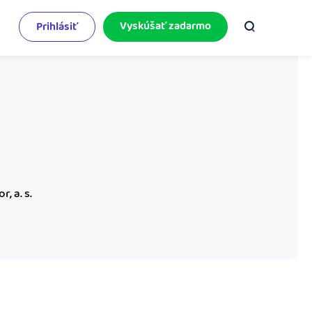
Vyskúšať zadarmo
Prihlásiť
odnikateľský servis
e mnoho
rinášame vám aktuality o podnikaní.
pýtajte sa nás
racujete v iDoklade a potrebujete poradiť?
 službami.
, a. s.