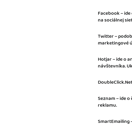
Facebook – ide 
na sociálnej si
Twitter – podob
marketingové úč
Hotjar – ide o 
návštevníka. Uk
DoubleClick.Net
Seznam – ide o
reklamu.
SmartEmailing –