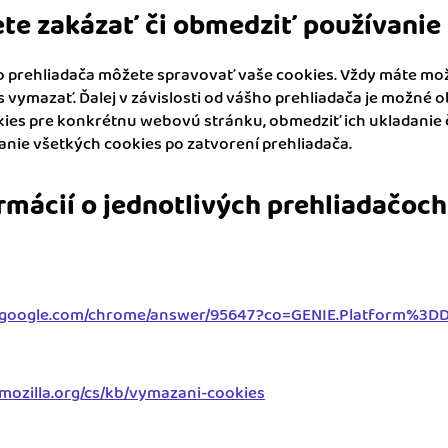
te zakázať či obmedziť používanie
prehliadača môžete spravovať vaše cookies. Vždy máte mo
 vymazať. Ďalej v závislosti od vášho prehliadača je možné 
ies pre konkrétnu webovú stránku, obmedziť ich ukladanie č
nie všetkých cookies po zatvorení prehliadača.
rmácií o jednotlivých prehliadačoch
rt.google.com/chrome/answer/95647?co=GENIE.Platform%3D
.mozilla.org/cs/kb/vymazani-cookies