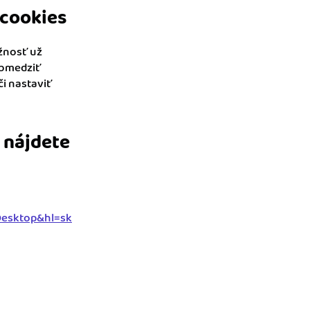
 cookies
žnosť už
obmedziť
i nastaviť
 nájdete
Desktop&hl=sk