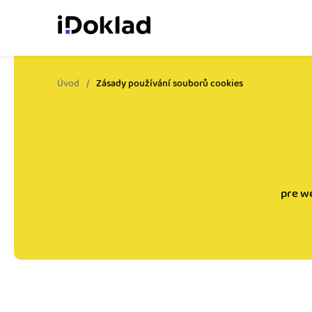
Úvod
Zásady používání souborů cookies
Online fakturácia
Vytvárajte doklady jed
zaškolenia.
Správa kontaktov
Získajte kontrolu nad 
obchodnými kontaktmi.
pre we
Sledovanie cashflow
Vymeňte počítanie za 
o výdavkoch a príjmoch
Spolupráca s účtovn
Dajte účtovníkovi to, č