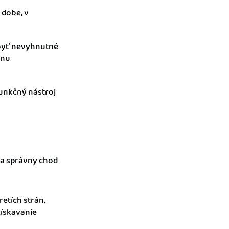
 dobe, v
byť nevyhnutné
énu
funkčný nástroj
na správny chod
retích strán.
získavanie