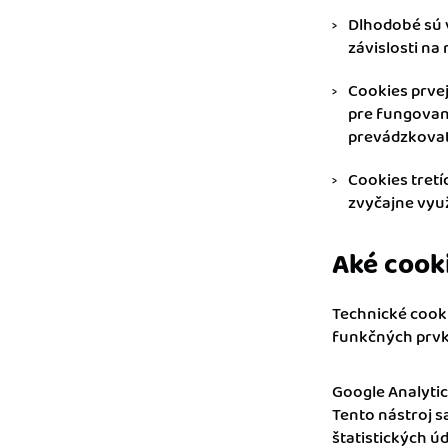
Dlhodobé sú 
závislosti na
Cookies prve
pre fungovani
prevádzkovat
Cookies tretí
zvyčajne vyu
Aké cook
Technické cooki
funkčných prvk
Google Analytic
Tento nástroj 
štatistických ú