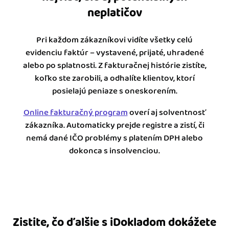
neplatičov
Pri každom zákazníkovi vidíte všetky celú
evidenciu faktúr – vystavené, prijaté, uhradené
alebo po splatnosti. Z fakturačnej histórie zistíte,
koľko ste zarobili, a odhalíte klientov, ktorí
posielajú peniaze s oneskorením.
Online fakturačný program
overí aj solventnosť
zákazníka. Automaticky prejde registre a zistí, či
nemá dané IČO problémy s platením DPH alebo
dokonca s insolvenciou.
Zistite, čo ďalšie s iDokladom dokážete