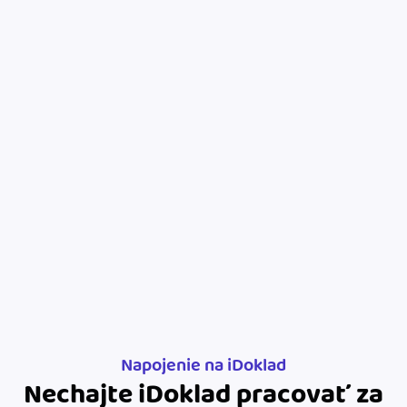
Blog
Katalóg doplnkov
Podnikateľský servis
Spýtajte sa nás
Napojenie na iDoklad
Nechajte iDoklad pracovať za