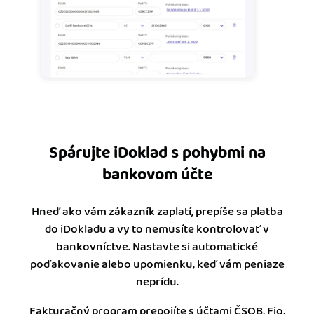
Spárujte iDoklad s pohybmi na
bankovom účte
Hneď ako vám zákazník zaplatí, prepíše sa platba
do iDokladu a vy to nemusíte kontrolovať v
bankovníctve. Nastavte si automatické
poďakovanie alebo upomienku, keď vám peniaze
neprídu.
Fakturačný program prepojíte s účtami ČSOB, Fio,