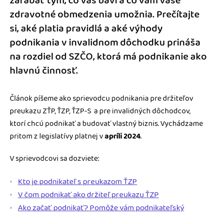
zarábať tým, čo vás baví a čo vám vaše
zdravotné obmedzenia umožnia. Prečítajte
si, aké platia pravidlá a aké výhody
podnikania v invalidnom dôchodku prináša
na rozdiel od SZČO, ktorá má podnikanie ako
hlavnú činnosť.
Článok píšeme ako sprievodcu podnikania pre držiteľov
preukazu ZŤP, ŤZP, ŤZP-S a pre invalidných dôchodcov,
ktorí chcú podnikať a budovať vlastný biznis. Vychádzame
pritom z legislatívy platnej v
apríli 2024
.
V sprievodcovi sa dozviete:
Kto je podnikateľ s preukazom ŤZP
V čom podnikať ako držiteľ preukazu ŤZP
Ako začať podnikať? Pomôže vám podnikateľský