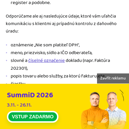
register a podobne.
Odporúčame ale aj nasledujúce údaje, ktoré vám uľahčia
komunikáciu s klientmi aj prípadnú kontrolu z daňového
úradu:
oznámenie „Nie som platiteľ DPH“,
meno, priezvisko, sídlo a IČO odberateľa,
slovné a
číselné označenie
dokladu (napr. Faktúra
202301),
popis tovaru alebo služby, za ktorú fakturujete,
Zavřít reklamu
čiastku,
dátum vystavenia faktúry,
SummiD 2026
dátum splatnosti.
3.11. - 26.11.
Pokiaľ využívate fakturačný program, väčšinu údajov vyplní
VSTUP ZADARMO
za vás a vy máte istotu, že na žiadnu položku nezabudnete.