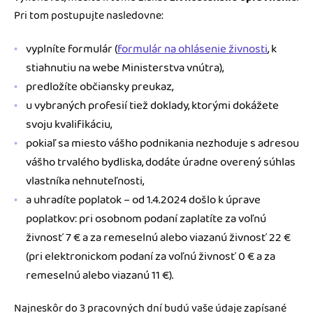
Pri tom postupujte nasledovne:
vyplníte formulár (
formulár na ohlásenie živnosti
, k
stiahnutiu na webe Ministerstva vnútra),
predložíte občiansky preukaz,
u vybraných profesií tiež doklady, ktorými dokážete
svoju kvalifikáciu,
pokiaľ sa miesto vášho podnikania nezhoduje s adresou
vášho trvalého bydliska, dodáte úradne overený súhlas
vlastníka nehnuteľnosti,
a uhradíte poplatok – od 1.4.2024 došlo k úprave
poplatkov: pri osobnom podaní zaplatíte za voľnú
živnosť 7 € a za remeselnú alebo viazanú živnosť 22 €
(pri elektronickom podaní za voľnú živnosť 0 € a za
remeselnú alebo viazanú 11 €).
Najneskôr do 3 pracovných dní budú vaše údaje zapísané