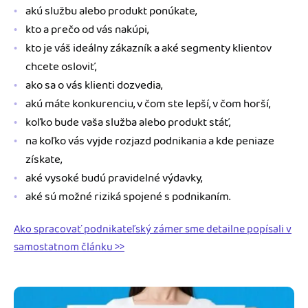
akú službu alebo produkt ponúkate,
kto a prečo od vás nakúpi,
kto je váš ideálny zákazník a aké segmenty klientov
chcete osloviť,
ako sa o vás klienti dozvedia,
akú máte konkurenciu, v čom ste lepší, v čom horší,
koľko bude vaša služba alebo produkt stáť,
na koľko vás vyjde rozjazd podnikania a kde peniaze
získate,
aké vysoké budú pravidelné výdavky,
aké sú možné riziká spojené s podnikaním.
Ako spracovať podnikateľský zámer sme detailne popísali v
samostatnom článku >>