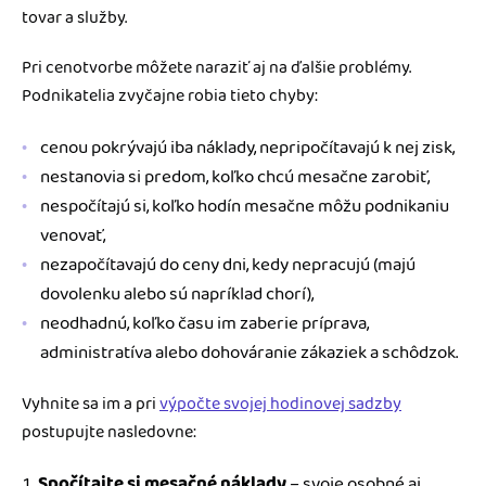
tovar a služby.
Pri cenotvorbe môžete naraziť aj na ďalšie problémy.
Podnikatelia zvyčajne robia tieto chyby:
cenou pokrývajú iba náklady, nepripočítavajú k nej zisk,
nestanovia si predom, koľko chcú mesačne zarobiť,
nespočítajú si, koľko hodín mesačne môžu podnikaniu
venovať,
nezapočítavajú do ceny dni, kedy nepracujú (majú
dovolenku alebo sú napríklad chorí),
neodhadnú, koľko času im zaberie príprava,
administratíva alebo dohováranie zákaziek a schôdzok.
Vyhnite sa im a pri
výpočte svojej hodinovej sadzby
postupujte nasledovne:
Spočítajte si mesačné náklady
– svoje osobné aj