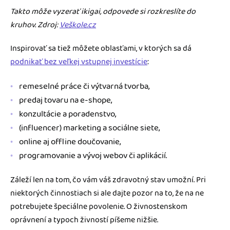
Takto môže vyzerať ikigai, odpovede si rozkreslíte do
kruhov. Zdroj:
Veškole.cz
Inspirovať sa tiež môžete oblasťami, v ktorých sa dá
podnikať bez veľkej vstupnej investície
:
remeselné práce či výtvarná tvorba,
predaj tovaru na e-shope,
konzultácie a poradenstvo,
(influencer) marketing a sociálne siete,
online aj offline doučovanie,
programovanie a vývoj webov či aplikácií.
Záleží len na tom, čo vám váš zdravotný stav umožní. Pri
niektorých činnostiach si ale dajte pozor na to, že na ne
potrebujete špeciálne povolenie. O živnostenskom
oprávnení a typoch živností píšeme nižšie.