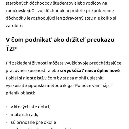
starobných dôchodcov, študentov alebo rodičov na
rodičovskej). O svoj dôchodok neprídete, pre poberanie
dôchodku je rozhodujúci len zdravotný stav, nie koľko si
zarobíte.
V čom podnikať ako držiteľ preukazu
ŤZP
Pri zakladaní živnosti môžete využiť svoje predchádzajúce
pracovné skúsenosti, alebo si
vyskúšať niečo úplne nové
.
Pokiaľ si nie ste istí, v čom by ste sa mohli uplatniť,
vyskúšajte japonskú metódu ikigai. Pomôže vám nájsť
prienik oblastí:
v ktorých ste dobrí,
máte ich radi,
sú prínosné pre okolie