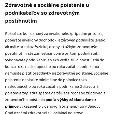
Zdravotné a sociálne poistenie u
podnikateľov so zdravotným
postihnutím
Pokiaľ ste boli uznaný za invalidného (prípadne pritom aj
poberáte invalidný dôchodok) a zároveň podnikáte (alebo
ak máte preukaz fyzickej osoby s ťažkým zdravotným
postihnutím, ste zamestnancom a pri tom podnikáte),
vykonávate podnikanie len ako vedľajšiu činnosť. Teda do
konca roka nasledujúceho po roku začatia podnikania
nemusíte platiť preddavky na zdravotné poistenie. Sociálne
poistenie neplatíte minimálne do polovice roka
nasledujúceho po roku začatia podnikania. Zdravotné
poistenie zaplatíte spätne na základe ročného zúčtovania
zdravotného poistenia
podľa výšky základu dane z
príjmov
vykázaného v daňovom priznaní, ktorý daňový
úrad oznámi zdravotnej aj Sociálnej poisťovni.