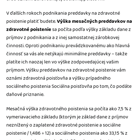
V ďalších rokoch podnikania preddavky na zdravotné
poistenie platiť budete.
Výška mesačných preddavkov na
zdravotné poistenie
sa počíta podľa výšky základu dane z
príjmov z podnikania a z inej samostatnej zárobkovej
činnosti. Oproti podnikaniu prevádzkovanému ako hlavná
činnosť sa vás ale netýkajú minimálne preddavky – takže
platíte ich naozaj len vo výške zodpovedajúcej vašim
príjmom. Výšku preddavkov na zdravotné poistenie vám
oznámi zdravotná poisťovňa a výšku prípadného
sociálneho poistenia Sociálna poisťovňa po tom, čo podáte
daňové priznanie.
Mesačná výška zdravotného poistenia sa počíta ako 7,5 % z
vymeriavacieho základu (ktorým je základ dane z príjmov
neznížený o zaplatené zdravotné poistenie a sociálne
poistenie / 1,486 ÷ 12) a sociálneho poistenia ako 33,15 % z