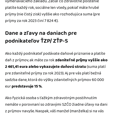
vymeriavacieho základu. Zatiaľ čo zdravotné poistenie
platíte každý rok, sociálne len vtedy, pokiaľ máte hrubé
príjmy (nie čistý zisk) vyššie ako rozhodujúca suma (pre
príjmy za rok 2023 činí 7 824 €).
Dane a zľavy na daniach pre
podnikateľov ŤZP/ ZŤP-S
Ako každý podnikateľ podávate daňové priznanie a platíte
daň z príjmov, ak máte za rok
zdaniteľné príjmy vyššie ako
2 461,41 eura alebo vykazujete daňovú stratu
(suma platí
pre zdaniteľné príjmy za rok 2023). Aj pre vás platí bežná
sadzba dane, ktorá do výšky zdaniteľných príjmov 60 000
eur
predstavuje 15 %
.
Ako fyzická osoba s ťažkým zdravotným postihnutím
nemáte v porovnaní so zdravými SZČO žiadne úľavy na dani
z príjmov navyše. Naopak, váš manžel (manželka) si na vás