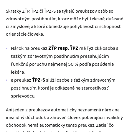
Skratky ZŤP, ŤPZ či ŤPZ-S sa týkajú preukazov osôb so
zdravotným postihnutím, ktoré môže byť telesné, duševné
či zmyslové, a ktoré obmedzuje pohyblivosť či schopnosť
orientácie človeka.
Nárok na preukaz
ZŤP resp. ŤPZ
má fyzická osoba s
ťažkým zdravotným postihnutím presahujúcim
funkčnú poruchu najmenej 50 % podľa posúdenia
lekára.
a preukaz
ŤPZ-S
slúži osobe s ťažkým zdravotným
postihnutím, ktorá je odkázaná na starostlivosť
sprievodcu.
Ani jeden z preukazov automaticky neznamená nárok na
invalidný dôchodok a zároveň človek poberajúci invalidný
dôchodok nemá automaticky tento preukaz. Zatiaľ čo