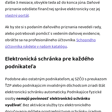
ďalšie 3 mesiace, obvykle teda až do konca júna. Daňové
priznanie odošlete finančnej správe elektronicky cez jej
vlastný portál
.
Ak by ste si s podaním daňového priznania nevedeli rady,
alebo potrebovali pomôcť s vedením daňovej evidencie,
obráťte sa na profesionálneho účtovníka.
Schopného
účtovníka nájdete v našom katalógu
.
Elektronická schránka pre každého
podnikateľa
Podobne ako ostatným podnikateľom, aj SZČO s preukazom
ŤZP alebo podnikajúcim invalidným dôchodcom zriadi štát
elektronickú schránku automaticky. Podnikajúce fyzické
osoby
nemajú povinnosť elektronickú schránku
využívať
. Bez aktivácie služby tzv. elektronického
doručovania môžete prostredníctvom schránky úradom