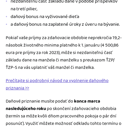
nezdaniteľnú časť základu dane v podobe príspevkov
na tretí pilier,
daňový bonus na vyživované dieťa
a daňový bonus na zaplatené úroky z úveru na bývanie.
Pokiaľ vaše príjmy za zdaňovacie obdobie neprekročia 19,2-
násobok životného minima platného k 1. januáru (4 500,86
eura pre príjmy za rok 2023), môže si nezdaniteľnú časť
základu dane na manžela či manželku s preukazom ŤZP/
ŤZP-S na vás uplatniť váš manžel či manželka.
Prečítajte si podrobný návod na vyplnenie daňového
priznania >>
Daňové priznanie musíte podať do
konca marca
nasledujúceho roku
po skončení zdaňovacieho obdobia
(termín sa môže kvôli dňom pracovného pokoja o pár dní
posunúť). Využiť môžete možnosť odkladu tohto termínu o