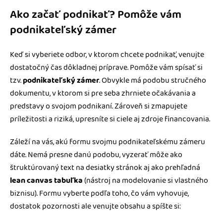
Ako začať podnikať? Pomôže vám
podnikateľský zámer
Keď si vyberiete odbor, v ktorom chcete podnikať, venujte
dostatočný čas dôkladnej príprave. Pomôže vám spísať si
tzv.
podnikateľský zámer
. Obvykle má podobu stručného
dokumentu, v ktorom si pre seba zhrniete očakávania a
predstavy o svojom podnikaní. Zároveň si zmapujete
príležitosti a riziká, upresníte si ciele aj zdroje financovania.
Záleží na vás, akú formu svojmu podnikateľskému zámeru
dáte. Nemá presne danú podobu, vyzerať môže ako
štruktúrovaný text na desiatky stránok aj ako prehľadná
lean canvas tabuľka
(nástroj na modelovanie si vlastného
biznisu). Formu vyberte podľa toho, čo vám vyhovuje,
dostatok pozornosti ale venujte obsahu a spíšte si: