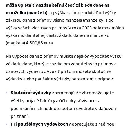
môže uplatniť nezdaniteľnú časť základu dane na
manželku (manžela)
. Jej výška sa bude odvíjať od výšky
základu dane z príjmov vášho manžela (manželky) a od
výšky vašich vlastných príjmov. V roku 2023 bola maximálna
výška nezdaniteľnej časti základu dane na manželku
(manžela) 4 500,86 eura.
Na výpočet dane z príjmov musíte najskôr vypočítať výšku
základu dane, ktorý je rozdielom zdaniteľných príjmov a
daňových výdavkov. Využiť pri tom môžete skutočné
výdavky alebo paušálne výdavky percentom z príjmov:
Skutočné výdavky
znamenajú, že zhromažďujete
všetky prijaté faktúry a účtenky súvisiace s
podnikaním. Ich hodnotu potom uvediete v daňovom
priznaní.
Pri
paušálnych výdavkoch
nepracujete s reálnou