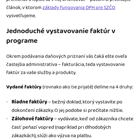
článok, v ktorom
základy fungovania DPH pre SZČO
vysvetľujeme.
Jednoduché vystavovanie faktúr v
programe
Okrem podávania daňových priznaní vás čaká ešte oveľa
častejšia administratíva – fakturácia, teda vystavovanie
faktúr za vaše služby a produkty.
Vydané faktúry
(rovnako ako tie prijaté) delíme na 4 druhy:
Riadne faktúry
– bežný doklad, ktorý vystavíte po
dokončení zákazky. O jej podobe si prečítate nižšie.
Zálohové faktúry
– vydávate, keď od zákazníka chcete
časť peňazí vopred (napríklad pri dlhodobých
zákazkách), slúži ako výzva na platbu.