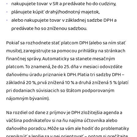
nakupujete tovar v SR a predávate ho do cudziny,
plánujete kúpiť drahý/hodnotný majetok,
alebo nakupujete tovar v základnej sadzbe DPH a
predávate ho so zníženou sadzbou.
Pokiaľ sa rozhodnete stať platcom DPH (alebo sa ním stať
musíte), zaregistrujte sa pomocou prihlášky na stránkach
finančnej správy. Automaticky sa stanete mesačným
platcom. To znamená, že do 25. dňa v mesiaci odovzdáte
daňovému úradu priznanie k DPH. Platia tri sadzby DPH –
základná 20 %, prvá znížená 10 % a druhá znížená 5 % (platí
pri dodaniach súvisiacich so štátom podporovaným
nájomným bývaním).
Na rozdiel od dane z príjmov je DPH zložitejšia agenda a
väčšina podnikateľov si na ňu najíma účtovníka alebo
daňového poradcu. Môže sa vám ale hodiť do problematiky
preniknúť a lepšie sa v nej orientovať – potom si prečítajte