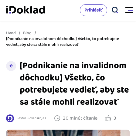
Prihlásiť
Úvod
Blog
Vlastnosti
[Podnikanie na invalidnom dôchodku] Všetko, čo potrebujete
vedieť, aby ste sa stále mohli realizovať
Online fakturácia
Cenník
[Podnikanie na invalidnom
Správa kontaktov
dôchodku] Všetko, čo
Vzdelanie
Sledovanie cashflow
potrebujete vedieť, aby ste
Nápoveda
Spolupráca s účtovníkom
sa stále mohli realizovať
Vyskúšať zadarmo
Ako začať s podnikaním
Prepojenie na ďalšie systémy
20 minút čítania
3
Seyfor Slovensko, a.s.
Ako sa vyznať vo fakturácii
Spriatelení účtovníci