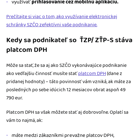
využívať
prihlasovanie cez mobilnú aplikáciu.
Prečítajte si viac o tom, ako využívanie elektronickej
schránky SZČO zefektívni vaše podnikanie.
Kedy sa podnikateľ so ŤZP/ ZŤP-S stáva
platcom DPH
Môže sa stať, že sa aj ako SZČO vykonávajúce podnikanie
ako vedľajšiu činnosť musíte stať
platcom DPH
(dane z
pridanej hodnoty) – táto povinnosť vám vzniká, ak máte za
posledných po sebe idúcich 12 mesiacov obrat aspoň 49
790 eur.
Platcom DPH sa však môžete stať aj dobrovoľne. Oplatí sa
vám to najmä, ak:
máte medzi zákazníkmi prevažne platcov DPH,