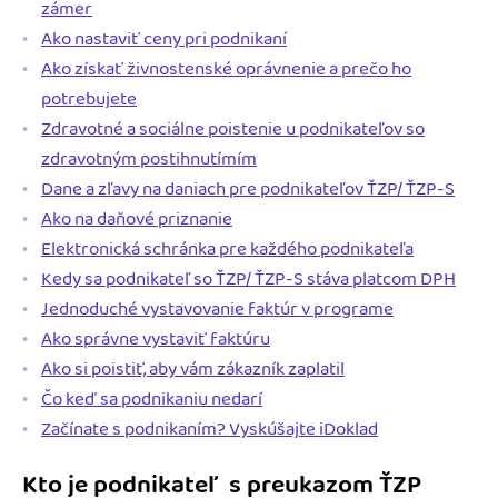
zámer
Ako nastaviť ceny pri podnikaní
Ako získať živnostenské oprávnenie a prečo ho
potrebujete
Zdravotné a sociálne poistenie u podnikateľov so
zdravotným postihnutímím
Dane a zľavy na daniach pre podnikateľov ŤZP/ ŤZP-S
Ako na daňové priznanie
Elektronická schránka pre každého podnikateľa
Kedy sa podnikateľ so ŤZP/ ŤZP-S stáva platcom DPH
Jednoduché vystavovanie faktúr v programe
Ako správne vystaviť faktúru
Ako si poistiť, aby vám zákazník zaplatil
Čo keď sa podnikaniu nedarí
Začínate s podnikaním? Vyskúšajte iDoklad
Kto je podnikateľ s preukazom ŤZP