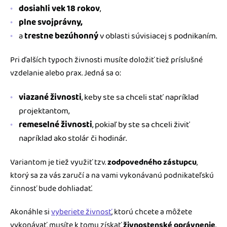
dosiahli vek 18 rokov
,
plne svojprávny,
a
trestne bezúhonný
v oblasti súvisiacej s podnikaním.
Pri ďalších typoch živnosti musíte doložiť tiež príslušné
vzdelanie alebo prax. Jedná sa o:
viazané živnosti
, keby ste sa chceli stať napríklad
projektantom,
remeselné živnosti
, pokiaľ by ste sa chceli živiť
napríklad ako stolár či hodinár.
Variantom je tiež využiť tzv.
zodpovedného zástupcu
,
ktorý sa za vás zaručí a na vami vykonávanú podnikateľskú
činnosť bude dohliadať.
Akonáhle si
vyberiete živnosť
, ktorú chcete a môžete
vykonávať, musíte k tomu získať
živnostenské oprávnenie
.