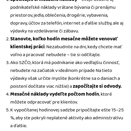
podnikateľské náklady vrátane bývania či prenájmu
priestorov, jedla, oblečenia, drogérie, vybavenia,
dopravy, účtov za telefón, internet a ďalšie služby, ale aj
výdavky na vzdelávanie či zábavu.
Stanovte, koľko hodín mesačne môžete venovať
klientskej práci
. Nezabudnite na dni, kedy chcete mať
voľno a pracovať nebudete – tie si odčítajte.
Ako SZČO, ktorá má podnikanie ako vedľajšiu činnosť,
nebudete na začiatok v ideálnom prípade
Na tieto
výdavky však určite myslite (konkrétne sa o daniach a
poistení dočítate viac nižšie) a
započítajte si odvody.
Mesačné náklady vydeľte počtom hodín
, ktoré
môžete odpracovať pre klientov.
K vypočítanej hodinovej sadzbe pripočítajte ešte 15–25
%, aby ste pokryli neplatené aktivity ako administratívu
a ďalšie.