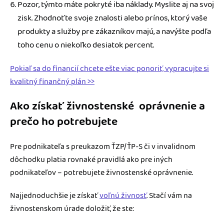
Pozor, týmto máte pokryté iba náklady. Myslite aj na svoj
zisk. Zhodnoťte svoje znalosti alebo prínos, ktorý vaše
produkty a služby pre zákazníkov majú, a navýšte podľa
toho cenu o niekoľko desiatok percent.
Pokiaľ sa do financií chcete ešte viac ponoriť, vypracujte si
kvalitný finančný plán >>
Ako získať živnostenské oprávnenie a
prečo ho potrebujete
Pre podnikateľa s preukazom ŤZP/ŤP-S či v invalidnom
dôchodku platia rovnaké pravidlá ako pre iných
podnikateľov – potrebujete živnostenské oprávnenie.
Najjednoduchšie je získať
voľnú živnosť
. Stačí vám na
živnostenskom úrade doložiť, že ste: