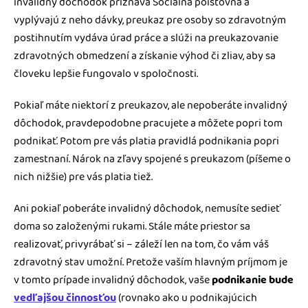
invalidný dôchodok priznáva Sociálna poisťovňa a
vyplývajú z neho dávky, preukaz pre osoby so zdravotným
postihnutím vydáva úrad práce a slúži na preukazovanie
zdravotných obmedzení a získanie výhod či zliav, aby sa
človeku lepšie fungovalo v spoločnosti.
Pokiaľ máte niektorí z preukazov, ale nepoberáte invalidný
dôchodok, pravdepodobne pracujete a môžete popri tom
podnikať. Potom pre vás platia pravidlá podnikania popri
zamestnaní. Nárok na zľavy spojené s preukazom (píšeme o
nich nižšie) pre vás platia tiež.
Ani pokiaľ poberáte invalidný dôchodok, nemusíte sedieť
doma so založenými rukami. Stále máte priestor sa
realizovať, privyrábať si – záleží len na tom, čo vám váš
zdravotný stav umožní. Pretože vaším hlavným príjmom je
v tomto prípade invalidný dôchodok, vaše
podnikanie bude
vedľajšou
činnosťou
(rovnako ako u podnikajúcich