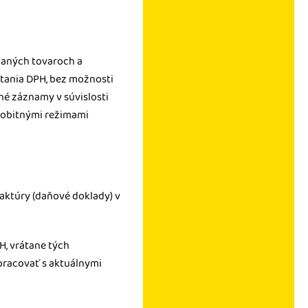
daných tovaroch a
ítania DPH, bez možnosti
é záznamy v súvislosti
osobitnými režimami
faktúry (daňové doklady) v
H, vrátane tých
pracovať s aktuálnymi