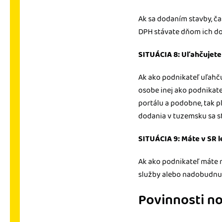
Ak sa dodaním stavby, ča
DPH stávate dňom ich dod
SITUÁCIA 8: Uľahčujete 
Ak ako podnikateľ uľah
osobe inej ako podnikate
portálu a podobne, tak pl
dodania v tuzemsku sa s
SITUÁCIA 9: Máte v SR 
Ak ako podnikateľ máte 
služby alebo nadobudnut
Povinnosti n