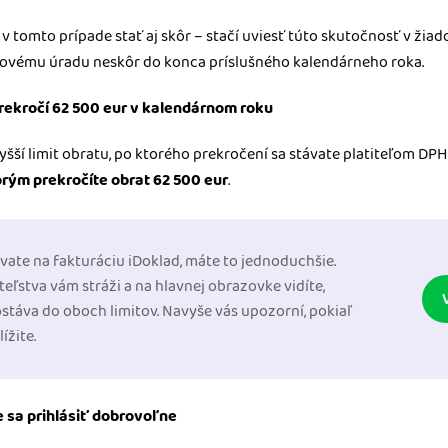
v tomto prípade stať aj skôr – stačí uviesť túto skutočnosť v žiado
ovému úradu neskôr do konca príslušného kalendárneho roka.
prekročí 62 500 eur v kalendárnom roku
vyšší limit obratu, po ktorého prekročení sa stávate platiteľom DP
orým prekročíte obrat 62 500 eur
.
vate na fakturáciu iDoklad, máte to jednoduchšie.
teľstva vám stráži a na hlavnej obrazovke vidíte,
ostáva do oboch limitov. Navyše vás upozorní, pokiaľ
lížite.
 sa prihlásiť dobrovoľne