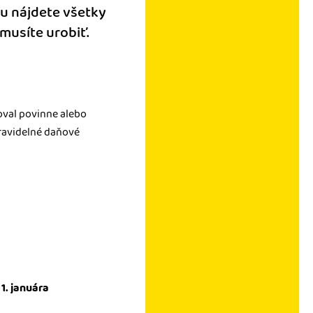
ku nájdete všetky
 musíte urobiť.
roval povinne alebo
pravidelné daňové
 1. januára