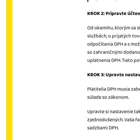
KROK 2: Pripravte účto
Od okamihu, ktorým sa s
službách, o prijatých to
odpočítania DPH a s mož
so zahraničnými dodania
uplatnenia DPH. Tieto p
KROK 3: Upravte nasta
Platitelia DPH musia zab
súlade so zákonom.
Upravte si nastavenie t
zjednodušených. Vaša fa
sadzbami DPH.