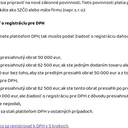
sia pripraviť na nové zákonné povinnosti. Tieto povinnosti platia 
áte ako SZČO alebo máte firmu (napr. s. r. o.):
 o registráciu pre DPH
anete platiteľom DPH, tak musíte podať žiadosť o registráciu da
 presiahnutý obrat 50 000 eur,
 presiahnutý obrat 62 500 eur, ak ste jedným dodaním tovaru al
0 eur bez toho, aby ste predtým presiahli obrat 50 000 eur a z 
 pre DPH,
 presiahnutý obrat 62 500 eur, ak ste tento obrat presiahli po
 000 eur, ale žiadosť o registráciu pre DPH z dôvodu presiahnu
e nepodali,
 sa stali platiteľom DPH v ostatných prípadoch.
ko sa registrovať k DPH v 5 krokoch
.