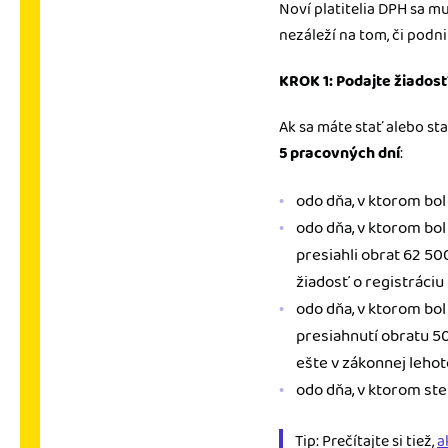
Noví platitelia DPH sa mu
nezáleží na tom, či podnik
KROK 1: Podajte žiadosť
Ak sa máte stať alebo st
5 pracovných dní
:
odo dňa, v ktorom bol
odo dňa, v ktorom bol
presiahli obrat 62 50
žiadosť o registráciu
odo dňa, v ktorom bol
presiahnutí obratu 50
ešte v zákonnej lehot
odo dňa, v ktorom ste
Tip: Prečítajte si tiež,
a