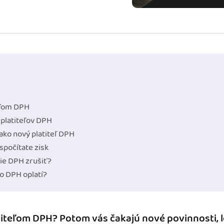
m dokladom.
 systémy
vať za vás. Vďaka
, bankou, CRM a
teľom DPH
 platiteľov DPH
 ako nový platiteľ DPH
 spočítate zisk
ie DPH zrušiť?
vo DPH oplatí?
titeľom DPH? Potom vás čakajú nové povinnosti, le