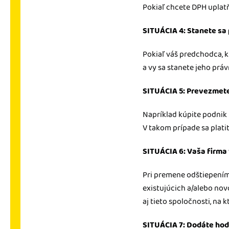
Pokiaľ chcete DPH uplatň
SITUÁCIA 4: Stanete sa
Pokiaľ váš predchodca, k
a vy sa stanete jeho prá
SITUÁCIA 5: Prevezmete
Napríklad kúpite podnik 
V takom prípade sa plat
SITUÁCIA 6: Vaša firm
Pri premene odštiepením
existujúcich a/alebo nov
aj tieto spoločnosti, na
SITUÁCIA 7: Dodáte ho