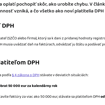
a oplatí pochopiť skôr, ako urobíte chybu. V člán
innosť vzniká, a čo všetko ako noví platitelia DPH
eľ DPH
ateľ (SZČO alebo firma), ktorý sa k dani z pridanej hodnoty regist
PH musia uvádzať daň na faktúrach, odvádzať ju štátu a podávať 
latiteľom DPH
a podľa
§ 4 zákona o DPH
stávate v deviatich situáciách:
obrat 50 000 eur za kalendárny rok
avíte faktúry za viac ako 50 000 eur, stávate sa platiteľom DPH
od