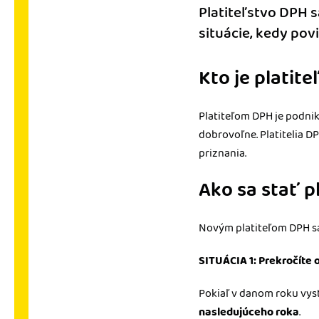
Platiteľstvo DPH s
situácie, kedy pov
Kto je platit
Platiteľom DPH je podnik
dobrovoľne. Platitelia D
priznania.
Ako sa stať p
Novým platiteľom DPH s
SITUÁCIA 1: Prekročíte 
Pokiaľ v danom roku vyst
nasledujúceho roka
.