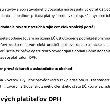
sti stavby alebo stavebného pozemku má presiahnuť obrat 62 500 
ania alebo dňom prijatia platby (preddavku, resp. zálohy) pred i
dodanie tovaru z tretích krajín cez elektronický portál
čujete dodanie tovaru na území EÚ uskutočnené podnikateľom n
ľovi prostredníctvom elektronického trhoviska, elektronickej pla
atí fikcia, že práve vy ste tento tovar prijali a dodali. Dňom doda
távate platiteľom DPH.
len prevádzkareň a uskutočníte tu obchod
na Slovensku výlučne prevádzkareň, tak platiteľom DPH sa stanete
ím tovaru na Slovensku z iného členského štátu EÚ, ktoré je pre
ových platiteľov DPH