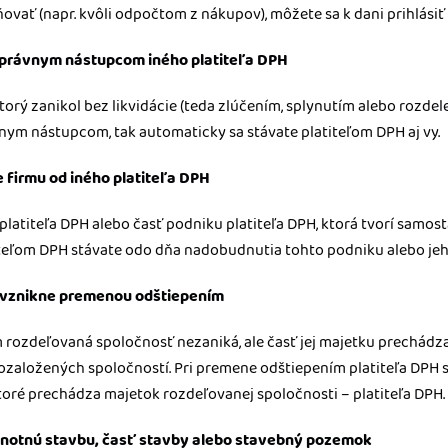
ovať (napr. kvôli odpočtom z nákupov), môžete sa k dani prihlásiť 
 právnym nástupcom iného platiteľa DPH
torý zanikol bez likvidácie (teda zlúčením, splynutím alebo rozdel
vnym nástupcom, tak automaticky sa stávate platiteľom DPH aj vy.
 firmu od iného platiteľa DPH
platiteľa DPH alebo časť podniku platiteľa DPH, ktorá tvorí samos
iteľom DPH stávate odo dňa nadobudnutia tohto podniku alebo jeho
a vznikne premenou odštiepením
 rozdeľovaná spoločnosť nezaniká, ale časť jej majetku prechádza
ozaložených spoločností. Pri premene odštiepením platiteľa DPH 
 ktoré prechádza majetok rozdeľovanej spoločnosti – platiteľa DPH.
dnotnú stavbu, časť stavby alebo stavebný pozemok