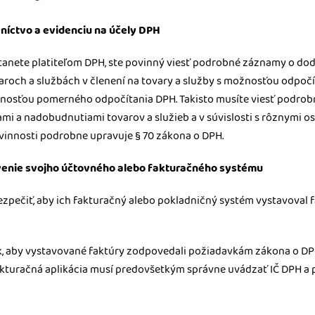
vníctvo a evidenciu na účely DPH
tanete platiteľom DPH, ste povinný viesť podrobné záznamy o do
varoch a službách v členení na tovary a služby s možnosťou odpoč
nosťou pomerného odpočítania DPH. Takisto musíte viesť podrobn
mi a nadobudnutiami tovarov a služieb a v súvislosti s rôznymi 
ovinnosti podrobne upravuje § 70 zákona o DPH.
venie svojho účtovného alebo fakturačného systému
ezpečiť, aby ich fakturačný alebo pokladničný systém vystavoval 
ak, aby vystavované faktúry zodpovedali požiadavkám zákona o DP
kturačná aplikácia musí predovšetkým správne uvádzať IČ DPH a 