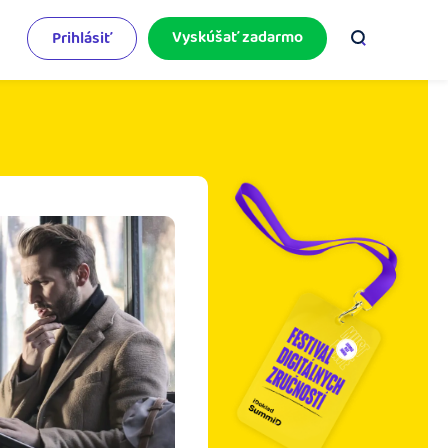
Vyskúšať zadarmo
Prihlásiť
odnikateľský servis
e mnoho
rinášame vám aktuality o podnikaní.
pýtajte sa nás
racujete v iDoklade a potrebujete poradiť?
 službami.