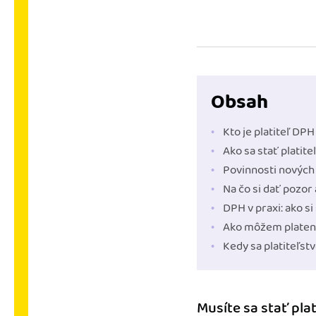
nonstop prístup k vaši
Prepojenie na ďalšie
Nechajte iDoklad praco
prepojeniu s e-shopom
ďalšími aplikáciami.
Obsah
Kto je platiteľ DPH
Ako sa stať plati
Povinnosti nových
Na čo si dať pozor
DPH v praxi: ako si
Ako môžem platen
Kedy sa platiteľst
Musíte sa stať pla