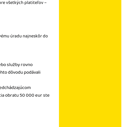
pre všetkých platiteľov –
ňovému úradu najneskôr do
ebo služby rovno
tohto dôvodu podávali
 predchádzajúcom
tia obratu 50 000 eur ste