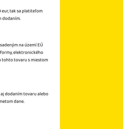
eur, tak sa platiteľom
ch dodaním.
eusadeným na území EÚ
tformy, elektronického
nia tohto tovaru s miestom
 aj dodaním tovaru alebo
dmetom dane.