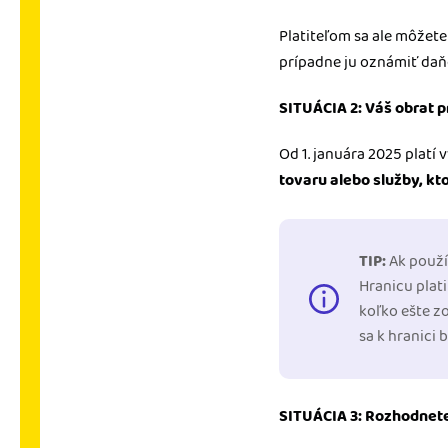
Platiteľom sa ale môžete 
prípadne ju oznámiť daň
SITUÁCIA 2: Váš obrat 
Od 1. januára 2025 platí 
tovaru alebo služby, kt
TIP:
Ak použí
Hranicu plati
koľko ešte z
sa k hranici b
SITUÁCIA 3: Rozhodnete