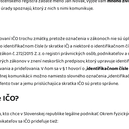
nostenského registra zadáte meno Ján Novák, vyjde vám
mnoho živ
 úrady spoznajú, ktorý z nich s nimi komunikuje.
vaní IČO trochu zmätky, pretože označenia v zákonoch nie sú úpl
o identifikačnom čísle (v skratke IČ) a niektoré o identifikačnom čí
zákon č. 272/2015 Z. z. o registri právnických osôb, podnikateľov a
ých zákonov v znení neskorších predpisov, ktorý upravuje identifi
ania a prideľovania. V ňom sa v § 1 hovorí o „
identifikačnom čísle
adnej komunikácii možno namiesto slovného označenia „identifikač
Tento tvar a jemu prislúchajúca skratka IČO sú preto správne.
 IČO?
, kto chce v Slovenskej republike legálne podnikať. Okrem fyzick
kateľov sa IČO prideľuje tiež: