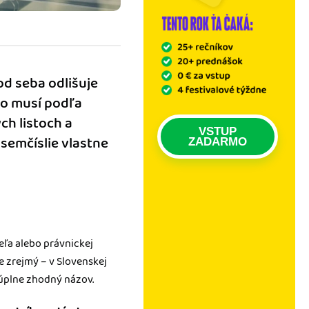
od seba odlišuje
ho musí podľa
ch listoch a
VSTUP
semčíslie vlastne
ZADARMO
teľa alebo právnickej
je zrejmý – v Slovenskej
úplne zhodný názov.