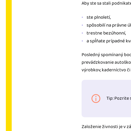
Aby ste sa stali podnikat
ste plnoletí,
spôsobilí na právne ú
trestne bezúhonní,
a spĺňate prípadné kv
Posledný spomínaný bod j
prevádzkovanie autoškol
výrobkov, kaderníctvo či
Tip: Pozrite
Založenie živnosti je v 