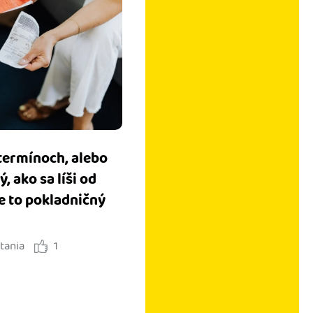
 termínoch, alebo
, ako sa líši od
je to pokladničný
ítania
1