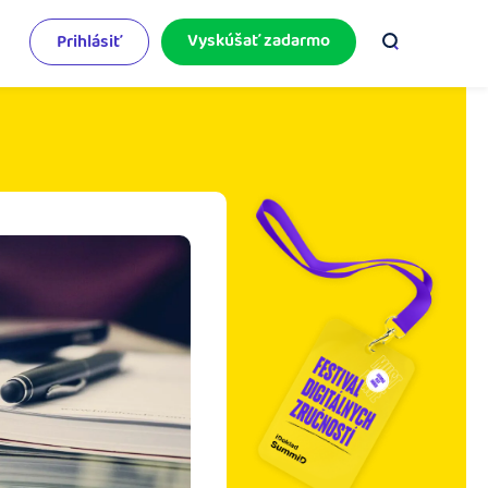
Vyskúšať zadarmo
Prihlásiť
odnikateľský servis
e mnoho
rinášame vám aktuality o podnikaní.
pýtajte sa nás
racujete v iDoklade a potrebujete poradiť?
 službami.