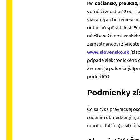
len
občiansky preukaz, 
voľnú živnosť a 22 eur z
viazanej alebo remeselne
odbornú spôsobilosť. Fo
návšteve živnostenského
zamestnancovi živnostens
www.slovensko.sk
(žiad
prípade elektronického o
živnosť je polovičný. S
pridelí IČO.
Podmienky zí
Čo sa týka právnickej o
ručením obmedzeným, akc
mnoho ďalších) a situáci