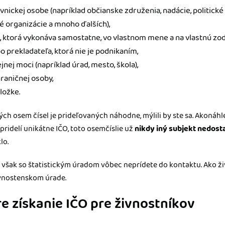
vnickej osobe (napríklad občianske združenia, nadácie, politické
é organizácie a mnoho ďalších),
e, ktorá vykonáva samostatne, vo vlastnom mene a na vlastnú z
o prekladateľa, ktorá nie je podnikaním,
ej moci (napríklad úrad, mesto, škola),
aničnej osoby,
ložke.
ch osem čísel je prideľovaných náhodne, mýlili by ste sa. Akonáh
pridelí unikátne IČO, toto osemčíslie už
nikdy iný subjekt nedost
lo.
 však so štatistickým úradom vôbec neprídete do kontaktu. Ako ži
ivnostenskom úrade.
 získanie IČO pre živnostníkov