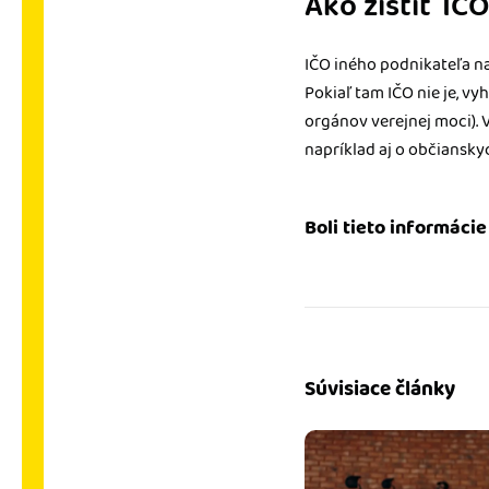
Ako zistiť IČ
IČO iného podnikateľa na
Pokiaľ tam IČO nie je, vy
orgánov verejnej moci). 
napríklad aj o občiansk
Boli tieto informáci
Súvisiace články