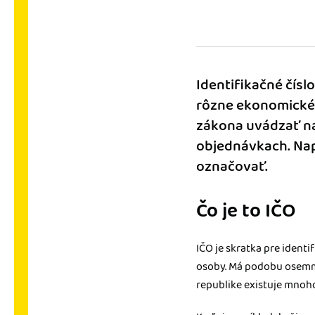
nonstop prístup k vaši
Prepojenie na ďalšie
Nechajte iDoklad praco
prepojeniu s e-shopom
Identifikačné čísl
ďalšími aplikáciami.
rôzne ekonomické 
zákona uvádzať na
objednávkach. Napr
označovať.
Čo je to IČO
IČO je skratka pre identi
osoby. Má podobu osemmie
republike existuje mnoh