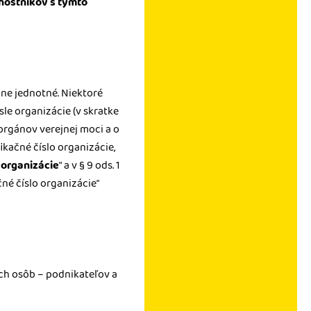
nostníkov s týmto
ne jednotné. Niektoré
sle organizácie (v skratke
 orgánov verejnej moci a o
kačné číslo organizácie,
 organizácie
“ a v § 9 ods. 1
né číslo organizácie“
ých osôb – podnikateľov a