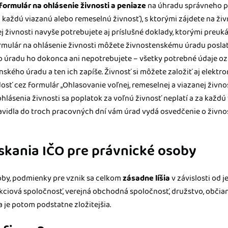
formulár na ohlásenie živnosti a peniaze
na úhradu správneho po
a každú viazanú alebo remeselnú živnosť), s ktorými zájdete na ži
j živnosti navyše potrebujete aj príslušné doklady, ktorými pre
rmulár na ohlásenie živnosti môžete živnostenskému úradu poslať 
 úradu ho dokonca ani nepotrebujete – všetky potrebné údaje o
kého úradu a ten ich zapíše. Živnosť si môžete založiť aj elektro
osť cez formulár „Ohlasovanie voľnej, remeselnej a viazanej živnost
hlásenia živnosti sa poplatok za voľnú živnosť neplatí a za každ
pravidla do troch pracovných dní vám úrad vydá osvedčenie o živ
skania IČO pre právnické osoby
soby, podmienky pre vznik sa celkom
zásadne líšia
v závislosti od j
iová spoločnosť, verejná obchodná spoločnosť, družstvo, občian
a je potom podstatne zložitejšia.