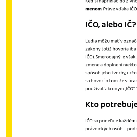
Keď si napríklad do živ
menom
. Práve vďaka IČO
IČO, alebo IČ?
Ľudia môžu mať v označo
zákony totiž hovoria iba 
IČO). Smerodajný je však 
zmene a doplnení niektor
spôsob jeho tvorby, určov
sa hovorí o tom, že v úr
používať akronym „IČO“. 
Kto potrebuje
IČO sa prideľuje každému
právnických osôb – podni