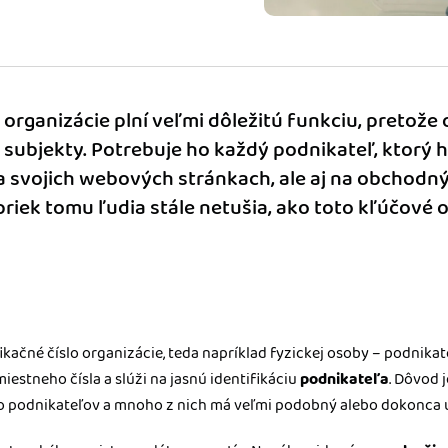
m dokladom.
 systémy
vať za vás. Vďaka
, bankou, CRM a
o organizácie plní veľmi dôležitú funkciu, pretože 
subjekty. Potrebuje ho každý podnikateľ, ktorý 
 svojich webových stránkach, ale aj na obchodný
iek tomu ľudia stále netušia, ako toto kľúčové o
fikačné číslo organizácie, teda napríklad fyzickej osoby – podnika
stneho čísla a slúži na jasnú identifikáciu
podnikateľa
. Dôvod 
o podnikateľov a mnoho z nich má veľmi podobný alebo dokonca 