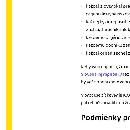
každej slovenskej prá
organizácie, neziskov
každej fyzickej osob
znalca, tlmočníka aleb
každému orgánu verejn
každému podniku zahr
každej organizačnej z
Keby vám napadlo, že oný
Slovenskej republiky
raz 
by vaše podnikanie zanik
V procese získavania IČO
potrebné zariadite na ž
Podmienky pre