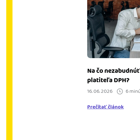
Na čo nezabudnúť
platiteľa DPH?
16. 06. 2026
6 minú
Prečítať článok