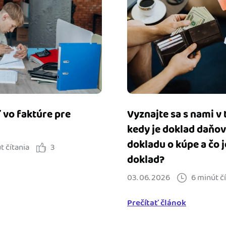
 vo faktúre pre
Vyznajte sa s nami v
kedy je doklad daňový
dokladu o kúpe a čo 
t čítania
3
doklad?
03. 06. 2026
6 minút č
Prečítať článok