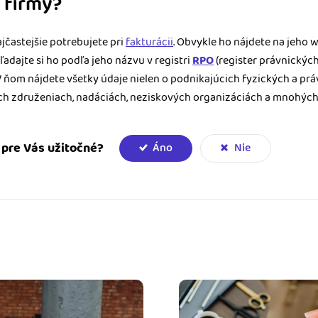
O firmy?
jčastejšie potrebujete pri
fakturácii
. Obvykle ho nájdete na jeho 
hľadajte si ho podľa jeho názvu v registri
RPO
(register právnických
V ňom nájdete všetky údaje nielen o podnikajúcich fyzických a pr
ych združeniach, nadáciách, neziskových organizáciách a mnohých 
e pre Vás užitočné?
Áno
Nie