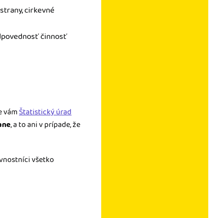
 strany, cirkevné
odpovednosť činnosť
le vám
Štatistický úrad
ane
, a to ani v prípade, že
vnostníci všetko