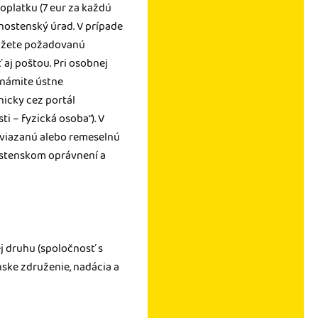
platku (7 eur za každú
vnostenský úrad. V prípade
ukážete požadovanú
aj poštou. Pri osobnej
známite ústne
nicky cez portál
i – fyzická osoba“). V
ú viazanú alebo remeselnú
nostenskom oprávnení a
ej druhu (spoločnosť s
ske združenie, nadácia a