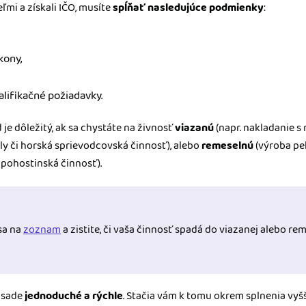
eľmi a získali IČO, musíte
spĺňať nasledujúce podmienky
:
kony,
alifikačné požiadavky.
e dôležitý, ak sa chystáte na živnosť
viazanú
(napr. nakladanie 
y či horská sprievodcovská činnosť), alebo
remeselnú
(výroba pe
 pohostinská činnosť).
 sa na
zoznam
a zistite, či vaša činnosť spadá do viazanej alebo rem
zásade
jednoduché a rýchle
. Stačia vám k tomu okrem splnenia v