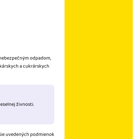
s nebezpečným odpadom,
kárskych a cukrárskych
eselnej živnosti.
yššie uvedených podmienok