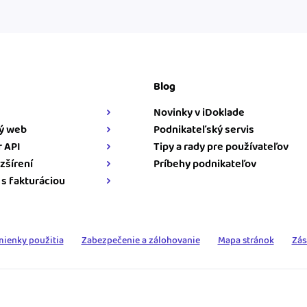
Blog
Novinky v iDoklade
ý web
Podnikateľský servis
 API
Tipy a rady pre používateľov
zšírení
Príbehy podnikateľov
 s fakturáciou
ienky použitia
Zabezpečenie a zálohovanie
Mapa stránok
Zás