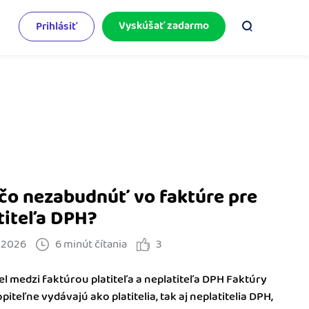
Vyskúšať zadarmo
Prihlásiť
odnikateľský servis
e mnoho
rinášame vám aktuality o podnikaní.
pýtajte sa nás
racujete v iDoklade a potrebujete poradiť?
 službami.
čo nezabudnúť vo faktúre pre
titeľa DPH?
. 2026
6 minút čítania
3
el medzi faktúrou platiteľa a neplatiteľa DPH Faktúry
iteľne vydávajú ako platitelia, tak aj neplatitelia DPH,