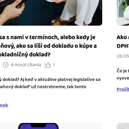
sa s nami v termínoch, alebo kedy je
Ako 
ňový, ako sa líši od dokladu o kúpe a
DPH
pokladničný doklad?
28. 05
6 minút čítania
1
Čo je 
vysvet
 doklad? Aj keď v aktuálne platnej legislatíve sa
aňový doklad“ už nestretneme, tak tento
Prečí
ánok