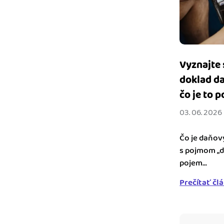
Vyznajte 
doklad da
čo je to 
03. 06. 2026
Čo je daňový
s pojmom „d
pojem...
Prečítať čl