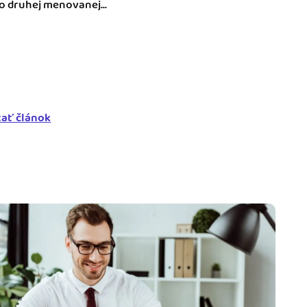
o druhej menovanej...
tať článok