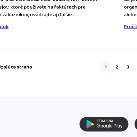
jov, ktoré používate na faktúrach pre
organ
zákazníkov, uvádzajte aj ďalšie....
alebo 
ánok
Prečí
zajúca strana
1
2
3