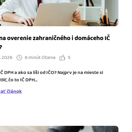
na overenie zahraničného i domáceho IČ
?
. 2026
6 minút čítania
5
IČ DPH a ako sa líši od IČO? Najprv je na mieste si
liť, čo to IČ DPH...
tať článok