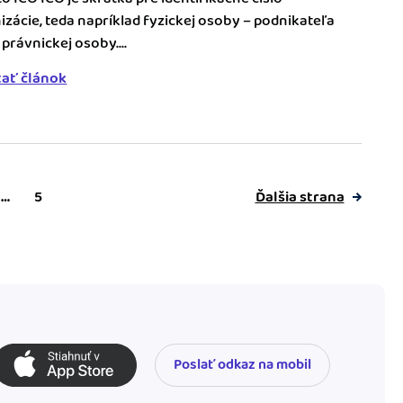
izácie, teda napríklad fyzickej osoby – podnikateľa
právnickej osoby....
tať článok
Ďalšia strana
…
5
Poslať odkaz na mobil