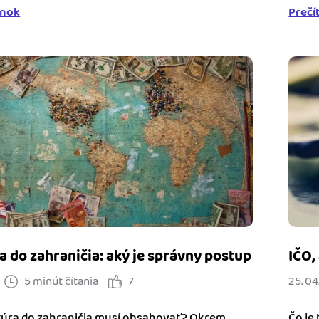
ánok
Prečí
a do zahraničia: aký je správny postup
IČO,
5 minút čítania
7
25. 04
túra do zahraničia musí obsahovať? Okrem
Čo je 