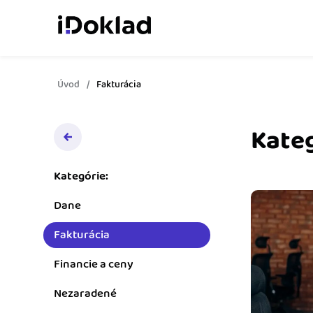
Úvod
Fakturácia
Online fakturácia
Vytvárajte doklady jed
zaškolenia.
Kateg
Správa kontaktov
Získajte kontrolu nad 
Kategórie:
obchodnými kontaktmi.
Dane
Sledovanie cashflow
Fakturácia
Vymeňte počítanie za 
o výdavkoch a príjmoch
Financie a ceny
Spolupráca s účtovn
Nezaradené
Dajte účtovníkovi to, č