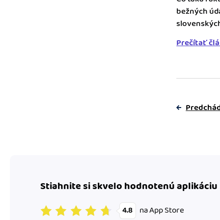
bežných úda
slovenských 
Prečítať čl
Predchád
Stiahnite si skvelo hodnotenú aplikáciu
na App Store
4.8