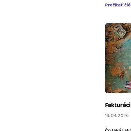
Prečítať čl
Fakturáci
13. 04. 2026
Čo taká fak