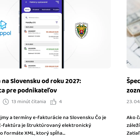
 na Slovensku od roku 2027:
Špec
ca pre podnikateľov
zozn
13 minút čítania
4
23. 04
jmy a termíny e-fakturácie na Slovensku Čo je
Ako č
E-faktúra je štruktúrovaný elektronický
zálež
 formáte XML, ktorý spĺňa...
Zatiaľ 