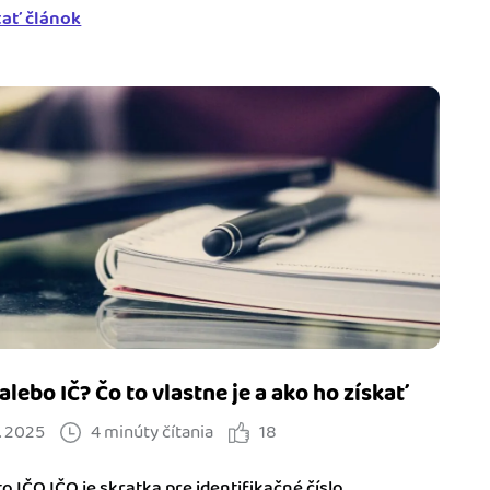
tať článok
 alebo IČ? Čo to vlastne je a ako ho získať
. 2025
4 minúty čítania
18
to IČO IČO je skratka pre identifikačné číslo