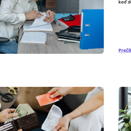
keď d
m dokladom.
 systémy
vať za vás. Vďaka
, bankou, CRM a
Prečí