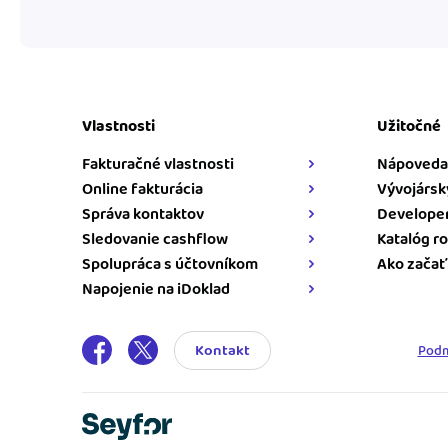
Vlastnosti
Užitočné
Fakturačné vlastnosti
Nápoveda
Online fakturácia
Vývojársk
Správa kontaktov
Developer
Sledovanie cashflow
Katalóg ro
Spolupráca s účtovníkom
Ako začať
Napojenie na iDoklad
Kontakt
Podm