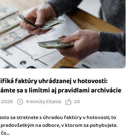
ifiká faktúry uhrádzanej v hotovosti:
ámte sa s limitmi aj pravidlami archivácie
. 2026
4 minúty čítania
20
asto sa stretnete s úhradou faktúry v hotovosti, to
í predovšetkým na odbore, v ktorom sa pohybujete.
čo...