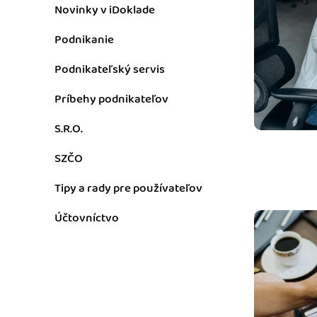
nonstop prístup k vaši
Novinky v iDoklade
Podnikanie
Prepojenie na ďalšie
Nechajte iDoklad praco
Podnikateľský servis
prepojeniu s e-shopom
ďalšími aplikáciami.
Príbehy podnikateľov
S.R.O.
SZČO
Tipy a rady pre používateľov
Účtovníctvo