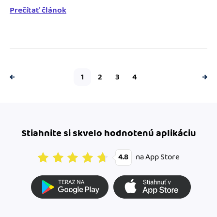
Prečítať článok
1
2
3
4
Stiahnite si skvelo hodnotenú aplikáciu
na App Store
4.8