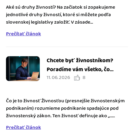
Aké sú druhy živností? Na začiatok si zopakujeme
jednotlivé druhy živností, ktoré si môžete podľa
slovenskej legislatívy založiť. V zásade...
Prečítať článok
Chcete byť živnostníkom?
Poradíme vám všetko, čo
11. 06. 2026
8
potrebujete poznať
Čo je to živnosť Živnosťou (presnejšie živnostenským
podnikaním) rozumieme podnikanie spadajúce pod
živnostenský zákon. Ten živnosť definuje ako „…
sústavná činnosť...
Prečítať článok