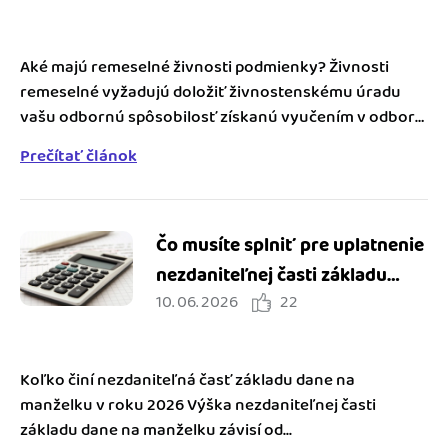
Aké majú remeselné živnosti podmienky? Živnosti
remeselné vyžadujú doložiť živnostenskému úradu
vašu odbornú spôsobilosť získanú vyučením v odbore,
v ktorom...
Prečítať článok
Čo musíte splniť pre uplatnenie
nezdaniteľnej časti základu
10. 06. 2026
22
dane na manžela (manželku)
pre SZČO
Koľko činí nezdaniteľná časť základu dane na
manželku v roku 2026 Výška nezdaniteľnej časti
základu dane na manželku závisí od...