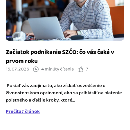
Blog
Katalóg doplnkov
Podnikateľský servis
Spýtajte sa nás
Začiatok podnikania SZČO: čo vás čaká v
prvom roku
15. 07. 2026
4 minúty čítania
7
Pokiaľ vás zaujíma to, ako získať osvedčenie o
živnostenskom oprávnení, ako sa prihlásiť na platenie
poistného a ďalšie kroky, ktoré...
Prečítať článok