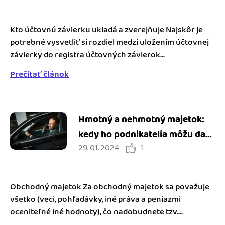
Kto účtovnú závierku ukladá a zverejňuje Najskôr je
potrebné vysvetliť si rozdiel medzi uložením účtovnej
závierky do registra účtovných závierok...
Prečítať článok
Hmotný a nehmotný majetok:
kedy ho podnikatelia môžu dať
29. 01. 2024
1
do výdavkov a ako je to s
odpismi
Obchodný majetok Za obchodný majetok sa považuje
všetko (veci, pohľadávky, iné práva a peniazmi
oceniteľné iné hodnoty), čo nadobudnete tzv....