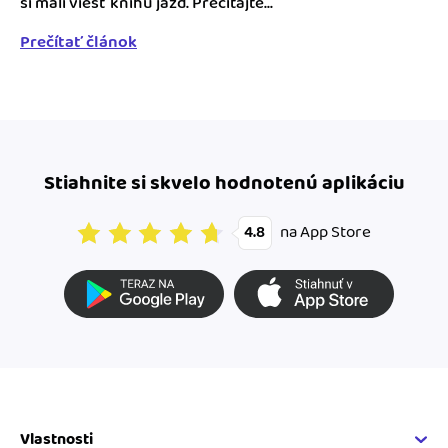
si mali viesť knihu jázd. Prečítajte...
Prečítať článok
Stiahnite si skvelo hodnotenú aplikáciu
na App Store
4.8
Vlastnosti