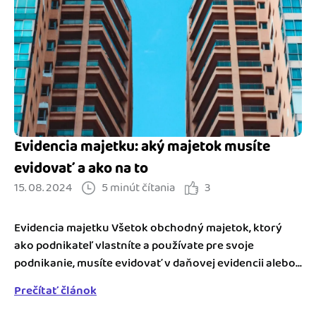
Blog
Katalóg doplnkov
Podnikateľský servis
Spýtajte sa nás
Evidencia majetku: aký majetok musíte
evidovať a ako na to
15. 08. 2024
5 minút čítania
3
Evidencia majetku Všetok obchodný majetok, ktorý
ako podnikateľ vlastníte a používate pre svoje
podnikanie, musíte evidovať v daňovej evidencii alebo...
Prečítať článok