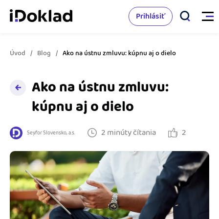
Prihlásiť
Úvod
Blog
Ako na ústnu zmluvu: kúpnu aj o dielo
Vlastnosti
Ako na ústnu zmluvu:
Online fakturácia
Cenník
kúpnu aj o dielo
Správa kontaktov
Vzdelanie
2 minúty čítania
2
Sledovanie cashflow
Seyfor Slovensko, a.s.
Nápoveda
Spolupráca s účtovníkom
Vyskúšať zadarmo
Ako začať s podnikaním
Prepojenie na ďalšie systémy
Ako sa vyznať vo fakturácii
Spriatelení účtovníci