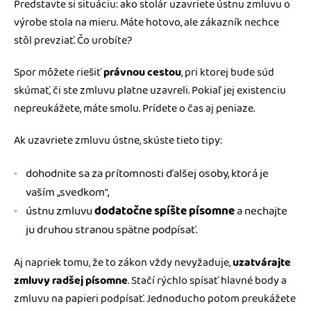
Predstavte si situáciu: ako stolár uzavriete ústnu zmluvu o
výrobe stola na mieru. Máte hotovo, ale zákazník nechce
stôl prevziať. Čo urobíte?
Spor môžete riešiť
právnou cestou
, pri ktorej bude súd
skúmať, či ste zmluvu platne uzavreli. Pokiaľ jej existenciu
nepreukážete, máte smolu. Prídete o čas aj peniaze.
Ak uzavriete zmluvu ústne, skúste tieto tipy:
dohodnite sa za prítomnosti ďalšej osoby, ktorá je
vaším „svedkom“,
ústnu zmluvu
dodatočne spíšte písomne
a nechajte
ju druhou stranou spätne podpísať.
Aj napriek tomu, že to zákon vždy nevyžaduje,
uzatvárajte
zmluvy radšej písomne
. Stačí rýchlo spísať hlavné body a
zmluvu na papieri podpísať. Jednoducho potom preukážete