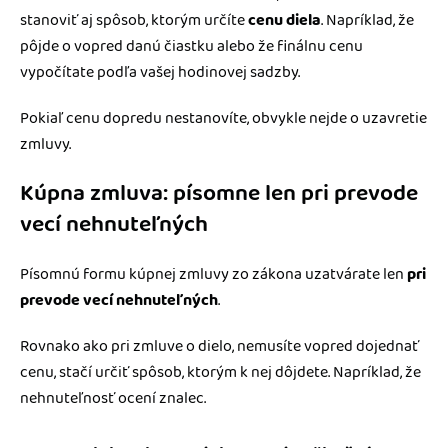
stanoviť aj spôsob, ktorým určíte
cenu diela
. Napríklad, že
pôjde o vopred danú čiastku alebo že finálnu cenu
vypočítate podľa vašej hodinovej sadzby.
Pokiaľ cenu dopredu nestanovíte, obvykle nejde o uzavretie
zmluvy.
Kúpna zmluva: písomne len pri prevode
vecí nehnuteľných
Písomnú formu kúpnej zmluvy zo zákona uzatvárate len
pri
prevode vecí nehnuteľných
.
Rovnako ako pri zmluve o dielo, nemusíte vopred dojednať
cenu, stačí určiť spôsob, ktorým k nej dôjdete. Napríklad, že
nehnuteľnosť ocení znalec.