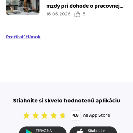
mzdy pri dohode o pracovnej
16. 06. 2026
5
činnosti?
Prečítať článok
Stiahnite si skvelo hodnotenú aplikáciu
na App Store
4.8