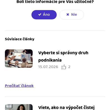
Boli tieto informácie pre Vás užitočné?
Áno
Nie
Súvisiace články
Vyberte si správny druh
podnikania
15. 07. 2026
2
Prečítať článok
Viete, ako na výpočet čistej