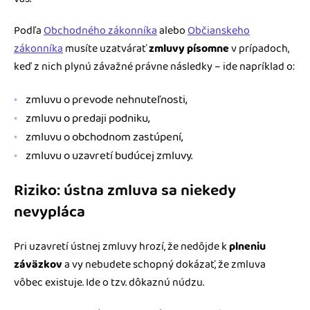
Podľa
Obchodného zákonníka
alebo
Občianskeho
zákonníka
musíte uzatvárať
zmluvy písomne
v prípadoch,
keď z nich plynú závažné právne následky – ide napríklad o:
zmluvu o prevode nehnuteľnosti,
zmluvu o predaji podniku,
zmluvu o obchodnom zastúpení,
zmluvu o uzavretí budúcej zmluvy.
Riziko: ústna zmluva sa niekedy
nevypláca
Pri uzavretí ústnej zmluvy hrozí, že nedôjde k
plneniu
záväzkov
a vy nebudete schopný dokázať, že zmluva
vôbec existuje. Ide o tzv. dôkaznú núdzu.