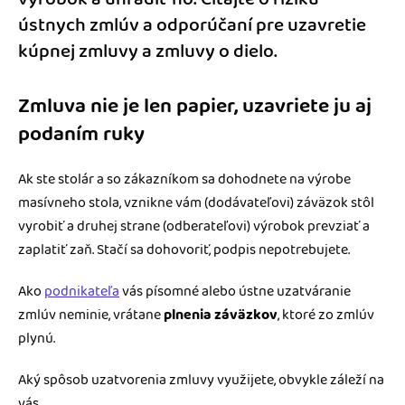
ústnych zmlúv a odporúčaní pre uzavretie
kúpnej zmluvy a zmluvy o dielo.
Zmluva nie je len papier, uzavriete ju aj
podaním ruky
Ak ste stolár a so zákazníkom sa dohodnete na výrobe
masívneho stola, vznikne vám (dodávateľovi) záväzok stôl
vyrobiť a druhej strane (odberateľovi) výrobok prevziať a
zaplatiť zaň. Stačí sa dohovoriť, podpis nepotrebujete.
Ako
podnikateľa
vás písomné alebo ústne uzatváranie
zmlúv neminie, vrátane
plnenia záväzkov
, ktoré zo zmlúv
plynú.
Aký spôsob uzatvorenia zmluvy využijete, obvykle záleží na
vás.