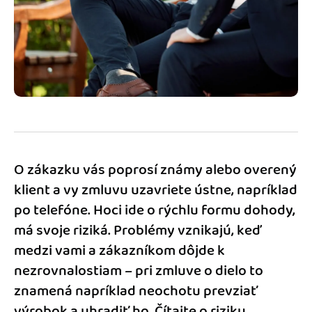
Blog
Katalóg doplnkov
Podnikateľský servis
Spýtajte sa nás
O zákazku vás poprosí známy alebo overený
klient a vy zmluvu uzavriete ústne, napríklad
po telefóne. Hoci ide o rýchlu formu dohody,
má svoje riziká. Problémy vznikajú, keď
medzi vami a zákazníkom dôjde k
nezrovnalostiam – pri zmluve o dielo to
znamená napríklad neochotu prevziať
výrobok a uhradiť ho. Čítajte o riziku