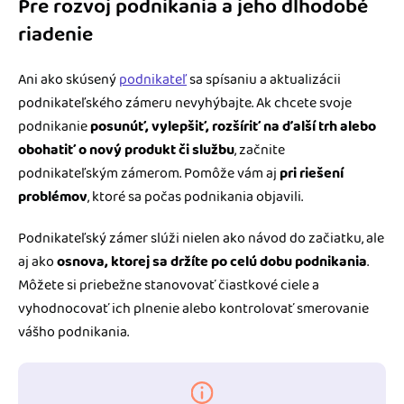
Pre rozvoj podnikania a jeho dlhodobé
riadenie
Ani ako skúsený
podnikateľ
sa spísaniu a aktualizácii
podnikateľského zámeru nevyhýbajte. Ak chcete svoje
podnikanie
posunúť, vylepšiť, rozšíriť na ďalší trh alebo
obohatiť o nový produkt či službu
, začnite
podnikateľským zámerom. Pomôže vám aj
pri riešení
problémov
, ktoré sa počas podnikania objavili.
Podnikateľský zámer slúži nielen ako návod do začiatku, ale
aj ako
osnova, ktorej sa držíte po celú dobu podnikania
.
Môžete si priebežne stanovovať čiastkové ciele a
vyhodnocovať ich plnenie alebo kontrolovať smerovanie
vášho podnikania.