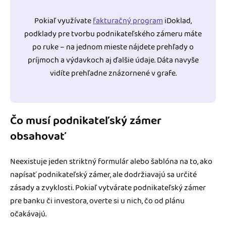
Pokiaľ využívate
fakturačný program
iDoklad,
podklady pre tvorbu podnikateľského zámeru máte
po ruke – na jednom mieste nájdete prehľady o
príjmoch a výdavkoch aj ďalšie údaje. Dáta navyše
vidíte prehľadne znázornené v grafe.
Čo musí podnikateľský zámer
obsahovať
Neexistuje jeden striktný formulár alebo šablóna na to, ako
napísať podnikateľský zámer, ale dodržiavajú sa určité
zásady a zvyklosti. Pokiaľ vytvárate podnikateľský zámer
pre banku či investora, overte si u nich, čo od plánu
očakávajú.