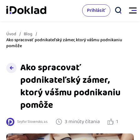
Prihlásiť
Úvod
Blog
Vlastnosti
Ako spracovať podnikateľský zámer, ktorý vášmu podnikaniu
pomôže
Online fakturácia
Cenník
Ako spracovať
Správa kontaktov
podnikateľský zámer,
Vzdelanie
Sledovanie cashflow
ktorý vášmu podnikaniu
Nápoveda
Spolupráca s účtovníkom
pomôže
Vyskúšať zadarmo
Ako začať s podnikaním
Prepojenie na ďalšie systémy
3 minúty čítania
1
Seyfor Slovensko, a.s.
Ako sa vyznať vo fakturácii
Spriatelení účtovníci