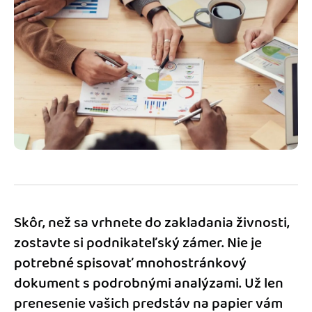
Blog
Katalóg doplnkov
Podnikateľský servis
Spýtajte sa nás
Skôr, než sa vrhnete do zakladania živnosti,
zostavte si podnikateľský zámer. Nie je
potrebné spisovať mnohostránkový
dokument s podrobnými analýzami. Už len
prenesenie vašich predstáv na papier vám