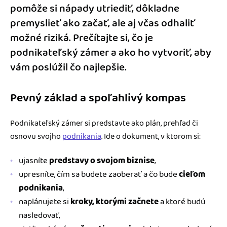
pomôže si nápady utriediť, dôkladne
premyslieť ako začať, ale aj včas odhaliť
možné riziká. Prečítajte si, čo je
podnikateľský zámer a ako ho vytvoriť, aby
vám poslúžil čo najlepšie.
Pevný základ a spoľahlivý kompas
Podnikateľský zámer si predstavte ako plán, prehľad či
osnovu svojho
podnikania
. Ide o dokument, v ktorom si:
ujasníte
predstavy o svojom biznise
,
upresníte, čím sa budete zaoberať a čo bude
cieľom
podnikania
,
naplánujete si
kroky, ktorými začnete
a ktoré budú
nasledovať,