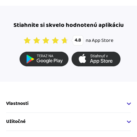
Stiahnite si skvelo hodnotenú aplikáciu
na App Store
4.8
Vlastnosti
Fakturačné vlastnosti
Online fakturácia
Užitočné
Správa kontaktov
Nápoveda
Sledovanie cashflow
Vývojárský web