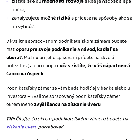
zistíte, aké sú
možnosti rozvoja
a kde je naopak slepá
ulička,
zanalyzujete možné
riziká
a prídete na spôsoby, ako sa
im vyhnúť.
V kvalitne spracovanom podnikateľskom zámere budete
mať
oporu pre svoje podnikanie
a
návod, kadiaľ sa
uberať
. Možno pri jeho spisovaní prídete na skvelú
príležitosť, alebo naopak
včas zistíte, že váš nápad nemá
šancu na úspech
.
Podnikateľský zámer sa vám bude hodiť aj v banke alebo u
investora – kvalitne spracovaný podnikateľský zámer
okrem iného
zvýši šancu na získanie úveru
.
TIP:
Čítajte, čo okrem podnikateľského zámeru budete na
získanie úveru
potrebovať.