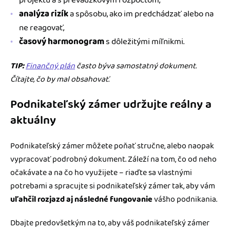
projektu a s prevádzkovým rozpočtom,
analýza rizík
a spôsobu, ako im predchádzať alebo na
ne reagovať,
časový harmonogram
s dôležitými míľnikmi.
TIP:
Finančný plán
často býva samostatný dokument.
Čítajte, čo by mal obsahovať.
Podnikateľský zámer udržujte reálny a
aktuálny
Podnikateľský zámer môžete poňať stručne, alebo naopak
vypracovať podrobný dokument. Záleží na tom, čo od neho
očakávate a na čo ho využijete – riaďte sa vlastnými
potrebami a spracujte si podnikateľský zámer tak, aby vám
uľahčil rozjazd aj následné fungovanie
vášho podnikania.
Dbajte predovšetkým na to, aby váš podnikateľský zámer