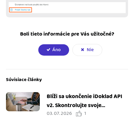
Boli tieto informácie pre Vás užitočné?
Áno
Nie
Súvisiace články
Blíži sa ukončenie iDoklad API
v2. Skontrolujte svoje
03. 07. 2026
1
integrácie