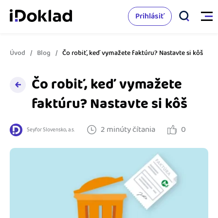
Prihlásiť
Úvod
Blog
Čo robiť, keď vymažete faktúru? Nastavte si kôš
Vlastnosti
Čo robiť, keď vymažete
Online fakturácia
Cenník
faktúru? Nastavte si kôš
Správa kontaktov
Vzdelanie
2 minúty čítania
0
Seyfor Slovensko, a.s.
Sledovanie cashflow
Nápoveda
Spolupráca s účtovníkom
Vyskúšať zadarmo
Ako začať s podnikaním
Prepojenie na ďalšie systémy
Ako sa vyznať vo fakturácii
Spriatelení účtovníci