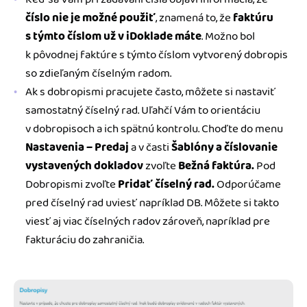
číslo nie je možné použiť
, znamená to, že
faktúru
s týmto číslom už v iDoklade máte
. Možno bol
k pôvodnej faktúre s týmto číslom vytvorený dobropis
so zdieľaným číselným radom.
Ak s dobropismi pracujete často, môžete si nastaviť
samostatný číselný rad. Uľahčí Vám to orientáciu
v dobropisoch a ich spätnú kontrolu. Choďte do menu
Nastavenia – Predaj
a v časti
Šablóny a číslovanie
vystavených dokladov
zvoľte
Bežná faktúra.
Pod
Dobropismi zvoľte
Pridať číselný rad.
Odporúčame
pred číselný rad uviesť napríklad DB. Môžete si takto
viesť aj viac číselných radov zároveň, napríklad pre
fakturáciu do zahraničia.