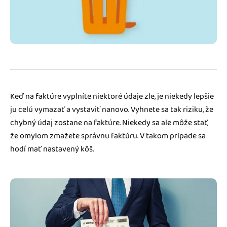
Blog
Katalóg doplnkov
Podnikateľský servis
Spýtajte sa nás
Keď na faktúre vyplníte niektoré údaje zle, je niekedy lepšie
ju celú vymazať a vystaviť nanovo. Vyhnete sa tak riziku, že
chybný údaj zostane na faktúre. Niekedy sa ale môže stať,
že omylom zmažete správnu faktúru. V takom prípade sa
hodí mať nastavený kôš.