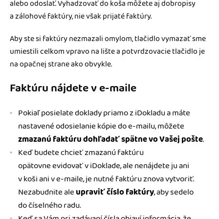
alebo odoslať. Vyhadzovať do koša môžete aj dobropisy
a zálohové faktúry, nie však prijaté faktúry.
Aby ste si faktúry nezmazali omylom, tlačidlo vymazať sme
umiestili celkom vpravo na lište a potvrdzovacie tlačidlo je
na opačnej strane ako obvykle.
Faktúru nájdete v e-maile
Pokiaľ posielate doklady priamo z iDokladu a máte
nastavené odosielanie kópie do e-mailu, môžete
zmazanú faktúru dohľadať spätne vo Vašej pošte
.
Keď budete chcieť zmazanú faktúru
opätovne evidovať v iDoklade, ale nenájdete ju ani
v koši ani v e-maile, je nutné faktúru znova vytvoriť.
Nezabudnite ale
upraviť číslo faktúry
, aby sedelo
do číselného radu.
Keď sa Vám pri zadávaní čísla objaví informácia, že