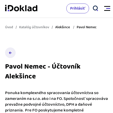
Prihlásiť
Úvod
Katalóg účtovníkov
Alekšince
Pavol Nemec
Vlastnosti
Online fakturácia
Cenník
Správa kontaktov
Pavol Nemec - Účtovník
Vzdelanie
Sledovanie cashflow
Alekšince
Nápoveda
Spolupráca s účtovníkom
Vyskúšať zadarmo
Ako začať s podnikaním
Ponuka komplexného spracovania účtovníctva so
Prepojenie na ďalšie systémy
zameraním na s.r.o. ako i na FO. Spoločnosť spracováva
Ako sa vyznať vo fakturácii
prevažne podvojné účtovníctvo, DPH a daňové
Spriatelení účtovníci
priznania. Pre FO poskytujeme kompletné