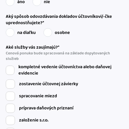
áno
nie
Aký spôsob odovzdávania dokladov účtovníkovi/-čke
uprednostňujete?*
na diaľku
osobne
Aké služby vás zaujímajú?*
Cenová ponuka bude spracovaná na základe dopytovaných
služieb
kompletné vedenie účtovníctva alebo daňovej
evidencie
zostavenie účtovnej závierky
spracovanie miezd
príprava daňových priznaní
založenie s.r.o.