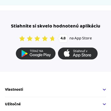
Stiahnite si skvelo hodnotenú aplikáciu
na App Store
4.8
Vlastnosti
Fakturačné vlastnosti
Online fakturácia
Užitočné
Správa kontaktov
Nápoveda