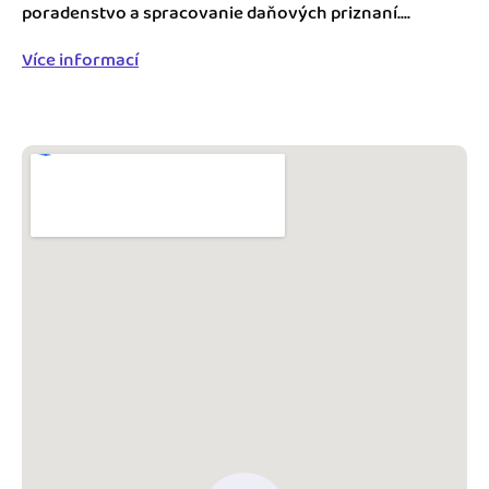
Blog
poradenstvo a spracovanie daňových priznaní....
Katalóg doplnkov
Podnikateľský servis
Více informací
Spýtajte sa nás