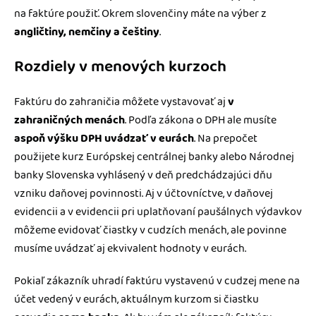
na faktúre použiť. Okrem slovenčiny máte na výber z
angličtiny, nemčiny a češtiny
.
Rozdiely v menových kurzoch
Faktúru do zahraničia môžete vystavovať aj
v
zahraničných menách
. Podľa zákona o DPH ale musíte
aspoň výšku DPH uvádzať v eurách
. Na prepočet
použijete kurz Európskej centrálnej banky alebo Národnej
banky Slovenska vyhlásený v deň predchádzajúci dňu
vzniku daňovej povinnosti. Aj v účtovníctve, v daňovej
evidencii a v evidencii pri uplatňovaní paušálnych výdavkov
môžeme evidovať čiastky v cudzích menách, ale povinne
musíme uvádzať aj ekvivalent hodnoty v eurách.
Pokiaľ zákazník uhradí faktúru vystavenú v cudzej mene na
účet vedený v eurách, aktuálnym kurzom si čiastku