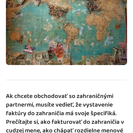
Blog
Katalóg doplnkov
Podnikateľský servis
Spýtajte sa nás
Ak chcete obchodovať so zahraničnými
partnermi, musíte vedieť, že vystavenie
faktúry do zahraničia má svoje špecifiká.
Prečítajte si, ako fakturovať do zahraničia v
cudzej mene, ako chápať rozdielne menové