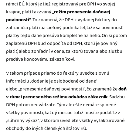
rámci EÚ, ktorý je tiež registrovaný pre DPH vo svojej
krajine, platí takzvaný
„režim prenesenia daňovej
povinnosti“
. To znamená, že DPH z vydanej faktúry do
zahraničia platí iba cieľový podnikateľ, čiže sa povinnosť
platby tejto dane presúva kompletne na neho. On si potom
zaplatenú DPH buď odpočíta od DPH, ktorú je povinný
platiť, alebo zohľadní v cene, za ktorú tovar alebo službu
predáva koncovému zákazníkovi.
V takom prípade priamo do faktúry uveďte slovnú
informáciu „dodanie je oslobodené od dane“
alebo „prenesenie daňovej povinnosti“, čo znamená že
daň
v rámci preneseného režimu odvádza zákazník
. Sadzbu
DPH potom neuvádzate. Tým ale ešte nemáte splnené
všetky povinnosti, každý mesiac totiž musíte podať tzv.
„súhrnný výkaz“, v ktorom uvediete všetky vyfakturované
obchody do iných členských štátov EÚ.