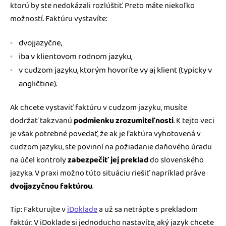
ktorú by ste nedokázali rozlúštiť. Preto máte niekoľko
možností. Faktúru vystavíte:
dvojjazyčne,
iba v klientovom rodnom jazyku,
v cudzom jazyku, ktorým hovoríte vy aj klient (typicky v
angličtine).
Ak chcete vystaviť faktúru v cudzom jazyku, musíte
dodržať takzvanú
podmienku zrozumiteľnosti
. K tejto veci
je však potrebné povedať, že ak je faktúra vyhotovená v
cudzom jazyku, ste povinní na požiadanie daňového úradu
na účel kontroly
zabezpečiť jej preklad
do slovenského
jazyka. V praxi možno túto situáciu riešiť napríklad práve
dvojjazyčnou faktúrou
.
Tip: Fakturujte v
iDoklade
a už sa netrápte s prekladom
faktúr. V iDoklade si jednoducho nastavíte, aký jazyk chcete