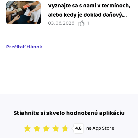
Vyznajte sa s nami v termínoch,
alebo kedy je doklad daňový,
03. 06. 2026
1
ako sa líši od dokladu o kúpe a
čo je to pokladničný doklad?
Prečítať článok
Stiahnite si skvelo hodnotenú aplikáciu
na App Store
4.8