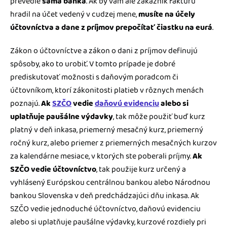
prevedie
sama banka
. Ak by vám ale zákazník faktúru
hradil na účet vedený v cudzej mene,
musíte na účely
účtovníctva a dane z príjmov prepočítať čiastku na eurá
.
Zákon o účtovníctve a zákon o dani z príjmov definujú
spôsoby, ako to urobiť. V tomto prípade je dobré
prediskutovať možnosti s daňovým poradcom či
účtovníkom, ktorí zákonitosti platieb v rôznych menách
poznajú.
Ak
SZČO
vedie
daňovú evidenciu
alebo si
uplatňuje paušálne výdavky
, tak môže použiť buď kurz
platný v deň inkasa, priemerný mesačný kurz, priemerný
ročný kurz, alebo priemer z priemerných mesačných kurzov
za kalendárne mesiace, v ktorých ste poberali príjmy.
Ak
SZČO vedie účtovníctvo
, tak použije kurz určený a
vyhlásený Európskou centrálnou bankou alebo Národnou
bankou Slovenska v deň predchádzajúci dňu inkasa. Ak
SZČO vedie jednoduché účtovníctvo, daňovú evidenciu
alebo si uplatňuje paušálne výdavky, kurzové rozdiely pri