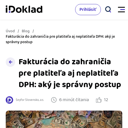
Prihlásiť
Úvod
Blog
Vlastnosti
Fakturácia do zahraničia pre platiteľa aj neplatiteľa DPH: aký je
správny postup
Online fakturácia
Cenník
Fakturácia do zahraničia
Správa kontaktov
pre platiteľa aj neplatiteľa
Vzdelanie
Sledovanie cashflow
DPH: aký je správny postup
Nápoveda
Spolupráca s účtovníkom
6 minút čítania
12
Seyfor Slovensko, a.s.
Vyskúšať zadarmo
Ako začať s podnikaním
Prepojenie na ďalšie systémy
Ako sa vyznať vo fakturácii
Spriatelení účtovníci