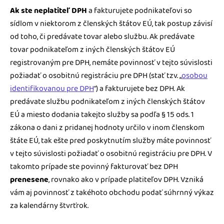
Ak ste neplatiteľ DPH
a fakturujete podnikateľovi so
sídlom v niektorom z členských štátov EÚ, tak postup závisí
od toho, či predávate tovar alebo službu. Ak predávate
tovar podnikateľom z iných členských štátov EÚ
registrovaným pre DPH, nemáte povinnosť v tejto súvislosti
požiadať o osobitnú registráciu pre DPH (stať tzv. „
osobou
identifikovanou pre DPH
“) a fakturujete bez DPH. Ak
predávate službu podnikateľom z iných členských štátov
EÚ a miesto dodania takejto služby sa podľa § 15 ods. 1
zákona o dani z pridanej hodnoty určilo v inom členskom
štáte EÚ, tak ešte pred poskytnutím služby máte povinnosť
v tejto súvislosti požiadať o osobitnú registráciu pre DPH. V
takomto prípade ste povinný fakturovať bez DPH
prenesene
, rovnako ako v prípade platiteľov DPH. Vzniká
vám aj povinnosť z takéhoto obchodu podať súhrnný výkaz
za kalendárny štvrťrok.