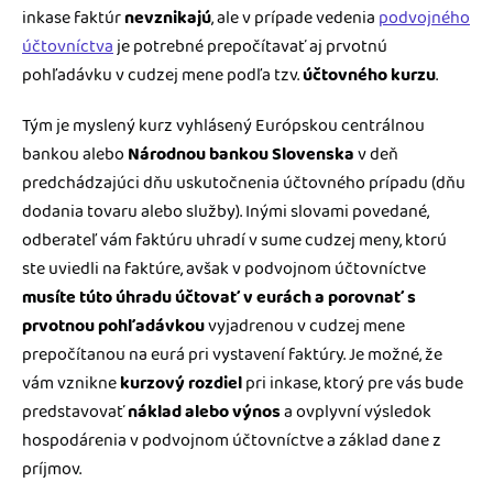
inkase faktúr
nevznikajú
, ale v prípade vedenia
podvojného
účtovníctva
je potrebné prepočítavať aj prvotnú
pohľadávku v cudzej mene podľa tzv.
účtovného kurzu
.
Tým je myslený kurz vyhlásený Európskou centrálnou
bankou alebo
Národnou bankou Slovenska
v deň
predchádzajúci dňu uskutočnenia účtovného prípadu (dňu
dodania tovaru alebo služby). Inými slovami povedané,
odberateľ vám faktúru uhradí v sume cudzej meny, ktorú
ste uviedli na faktúre, avšak v podvojnom účtovníctve
musíte túto úhradu účtovať v eurách a porovnať s
prvotnou pohľadávkou
vyjadrenou v cudzej mene
prepočítanou na eurá pri vystavení faktúry. Je možné, že
vám vznikne
kurzový rozdiel
pri inkase, ktorý pre vás bude
predstavovať
náklad alebo výnos
a ovplyvní výsledok
hospodárenia v podvojnom účtovníctve a základ dane z
príjmov.