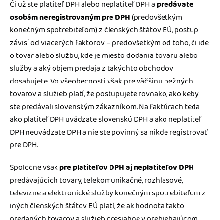
Či už ste platiteľ DPH alebo neplatiteľ DPH a
predávate
osobám neregistrovaným pre DPH
(predovšetkým
konečným spotrebiteľom) z členských štátov EÚ, postup
závisí od viacerých faktorov – predovšetkým od toho, či ide
o tovar alebo službu, kde je miesto dodania tovaru alebo
služby a aký objem predaja z takýchto obchodov
dosahujete. Vo všeobecnosti však pre väčšinu bežných
tovarov a služieb platí, že postupujete rovnako, ako keby
ste predávali slovenským zákazníkom. Na faktúrach teda
ako platiteľ DPH uvádzate slovenskú DPH a ako neplatiteľ
DPH neuvádzate DPH a nie ste povinný sa nikde registrovať
pre DPH.
Spoločne však
pre platiteľov DPH aj neplatiteľov DPH
predávajúcich tovary, telekomunikačné, rozhlasové,
televízne a elektronické služby konečným spotrebiteľom z
iných členských štátov EÚ platí, že ak hodnota takto
predaných tovarov a služieb presiahne v prebiehajúcom