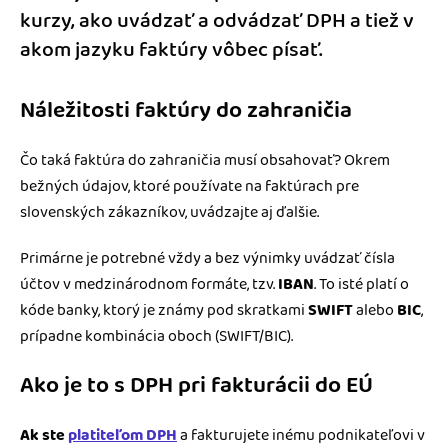
kurzy, ako uvádzať a odvádzať DPH a tiež v
akom jazyku faktúry vôbec písať.
Náležitosti faktúry do zahraničia
Čo taká faktúra do zahraničia musí obsahovať? Okrem
bežných údajov, ktoré používate na faktúrach pre
slovenských zákazníkov, uvádzajte aj ďalšie.
Primárne je potrebné vždy a bez výnimky uvádzať čísla
účtov v medzinárodnom formáte, tzv.
IBAN
. To isté platí o
kóde banky, ktorý je známy pod skratkami
SWIFT
alebo
BIC
,
prípadne kombinácia oboch (SWIFT/BIC).
Ako je to s DPH pri fakturácii do EÚ
Ak ste
platiteľom DPH
a fakturujete inému podnikateľovi v