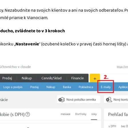
m dokladom.
ky. Nezabudnite na svojich klientov a ani na svojich odberateľov. P
 systémy
milé prianie k Vianociam.
vať za vás. Vďaka
, bankou, CRM a
ducho, zvládnete to v 3 krokoch
 ikonku „
Nastavenie
“ (ozubené kolečko v pravej časti hornej lišty) 