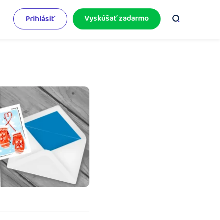
Vyskúšať zadarmo
Prihlásiť
odnikateľský servis
e mnoho
rinášame vám aktuality o podnikaní.
pýtajte sa nás
racujete v iDoklade a potrebujete poradiť?
 službami.