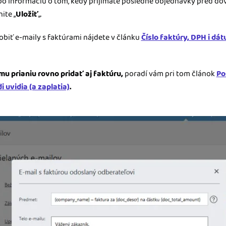
ebo informáciu o tom, kedy prijímate posledné objednávky pred do
ite „
Uložiť
„.
sobiť e-maily s faktúrami nájdete v článku
Číslo faktúry, DPH i dát
u prianiu rovno pridať aj faktúru,
poradí vám pri tom článok
Po
i uvidia (a zaplatia)
.