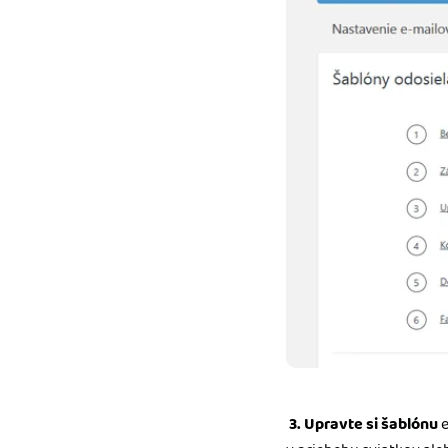
3. Upravte si šablónu
e