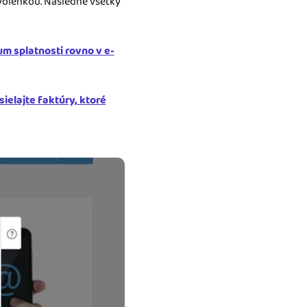
volenkou. Následne všetky
um splatnosti rovno v e-
sielajte faktúry, ktoré