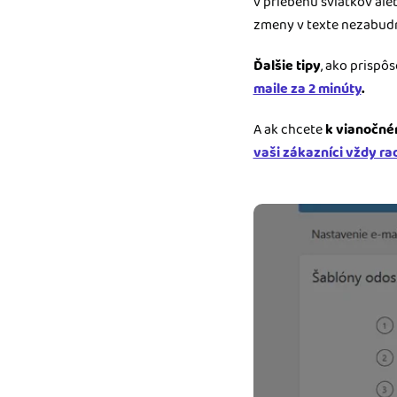
v priebehu sviatkov al
zmeny v texte nezabudn
Ďalšie tipy
, ako prispô
maile za 2 minúty
.
A ak chcete
k vianočném
vaši zákazníci vždy rad