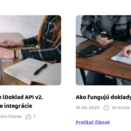
e iDoklad API v2.
Ako fungujú doklady 
e integrácie
16. 06. 2026
10 minút 
úta čítania
1
Prečítať článok