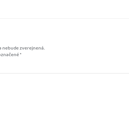
a nebude zverejnená.
 označené
*