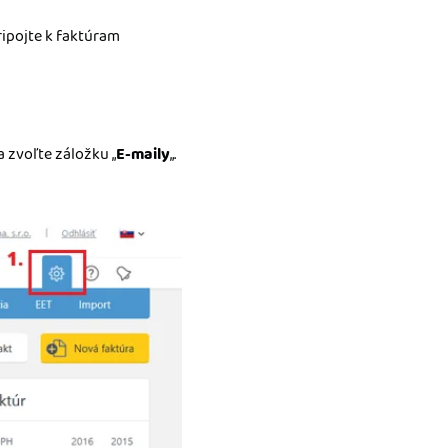
ripojte k faktúram
a zvoľte záložku „
E-maily
„.