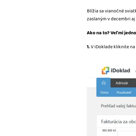
nonstop prístup k vaši
Blížia sa vianočné sviat
Prepojenie na ďalšie
zaslaným v decembri aj 
Nechajte iDoklad praco
prepojeniu s e-shopom
Ako na to? Veľmi jedno
ďalšími aplikáciami.
1.
V iDoklade kliknite na