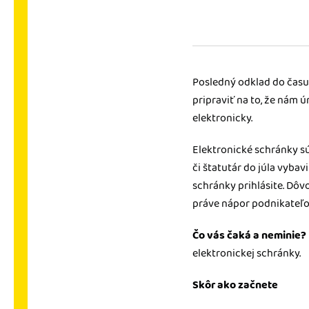
nonstop prístup k vaši
Prepojenie na ďalšie
Nechajte iDoklad praco
prepojeniu s e-shopom
Posledný odklad do času 
ďalšími aplikáciami.
pripraviť na to, že nám ú
elektronicky.
Elektronické schránky sú
či štatutár do júla vybav
schránky prihlásite. Dô
práve nápor podnikateľov
Čo vás čaká a neminie?
elektronickej schránky.
Skôr ako začnete