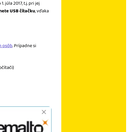
 júla 2017, t.j. pri jej
nete USB čítačku
, vďaka
h osôb
. Prípadne si
čítači)