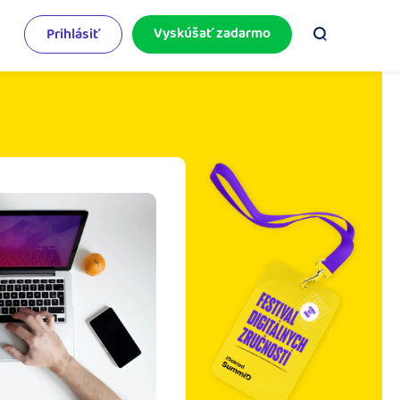
Vyskúšať zadarmo
Prihlásiť
odnikateľský servis
e mnoho
rinášame vám aktuality o podnikaní.
pýtajte sa nás
racujete v iDoklade a potrebujete poradiť?
 službami.