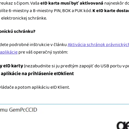
reukaz s čipom. Vaša
eID karta musí byť aktivovaná
najneskôr do 1.
volíte 6-miestny a 8-miestny PIN, BOK a PUK kód.
K eID karte dosta
j elektronickej schránke.
ronickú schránku?
ájdete podrobné inštrukcie v článku
Aktivácia schránok právnickýc
aplikácie
pre váš operačný systém:
y eID karty
(nezabudnite si ju predtým zapojiť do USB portu v po
 aplikácie na prihlásenie eIDklient
vládače a potom aplikáciu eID Klient.