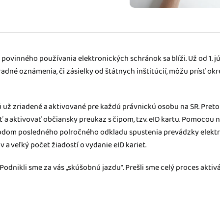
m dokladom.
 systémy
vať za vás. Vďaka
, bankou, CRM a
povinného používania elektronických schránok sa blíži. Už od 1. j
radné oznámenia, či zásielky od štátnych inštitúcií, môžu prísť okre
 už zriadené a aktivované pre každú právnickú osobu na SR. Preto b
iť a aktivovať občiansky preukaz s čipom, tzv. eID kartu. Pomocou n
vodom posledného polročného odkladu spustenia prevádzky elektr
 a veľký počet žiadostí o vydanie eID kariet.
Podnikli sme za vás „skúšobnú jazdu“. Prešli sme celý proces aktiv