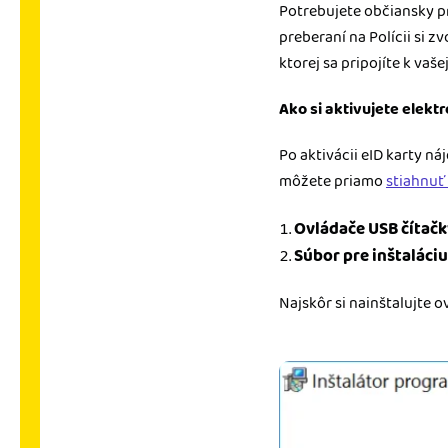
Potrebujete občiansky p
preberaní na Polícii si z
ktorej sa pripojíte k vaše
Ako si aktivujete elekt
Po aktivácii eID karty n
môžete priamo
stiahnuť 
Ovládače USB čítačk
Súbor pre inštaláciu
Najskôr si nainštalujte o