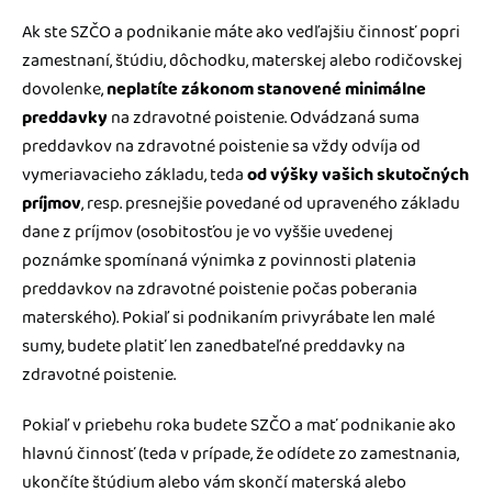
Ak ste SZČO a podnikanie máte ako vedľajšiu činnosť popri
zamestnaní, štúdiu, dôchodku, materskej alebo rodičovskej
dovolenke,
neplatíte zákonom stanovené minimálne
preddavky
na zdravotné poistenie. Odvádzaná suma
preddavkov na zdravotné poistenie sa vždy odvíja od
vymeriavacieho základu, teda
od výšky vašich skutočných
príjmov
, resp. presnejšie povedané od upraveného základu
dane z príjmov (osobitosťou je vo vyššie uvedenej
poznámke spomínaná výnimka z povinnosti platenia
preddavkov na zdravotné poistenie počas poberania
materského). Pokiaľ si podnikaním privyrábate len malé
sumy, budete platiť len zanedbateľné preddavky na
zdravotné poistenie.
Pokiaľ v priebehu roka budete SZČO a mať podnikanie ako
hlavnú činnosť (teda v prípade, že odídete zo zamestnania,
ukončíte štúdium alebo vám skončí materská alebo