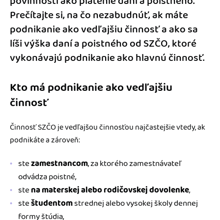
povinnosti ako platenie daní a poistného.
Prečítajte si, na čo nezabudnúť, ak máte
podnikanie ako vedľajšiu činnosť a ako sa
líši výška daní a poistného od SZČO, ktoré
vykonávajú podnikanie ako hlavnú činnosť.
Kto má podnikanie ako vedľajšiu
činnosť
Činnosť SZČO je vedľajšou činnosťou najčastejšie vtedy, ak
podnikáte a zároveň:
ste
zamestnancom
, za ktorého zamestnávateľ
odvádza poistné,
ste
na materskej alebo rodičovskej dovolenke
,
ste
študentom
strednej alebo vysokej školy dennej
formy štúdia,