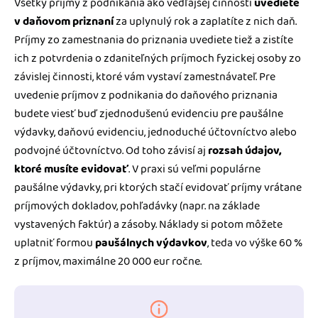
Všetky príjmy z podnikania ako vedľajšej činnosti
uvediete
v daňovom priznaní
za uplynulý rok a zaplatíte z nich daň.
Príjmy zo zamestnania do priznania uvediete tiež a zistíte
ich z potvrdenia o zdaniteľných príjmoch fyzickej osoby zo
závislej činnosti, ktoré vám vystaví zamestnávateľ. Pre
uvedenie príjmov z podnikania do daňového priznania
budete viesť buď zjednodušenú evidenciu pre paušálne
výdavky, daňovú evidenciu, jednoduché účtovníctvo alebo
podvojné účtovníctvo. Od toho závisí aj
rozsah údajov,
ktoré musíte evidovať
. V praxi sú veľmi populárne
paušálne výdavky, pri ktorých stačí evidovať príjmy vrátane
príjmových dokladov, pohľadávky (napr. na základe
vystavených faktúr) a zásoby. Náklady si potom môžete
uplatniť formou
paušálnych výdavkov
, teda vo výške 60 %
z príjmov, maximálne 20 000 eur ročne.