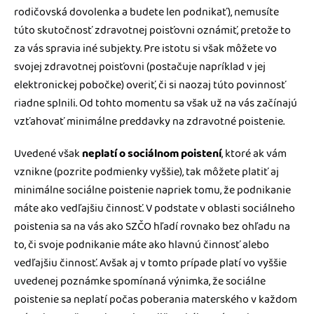
rodičovská dovolenka a budete len podnikať), nemusíte
túto skutočnosť zdravotnej poisťovni oznámiť, pretože to
za vás spravia iné subjekty. Pre istotu si však môžete vo
svojej zdravotnej poisťovni (postačuje napríklad v jej
elektronickej pobočke) overiť, či si naozaj túto povinnosť
riadne splnili. Od tohto momentu sa však už na vás začínajú
vzťahovať minimálne preddavky na zdravotné poistenie.
Uvedené však
neplatí o sociálnom poistení
, ktoré ak vám
vznikne (pozrite podmienky vyššie), tak môžete platiť aj
minimálne sociálne poistenie napriek tomu, že podnikanie
máte ako vedľajšiu činnosť. V podstate v oblasti sociálneho
poistenia sa na vás ako SZČO hľadí rovnako bez ohľadu na
to, či svoje podnikanie máte ako hlavnú činnosť alebo
vedľajšiu činnosť. Avšak aj v tomto prípade platí vo vyššie
uvedenej poznámke spomínaná výnimka, že sociálne
poistenie sa neplatí počas poberania materského v každom