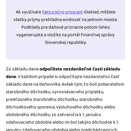
Ak využívate
fakturačný program
iDoklad, môžete
všetky príjmy prehľadne evidovať na jednom mieste.
Podklady pre daňové priznanie potom ľahko
vygenerujete a vložíte na portál Finančnej správy
Slovenskej republiky.
Zo základu dane
odpočítate nezdaniteľné časti základu
dane
. V každom prípade si odpočítajte nezdaniteľnú časť
základu dane na daňovníka. Avšak tým, čo boli poberateľom
starobného dôchodku, vyrovnávacieho príplatku,
predčasného starobného dôchodku, starobného
dôchodkového sporenia, výsluhového dôchodku alebo
obdobného dôchodku zo zahraničia k 1. januáru
zdaňovacieho obdobie alebo im bol takýto dôchodok k 1.
januáru zdaňovacieho obdobia alebo predchádzajúcich