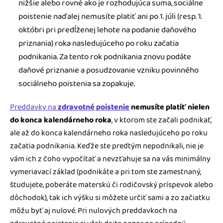
nižšie alebo rovné ako je rozhodujúca suma, sociálne
poistenie naďalej nemusíte platiť ani po 1. júli (resp. 1.
októbri pri predĺženej lehote na podanie daňového
priznania) roka nasledujúceho po roku začatia
podnikania. Za tento rok podnikania znovu podáte
daňové priznanie a posudzovanie vzniku povinného
sociálneho poistenia sa zopakuje.
Preddavky na
zdravotné poistenie
nemusíte platiť nielen
do konca kalendárneho roka
, v ktorom ste začali podnikať,
ale až do konca kalendárneho roka nasledujúceho po roku
začatia podnikania. Keďže ste predtým nepodnikali, nie je
vám ich z čoho vypočítať a nevzťahuje sa na vás minimálny
vymeriavací základ (podnikáte a pri tom ste zamestnaný,
študujete, poberáte materskú či rodičovský príspevok alebo
dôchodok), tak ich výšku si môžete určiť sami a zo začiatku
môžu byť aj nulové. Pri nulových preddavkoch na