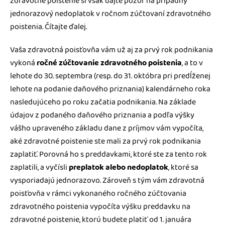
zdravotné poistenie si však dajte pozor na prípadný
jednorazový nedoplatok v ročnom zúčtovaní zdravotného
poistenia. Čítajte ďalej.
Vaša zdravotná poisťovňa vám už aj za prvý rok podnikania
vykoná
ročné zúčtovanie zdravotného poistenia
, a to v
lehote do 30. septembra (resp. do 31. októbra pri predĺženej
lehote na podanie daňového priznania) kalendárneho roka
nasledujúceho po roku začatia podnikania. Na základe
údajov z podaného daňového priznania a podľa výšky
vášho upraveného základu dane z príjmov vám vypočíta,
aké zdravotné poistenie ste mali za prvý rok podnikania
zaplatiť. Porovná ho s preddavkami, ktoré ste za tento rok
zaplatili, a vyčísli
preplatok alebo nedoplatok
, ktoré sa
vysporiadajú jednorazovo. Zároveň s tým vám zdravotná
poisťovňa v rámci vykonaného ročného zúčtovania
zdravotného poistenia vypočíta výšku preddavku na
zdravotné poistenie, ktorú budete platiť od 1. januára