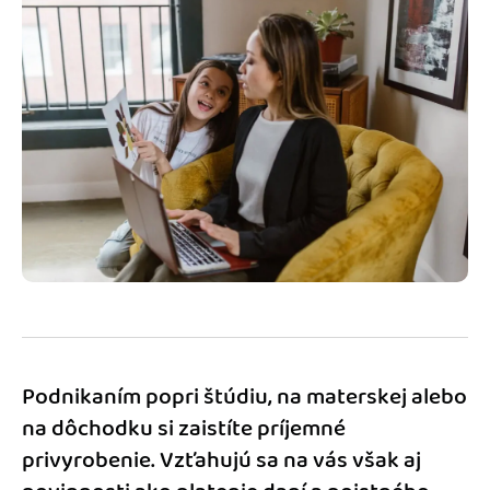
Blog
Katalóg doplnkov
Podnikateľský servis
Spýtajte sa nás
Podnikaním popri štúdiu, na materskej alebo
na dôchodku si zaistíte príjemné
privyrobenie. Vzťahujú sa na vás však aj