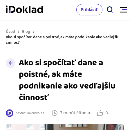
Prihlásiť
Úvod
Blog
Vlastnosti
Ako si spočítať dane a poistné, ak máte podnikanie ako vedľajšiu
činnosť
Online fakturácia
Cenník
Ako si spočítať dane a
Správa kontaktov
poistné, ak máte
Vzdelanie
Sledovanie cashflow
podnikanie ako vedľajšiu
Nápoveda
Spolupráca s účtovníkom
činnosť
Vyskúšať zadarmo
Ako začať s podnikaním
Prepojenie na ďalšie systémy
7 minút čítania
0
Seyfor Slovensko, a.s.
Ako sa vyznať vo fakturácii
Spriatelení účtovníci