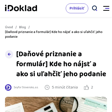
Prihlásiť
Úvod
Blog
Vlastnosti
[Daňové priznanie a formulár] Kde ho nájsť a ako si uľahčiť jeho
podanie
Online fakturácia
Cenník
[Daňové priznanie a
Správa kontaktov
formulár] Kde ho nájsť a
Vzdelanie
Sledovanie cashflow
ako si uľahčiť jeho podanie
Nápoveda
Spolupráca s účtovníkom
5 minút čítania
2
Seyfor Slovensko, a.s.
Vyskúšať zadarmo
Ako začať s podnikaním
Prepojenie na ďalšie systémy
Ako sa vyznať vo fakturácii
Spriatelení účtovníci