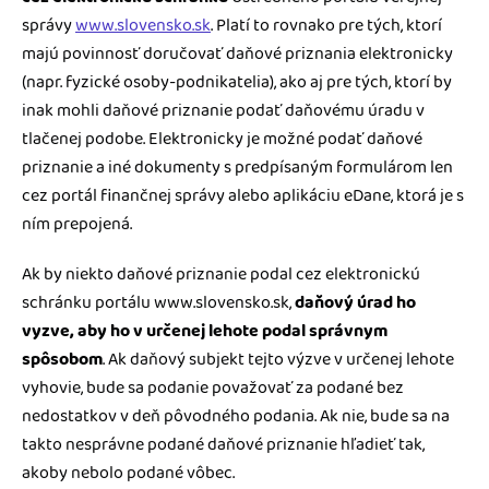
správy
www.slovensko.sk
. Platí to rovnako pre tých, ktorí
majú povinnosť doručovať daňové priznania elektronicky
(napr. fyzické osoby-podnikatelia), ako aj pre tých, ktorí by
inak mohli daňové priznanie podať daňovému úradu v
tlačenej podobe. Elektronicky je možné podať daňové
priznanie a iné dokumenty s predpísaným formulárom len
cez portál finančnej správy alebo aplikáciu eDane, ktorá je s
ním prepojená.
Ak by niekto daňové priznanie podal cez elektronickú
schránku portálu www.slovensko.sk,
daňový úrad ho
vyzve, aby ho v určenej lehote podal správnym
spôsobom
. Ak daňový subjekt tejto výzve v určenej lehote
vyhovie, bude sa podanie považovať za podané bez
nedostatkov v deň pôvodného podania. Ak nie, bude sa na
takto nesprávne podané daňové priznanie hľadieť tak,
akoby nebolo podané vôbec.