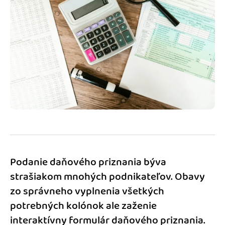
Blog
Katalóg doplnkov
Podnikateľský servis
Spýtajte sa nás
Podanie daňového priznania býva
strašiakom mnohých podnikateľov. Obavy
zo správneho vyplnenia všetkých
potrebných kolónok ale zaženie
interaktívny formulár daňového priznania.