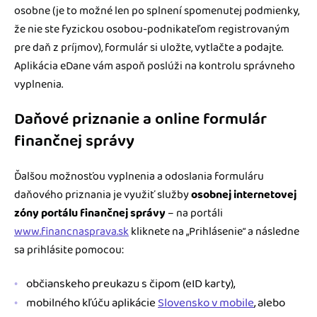
osobne (je to možné len po splnení spomenutej podmienky,
že nie ste fyzickou osobou-podnikateľom registrovaným
pre daň z príjmov), formulár si uložte, vytlačte a podajte.
Aplikácia eDane vám aspoň poslúži na kontrolu správneho
vyplnenia.
Daňové priznanie a online formulár
finančnej správy
Ďalšou možnosťou vyplnenia a odoslania formuláru
daňového priznania je využiť služby
osobnej internetovej
zóny portálu finančnej správy
– na portáli
www.financnasprava.sk
kliknete na „Prihlásenie“ a následne
sa prihlásite pomocou:
občianskeho preukazu s čipom (eID karty),
mobilného kľúču aplikácie
Slovensko v mobile
, alebo