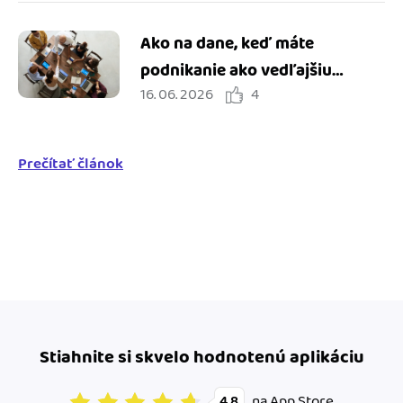
Ako na dane, keď máte
podnikanie ako vedľajšiu
16. 06. 2026
4
činnosť
Prečítať článok
Stiahnite si skvelo hodnotenú aplikáciu
na App Store
4.8