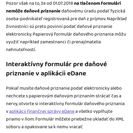
Pozor však na to, že od 01.07.2018
na tlačenom formulári
nemôže daňové priznanie
daňovému úradu podať fyzická
osoba-podnikateľ registrovaná pre daň z príjmov. Napríklad
živnostníci sú preto povinní podať daňové priznanie
elektronicky. Papierový formulár daňového priznania môžu
využiť napríklad zamestnanci či prenajímatelia
nehnuteľností.
Interaktívny formulár pre daňové
priznanie v aplikácii eDane
Pokiaľ musíte daňové priznanie podať elektronicky alebo
nechcete s papierovým daňovým priznaním strácať čas a
nervy, otvorte si interaktívny formulár daňového priznania
v
aplikácii finančnej správy eDane
a všetko vyplňujte
priamo v ňom. Formulár môžete priebežne ukladať do XML
súboru a opakovane sa k nemu vracať.