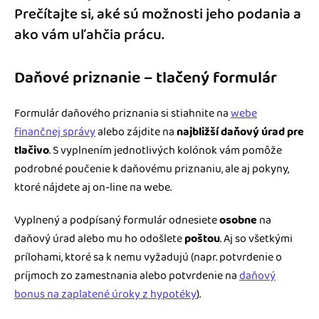
Prečítajte si, aké sú možnosti jeho podania a
ako vám uľahčia prácu.
Daňové priznanie – tlačený formulár
Formulár daňového priznania si stiahnite na
webe
finančnej správy
alebo zájdite na
najbližší daňový úrad pre
tlačivo
. S vyplnením jednotlivých kolónok vám pomôže
podrobné poučenie k daňovému priznaniu, ale aj pokyny,
ktoré nájdete aj on-line na webe.
Vyplnený a podpísaný formulár odnesiete
osobne
na
daňový úrad alebo mu ho odošlete
poštou
. Aj so všetkými
prílohami, ktoré sa k nemu vyžadujú (napr. potvrdenie o
príjmoch zo zamestnania alebo potvrdenie na
daňový
bonus na zaplatené úroky z hypotéky
).