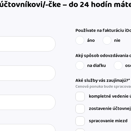
 účtovníkovi/-čke – do 24 hodín má
Používate na fakturáciu iD
áno
nie
Aký spôsob odovzdávania d
na diaľku
os
Aké služby vás zaujímajú?*
Cenová ponuka bude spracovan
kompletné vedenie ú
zostavenie účtovnej
spracovanie miezd