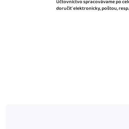
Účtovníctvo spracovávame po cele
nonstop prístup k vaši
doručiť elektronicky, poštou, resp
Prepojenie na ďalšie
Nechajte iDoklad praco
prepojeniu s e-shopom
ďalšími aplikáciami.