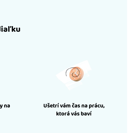
diaľku
y na
Ušetrí vám čas na prácu,
ktorá vás baví