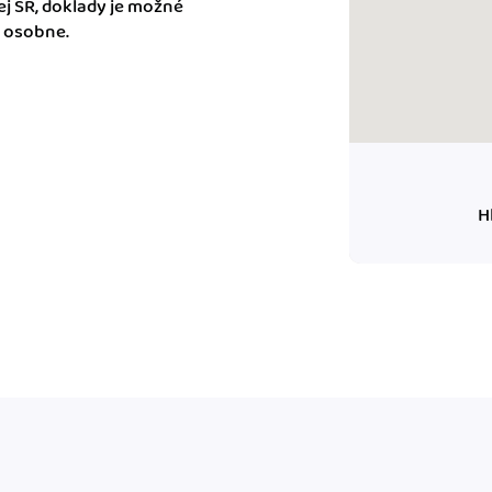
j SR, doklady je možné
m dokladom.
. osobne.
 systémy
vať za vás. Vďaka
, bankou, CRM a
H