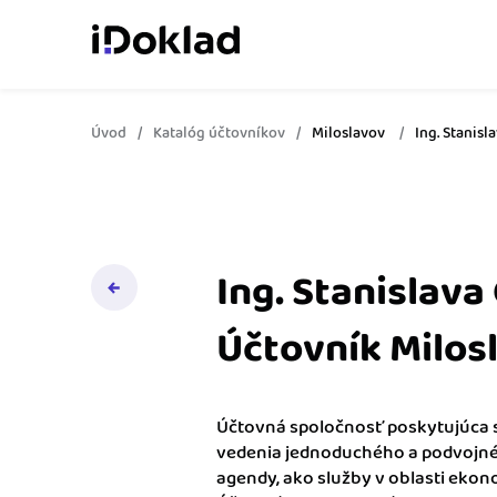
Úvod
Katalóg účtovníkov
Miloslavov
Ing. Stanis
Online fakturácia
Vytvárajte doklady jed
zaškolenia.
Správa kontaktov
Získajte kontrolu nad 
Ing. Stanislava
obchodnými kontaktmi.
Účtovník Milos
Sledovanie cashflow
Vymeňte počítanie za 
o výdavkoch a príjmoch
Účtovná spoločnosť poskytujúca 
vedenia jednoduchého a podvojné
Spolupráca s účtovn
agendy, ako služby v oblasti eko
Dajte účtovníkovi to, č