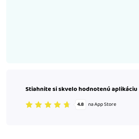
Stiahnite si skvelo hodnotenú aplikáciu
na App Store
4.8