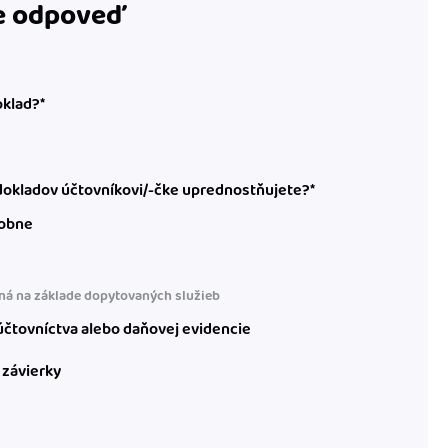
te odpoveď
oklad?*
okladov účtovníkovi/-čke uprednostňujete?*
obne
á na základe dopytovaných služieb
čtovníctva alebo daňovej evidencie
 závierky