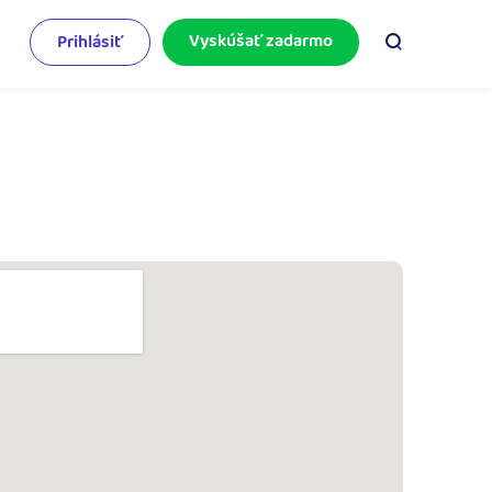
Vyskúšať zadarmo
Prihlásiť
odnikateľský servis
e mnoho
rinášame vám aktuality o podnikaní.
pýtajte sa nás
racujete v iDoklade a potrebujete poradiť?
 službami.