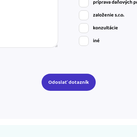
príprava daňových p
založenie s.r.o.
konzultácie
iné