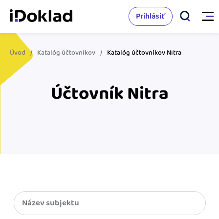
Prihlásiť
Úvod
Katalóg účtovníkov
Katalóg účtovníkov Nitra
Vlastnosti
Účtovník Nitra
Online fakturácia
Cenník
Správa kontaktov
Vzdelanie
Sledovanie cashflow
Nápoveda
Spolupráca s účtovníkom
Vyskúšať zadarmo
Ako začať s podnikaním
Prepojenie na ďalšie systémy
Ako sa vyznať vo fakturácii
Spriatelení účtovníci