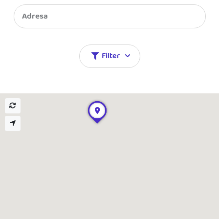
Blog
Katalóg doplnkov
Podnikateľský servis
Spýtajte sa nás
Filter