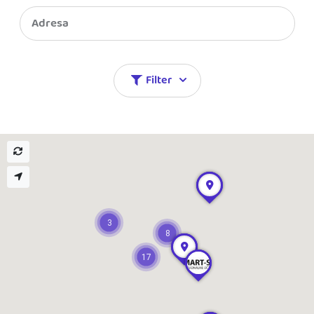
Blog
Katalóg doplnkov
Podnikateľský servis
Spýtajte sa nás
Filter
3
8
17