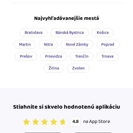
Najvyhľadávanejšie mestá
Bratislava
Bánská Bystrica
Košice
Martin
Nitra
Nové Zámky
Poprad
Prešov
Prievidza
Trenčín
Trnava
Žilina
Zvolen
Stiahnite si skvelo hodnotenú aplikáciu
na App Store
4.8