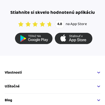
Stiahnite si skvelo hodnotenú aplikáciu
na App Store
4.8
Vlastnosti
Fakturačné vlastnosti
Online fakturácia
Užitočné
Správa kontaktov
Nápoveda
Sledovanie cashflow
Vývojárský web
Blog
Spolupráca s účtovníkom
Developer API