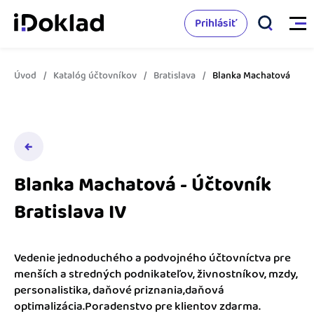
Prihlásiť
Úvod
Katalóg účtovníkov
Bratislava
Blanka Machatová
Vlastnosti
Online fakturácia
Cenník
Správa kontaktov
Blanka Machatová - Účtovník
Vzdelanie
Sledovanie cashflow
Bratislava IV
Nápoveda
Spolupráca s účtovníkom
Vyskúšať zadarmo
Ako začať s podnikaním
Vedenie jednoduchého a podvojného účtovníctva pre
Prepojenie na ďalšie systémy
menších a stredných podnikateľov, živnostníkov, mzdy,
Ako sa vyznať vo fakturácii
personalistika, daňové priznania,daňová
Spriatelení účtovníci
optimalizácia.Poradenstvo pre klientov zdarma.