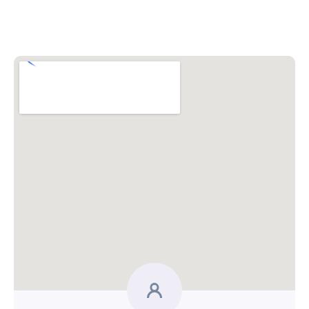
Blog
Katalóg doplnkov
Podnikateľský servis
Spýtajte sa nás