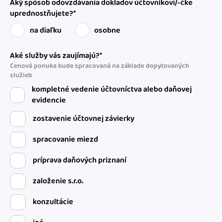
Aký spôsob odovzdávania dokladov účtovníkovi/-čke
uprednostňujete?*
na diaľku
osobne
Aké služby vás zaujímajú?*
Cenová ponuka bude spracovaná na základe dopytovaných
služieb
kompletné vedenie účtovníctva alebo daňovej
evidencie
zostavenie účtovnej závierky
spracovanie miezd
príprava daňových priznaní
založenie s.r.o.
konzultácie