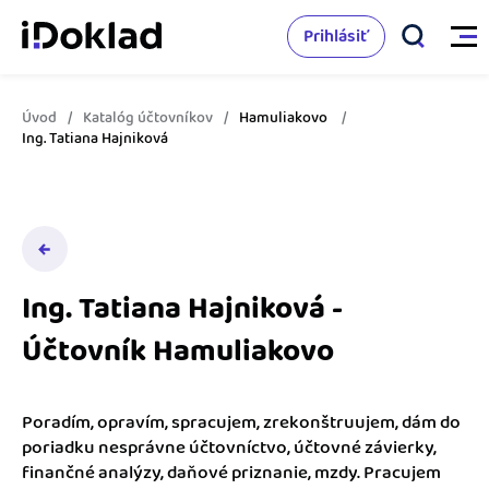
Prihlásiť
Úvod
Katalóg účtovníkov
Hamuliakovo
Vlastnosti
Ing. Tatiana Hajniková
Online fakturácia
Cenník
Správa kontaktov
Vzdelanie
Sledovanie cashflow
Ing. Tatiana Hajniková -
Nápoveda
Účtovník Hamuliakovo
Spolupráca s účtovníkom
Vyskúšať zadarmo
Ako začať s podnikaním
Prepojenie na ďalšie systémy
Poradím, opravím, spracujem, zrekonštruujem, dám do
Ako sa vyznať vo fakturácii
poriadku nesprávne účtovníctvo, účtovné závierky,
Spriatelení účtovníci
finančné analýzy, daňové priznanie, mzdy. Pracujem