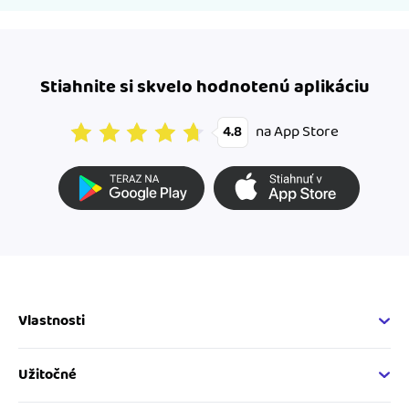
Stiahnite si skvelo hodnotenú aplikáciu
na App Store
4.8
Vlastnosti
Fakturačné vlastnosti
Online fakturácia
Užitočné
Správa kontaktov
Nápoveda