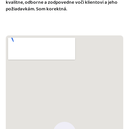
Blog
kvalitne, odborne a zodpovedne voči klientovi a jeho
Katalóg doplnkov
požiadavkám. Som korektná.
Podnikateľský servis
Spýtajte sa nás