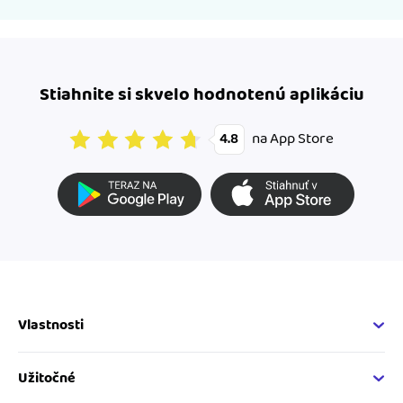
Stiahnite si skvelo hodnotenú aplikáciu
na App Store
4.8
Vlastnosti
Fakturačné vlastnosti
Online fakturácia
Užitočné
Správa kontaktov
Nápoveda