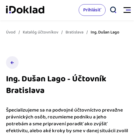
Prihlásiť
Úvod
Katalóg účtovníkov
Bratislava
Ing. Dušan Lago
Vlastnosti
Online fakturácia
Cenník
Správa kontaktov
Ing. Dušan Lago - Účtovník
Vzdelanie
Sledovanie cashflow
Bratislava
Nápoveda
Spolupráca s účtovníkom
Vyskúšať zadarmo
Ako začať s podnikaním
Špecializujeme sa na podvojné účtovníctvo prevažne
Prepojenie na ďalšie systémy
právnických osôb, rozumieme podniku a jeho
Ako sa vyznať vo fakturácii
potrebám a sme pripravení poradiť ako zvýšiť
Spriatelení účtovníci
efektivitu, alebo aké kroky by sme v danej situácii zvolil