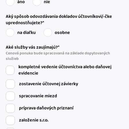
áno
nie
Aký spôsob odovzdávania dokladov účtovníkovi/-čke
uprednostňujete?*
na diaľku
osobne
Aké služby vás zaujímajú?*
Cenová ponuka bude spracovaná na základe dopytovaných
služieb
kompletné vedenie účtovníctva alebo daňovej
evidencie
zostavenie účtovnej závierky
spracovanie miezd
príprava daňových priznaní
založenie s.r.o.