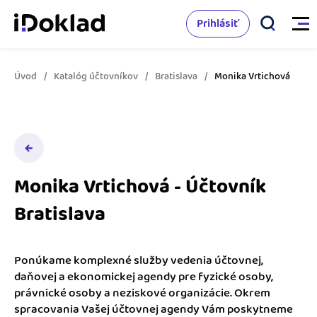
Prihlásiť
Úvod
Katalóg účtovníkov
Bratislava
Monika Vrtichová
Vlastnosti
Online fakturácia
Cenník
Správa kontaktov
Monika Vrtichová - Účtovník
Vzdelanie
Sledovanie cashflow
Bratislava
Nápoveda
Spolupráca s účtovníkom
Vyskúšať zadarmo
Ako začať s podnikaním
Ponúkame komplexné služby vedenia účtovnej,
Prepojenie na ďalšie systémy
daňovej a ekonomickej agendy pre fyzické osoby,
Ako sa vyznať vo fakturácii
právnické osoby a neziskové organizácie. Okrem
Spriatelení účtovníci
spracovania Vašej účtovnej agendy Vám poskytneme