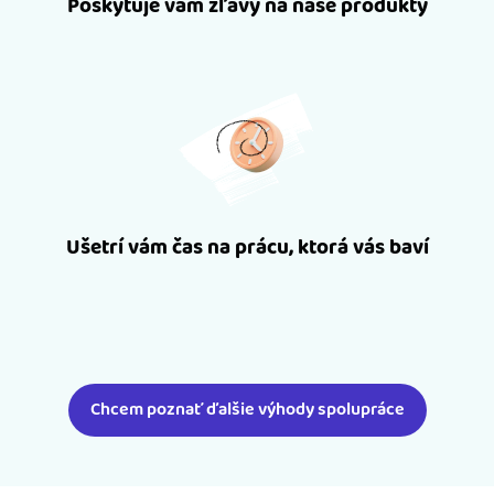
Poskytuje vám zľavy na naše produkty
Ušetrí vám čas na prácu, ktorá vás baví
Chcem poznať ďalšie výhody spolupráce