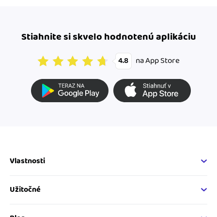
Stiahnite si skvelo hodnotenú aplikáciu
na App Store
4.8
Vlastnosti
Fakturačné vlastnosti
Online fakturácia
Užitočné
Správa kontaktov
Nápoveda
Sledovanie cashflow
Vývojárský web