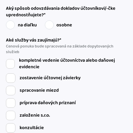
Aký spôsob odovzdávania dokladov účtovníkovi/-čke
uprednostňujete?*
na diaľku
osobne
Aké služby vás zaujímajú?*
Cenová ponuka bude spracovaná na základe dopytovaných
služieb
kompletné vedenie účtovníctva alebo daňovej
evidencie
zostavenie účtovnej závierky
spracovanie miezd
príprava daňových priznaní
založenie s.r.o.
konzultácie