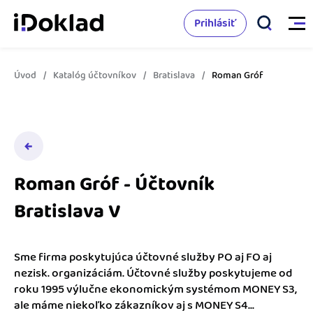
Prihlásiť
Úvod
Katalóg účtovníkov
Bratislava
Roman Gróf
Vlastnosti
Online fakturácia
Cenník
Správa kontaktov
Roman Gróf - Účtovník
Vzdelanie
Sledovanie cashflow
Bratislava V
Nápoveda
Spolupráca s účtovníkom
Vyskúšať zadarmo
Ako začať s podnikaním
Sme firma poskytujúca účtovné služby PO aj FO aj
Prepojenie na ďalšie systémy
nezisk. organizáciám. Účtovné služby poskytujeme od
Ako sa vyznať vo fakturácii
roku 1995 výlučne ekonomickým systémom MONEY S3,
Spriatelení účtovníci
ale máme niekoľko zákazníkov aj s MONEY S4...