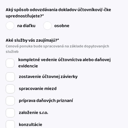
Aký spôsob odovzdávania dokladov účtovníkovi/-čke
uprednostňujete?*
na diaľku
osobne
Aké služby vás zaujímajú?*
Cenová ponuka bude spracovaná na základe dopytovaných
služieb
kompletné vedenie účtovníctva alebo daňovej
evidencie
zostavenie účtovnej závierky
spracovanie miezd
príprava daňových priznaní
založenie s.r.o.
konzultácie