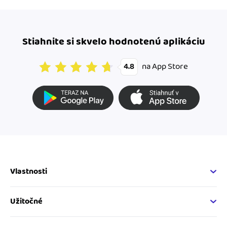
Stiahnite si skvelo hodnotenú aplikáciu
na App Store
4.8
Vlastnosti
Fakturačné vlastnosti
Online fakturácia
Užitočné
Správa kontaktov
Nápoveda
Sledovanie cashflow
Vývojárský web