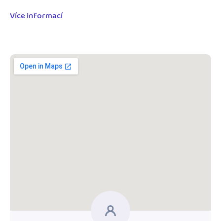
Blog
Katalóg doplnkov
Více informací
Podnikateľský servis
Spýtajte sa nás