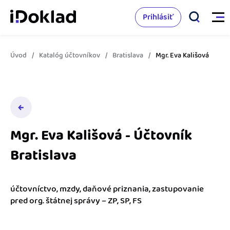
Prihlásiť
Úvod
Katalóg účtovníkov
Bratislava
Mgr. Eva Kališová
Vlastnosti
Online fakturácia
Cenník
Správa kontaktov
Mgr. Eva Kališová - Účtovník
Vzdelanie
Sledovanie cashflow
Bratislava
Nápoveda
Spolupráca s účtovníkom
Vyskúšať zadarmo
Ako začať s podnikaním
účtovníctvo, mzdy, daňové priznania, zastupovanie
Prepojenie na ďalšie systémy
pred org. štátnej správy – ZP, SP, FS
Ako sa vyznať vo fakturácii
Spriatelení účtovníci