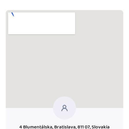
Blog
Katalóg doplnkov
Podnikateľský servis
Spýtajte sa nás
4 Blumentálska, Bratislava, 811 07, Slovakia