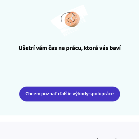
Ušetrí vám čas na prácu, ktorá vás baví
Chcem poznať ďalšie výhody spolupráce