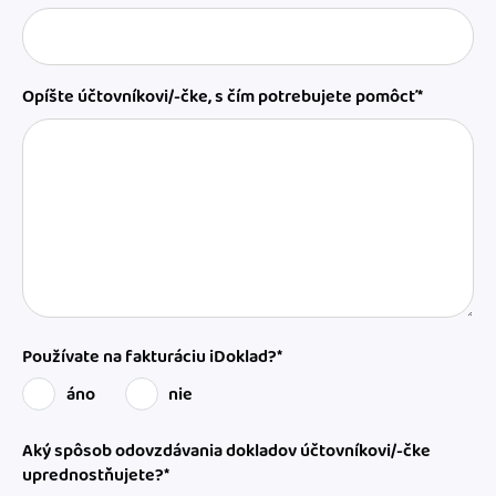
Opíšte účtovníkovi/-čke, s čím potrebujete pomôcť*
Používate na fakturáciu iDoklad?*
áno
nie
Aký spôsob odovzdávania dokladov účtovníkovi/-čke
uprednostňujete?*