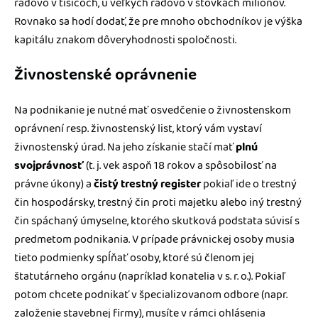
rádovo v tisícoch, u veľkých rádovo v stovkách miliónov.
Rovnako sa hodí dodať, že pre mnoho obchodníkov je výška
kapitálu znakom dôveryhodnosti spoločnosti.
Živnostenské oprávnenie
Na podnikanie je nutné mať osvedčenie o živnostenskom
oprávnení resp. živnostenský list, ktorý vám vystaví
živnostenský úrad. Na jeho získanie stačí mať
plnú
svojprávnosť
(t. j. vek aspoň 18 rokov a spôsobilosť na
právne úkony) a
čistý trestný register
pokiaľ ide o trestný
čin hospodársky, trestný čin proti majetku alebo iný trestný
čin spáchaný úmyselne, ktorého skutková podstata súvisí s
predmetom podnikania. V prípade právnickej osoby musia
tieto podmienky spĺňať osoby, ktoré sú členom jej
štatutárneho orgánu (napríklad konatelia v s. r. o.). Pokiaľ
potom chcete podnikať v špecializovanom odbore (napr.
založenie stavebnej firmy), musíte v rámci ohlásenia