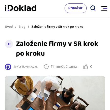
Prihlásiť
Úvod
Blog
Založenie firmy v SR krok po kroku
Vlastnosti
Založenie firmy v SR krok
Online fakturácia
Cenník
po kroku
Správa kontaktov
Vzdelanie
11 minút čítania
0
Sledovanie cashflow
Seyfor Slovensko, a.s.
Nápoveda
Spolupráca s účtovníkom
Vyskúšať zadarmo
Ako začať s podnikaním
Prepojenie na ďalšie systémy
Ako sa vyznať vo fakturácii
Spriatelení účtovníci