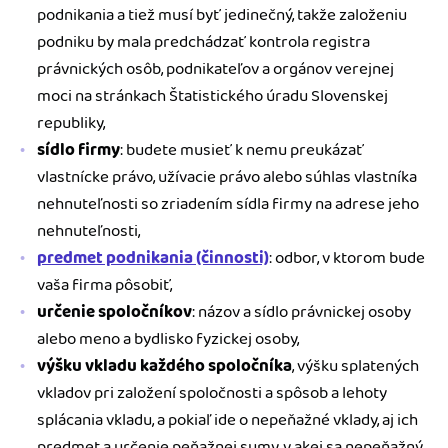
podnikania a tiež musí byť jedinečný, takže založeniu
podniku by mala predchádzať kontrola registra
právnických osôb, podnikateľov a orgánov verejnej
moci na stránkach Štatistického úradu Slovenskej
republiky,
sídlo firmy
: budete musieť k nemu preukázať
vlastnícke právo, užívacie právo alebo súhlas vlastníka
nehnuteľnosti so zriadením sídla firmy na adrese jeho
nehnuteľnosti,
predmet podnikania (činnosti)
: odbor, v ktorom bude
vaša firma pôsobiť,
určenie spoločníkov
: názov a sídlo právnickej osoby
alebo meno a bydlisko fyzickej osoby,
výšku vkladu každého spoločníka
, výšku splatených
vkladov pri založení spoločnosti a spôsob a lehoty
splácania vkladu, a pokiaľ ide o nepeňažné vklady, aj ich
predmet a určenie peňažnej sumy, v akej sa nepeňažný