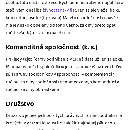
osoba. Táto cesta je zo všetkých administratívne najľahšia a
stačí vám k nej iba
živnostenský list
. Ten sa ale viaže iba ku
konkrétnej osobe (t. j. k vám). Majetok spoločnosti navyše
nie je nijako oddelený od toho vášho, za dlhy preto opäť
ručíte všetkým svojim majetkom.
Komanditná spoločnosť (k. s.)
Príklady tejto formy podnikania v SR nájdete už len zriedka.
Minimálny počet spoločníkov je tu stanovený na dvoch. Dva
sú aj druhy spoločníkov v spoločnosti – komplementár
ručiaci za dlhy spoločnosti neobmedzene, a komanditista
ručiaci za dlhy obmedzene.
Družstvo
Družstvo je tiež jednou z tých právnych foriem podnikania,
ktorých je v SR málo. Musí ho založiť najmenej päť osôb