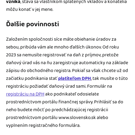
vzniká
, stáva sa vlastníkom splatených vkladov a konatelia
môžu konať v jej mene.
Ďalšie povinnosti
Založením spoločnosti síce máte obiehanie úradov za
sebou, pribúda vám ale mnoho ďalších úkonov. Od roku
2023 sa nemusíte registrovať na daň z príjmov, pretože
daňový úrad vás na ňu zaregistruje automaticky na základe
zápisu do obchodného registra. Pokiaľ sa však chcete už od
začiatku podnikania stať
platiteľom DPH
, tak musíte o túto
registráciu požiadať daňový úrad sami. Formulár na
registráciu na DPH
ako podnikateľ odosielate
prostredníctvom portálu finančnej správy. Prihlásiť sa do
neho budete môcť po predchádzajúcej registrácii
prostredníctvom portálu www.slovensko.sk alebo
vyplnením registračného formulára.