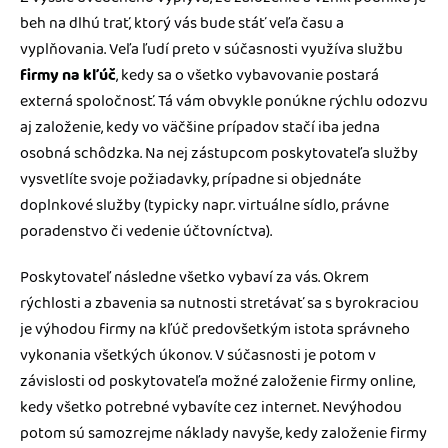
beh na dlhú trať, ktorý vás bude stáť veľa času a
vyplňovania. Veľa ľudí preto v súčasnosti využíva službu
firmy na kľúč
, kedy sa o všetko vybavovanie postará
externá spoločnosť. Tá vám obvykle ponúkne rýchlu odozvu
aj založenie, kedy vo väčšine prípadov stačí iba jedna
osobná schôdzka. Na nej zástupcom poskytovateľa služby
vysvetlíte svoje požiadavky, prípadne si objednáte
doplnkové služby (typicky napr. virtuálne sídlo, právne
poradenstvo či vedenie účtovníctva).
Poskytovateľ následne všetko vybaví za vás. Okrem
rýchlosti a zbavenia sa nutnosti stretávať sa s byrokraciou
je výhodou firmy na kľúč predovšetkým istota správneho
vykonania všetkých úkonov. V súčasnosti je potom v
závislosti od poskytovateľa možné založenie firmy online,
kedy všetko potrebné vybavíte cez internet. Nevýhodou
potom sú samozrejme náklady navyše, kedy založenie firmy