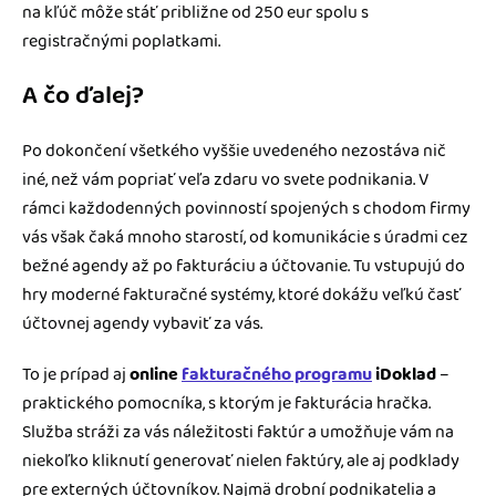
na kľúč môže stáť približne od 250 eur spolu s
registračnými poplatkami.
A čo ďalej?
Po dokončení všetkého vyššie uvedeného nezostáva nič
iné, než vám popriať veľa zdaru vo svete podnikania. V
rámci každodenných povinností spojených s chodom firmy
vás však čaká mnoho starostí, od komunikácie s úradmi cez
bežné agendy až po fakturáciu a účtovanie. Tu vstupujú do
hry moderné fakturačné systémy, ktoré dokážu veľkú časť
účtovnej agendy vybaviť za vás.
To je prípad aj
online
fakturačného programu
iDoklad
–
praktického pomocníka, s ktorým je fakturácia hračka.
Služba stráži za vás náležitosti faktúr a umožňuje vám na
niekoľko kliknutí generovať nielen faktúry, ale aj podklady
pre externých účtovníkov. Najmä drobní podnikatelia a