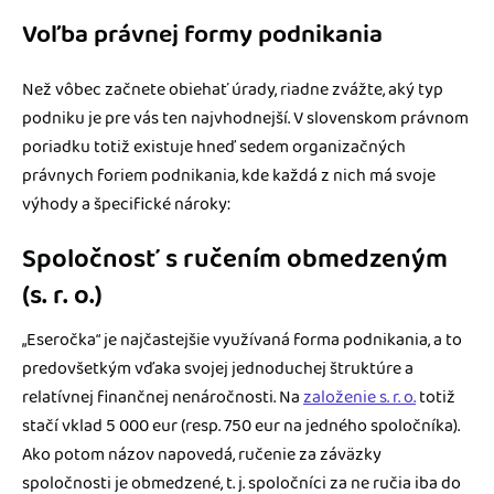
Voľba právnej formy podnikania
Než vôbec začnete obiehať úrady, riadne zvážte, aký typ
podniku je pre vás ten najvhodnejší. V slovenskom právnom
poriadku totiž existuje hneď sedem organizačných
právnych foriem podnikania, kde každá z nich má svoje
výhody a špecifické nároky:
Spoločnosť s ručením obmedzeným
(s. r. o.)
„Eseročka“ je najčastejšie využívaná forma podnikania, a to
predovšetkým vďaka svojej jednoduchej štruktúre a
relatívnej finančnej nenáročnosti. Na
založenie s. r. o.
totiž
stačí vklad 5 000 eur (resp. 750 eur na jedného spoločníka).
Ako potom názov napovedá, ručenie za záväzky
spoločnosti je obmedzené, t. j. spoločníci za ne ručia iba do