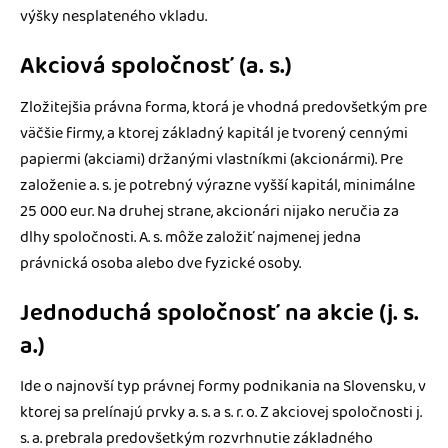
výšky nesplateného vkladu.
Akciová spoločnosť (a. s.)
Zložitejšia právna forma, ktorá je vhodná predovšetkým pre
väčšie firmy, a ktorej základný kapitál je tvorený cennými
papiermi (akciami) držanými vlastníkmi (akcionármi). Pre
založenie a. s. je potrebný výrazne vyšší kapitál, minimálne
25 000 eur. Na druhej strane, akcionári nijako neručia za
dlhy spoločnosti. A. s. môže založiť najmenej jedna
právnická osoba alebo dve fyzické osoby.
Jednoduchá spoločnosť na akcie (j. s.
a.)
Ide o najnovší typ právnej formy podnikania na Slovensku, v
ktorej sa prelínajú prvky a. s. a s. r. o. Z akciovej spoločnosti j.
s. a. prebrala predovšetkým rozvrhnutie základného