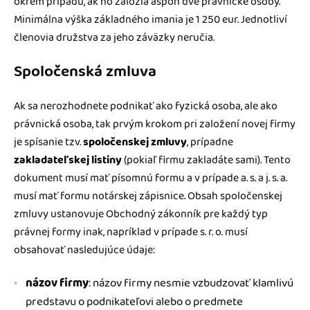
okrem prípadu, ak ho založia aspoň dve právnické osoby.
Minimálna výška základného imania je 1 250 eur. Jednotliví
členovia družstva za jeho záväzky neručia.
Spoločenská zmluva
Ak sa nerozhodnete podnikať ako fyzická osoba, ale ako
právnická osoba, tak prvým krokom pri založení novej firmy
je spísanie tzv.
spoločenskej zmluvy
, prípadne
zakladateľskej listiny
(pokiaľ firmu zakladáte sami). Tento
dokument musí mať písomnú formu a v prípade a. s. a j. s. a.
musí mať formu notárskej zápisnice. Obsah spoločenskej
zmluvy ustanovuje Obchodný zákonník pre každý typ
právnej formy inak, napríklad v prípade s. r. o. musí
obsahovať nasledujúce údaje:
názov firmy
: názov firmy nesmie vzbudzovať klamlivú
predstavu o podnikateľovi alebo o predmete