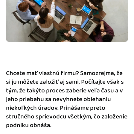
Blog
Katalóg doplnkov
Podnikateľský servis
Spýtajte sa nás
Chcete mať vlastnú firmu? Samozrejme, že
si ju môžete založiť aj sami. Počítajte však s
tým, že takýto proces zaberie veľa času a v
jeho priebehu sa nevyhnete obiehaniu
niekoľkých úradov. Prinášame preto
stručného sprievodcu všetkým, čo založenie
podniku obnáša.