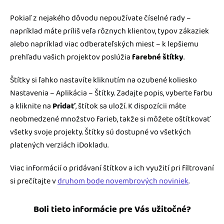
Pokiaľ z nejakého dôvodu nepoužívate číselné rady –
napríklad máte príliš veľa rôznych klientov, typov zákaziek
alebo napríklad viac odberateľských miest – k lepšiemu
prehľadu vašich projektov poslúžia
farebné štítky
.
Štítky si ľahko nastavíte kliknutím na ozubené koliesko
Nastavenia – Aplikácia – Štítky. Zadajte popis, vyberte farbu
a kliknite na
Pridať
, štítok sa uloží. K dispozícii máte
neobmedzené množstvo farieb, takže si môžete oštítkovať
všetky svoje projekty. Štítky sú dostupné vo všetkých
platených verziách iDokladu.
Viac informácií o pridávaní štítkov a ich využití pri filtrovaní
si prečítajte v
druhom bode novembrových noviniek
.
Boli tieto informácie pre Vás užitočné?