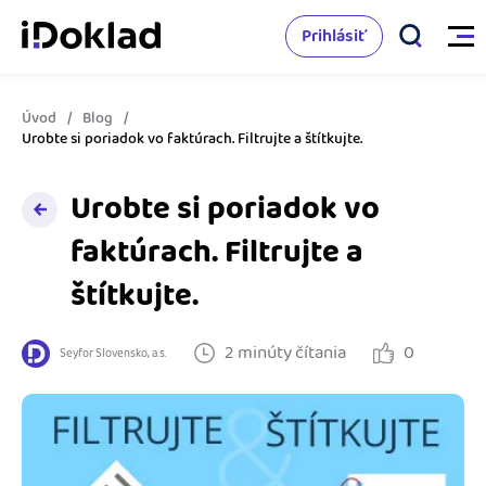
Prihlásiť
Úvod
Blog
Vlastnosti
Urobte si poriadok vo faktúrach. Filtrujte a štítkujte.
Online fakturácia
Urobte si poriadok vo
Cenník
faktúrach. Filtrujte a
Správa kontaktov
Vzdelanie
štítkujte.
Sledovanie cashflow
Nápoveda
Spolupráca s účtovníkom
2 minúty čítania
0
Seyfor Slovensko, a.s.
Vyskúšať zadarmo
Ako začať s podnikaním
Prepojenie na ďalšie systémy
Ako sa vyznať vo fakturácii
Spriatelení účtovníci