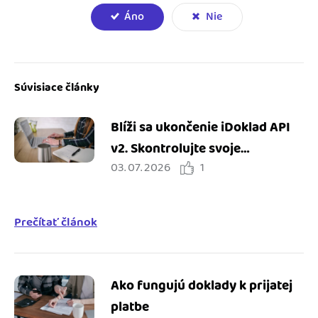
Áno
Nie
Súvisiace články
Blíži sa ukončenie iDoklad API
v2. Skontrolujte svoje
03. 07. 2026
1
integrácie
Prečítať článok
Ako fungujú doklady k prijatej
platbe