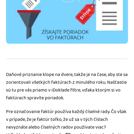
Blog
Katalóg doplnkov
Podnikateľský servis
Spýtajte sa nás
Daňové priznanie klope na dvere, takže je na čase, aby ste sa
zorientovali všetkých faktúrach z minulého roku. Našťastie
sú tu pre vás priamo v iDoklade filtre, vďaka ktorým si vo
faktúrach spravíte poriadok.
Pre označovanie faktúr používa každý číselné rady. Čo však
v prípade, že je faktúr toľko, že už sa v tých číslach
nevyznáte alebo číselných radov používate viac?