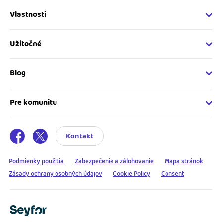
Vlastnosti
Fakturačné vlastnosti
Online fakturácia
Užitočné
Správa kontaktov
Nápoveda
Sledovanie cashflow
Vývojárský web
Blog
Spolupráca s účtovníkom
Developer API
Novinky v iDoklade
Napojenie na iDoklad
Katalóg rozšírení
Podnikateľský servis
Pre komunitu
Ako začať s fakturáciou
Tipy a rady pre používateľov
Spriaznení účtovníci
Príbehy podnikateľov
Registrácia účtovníka
Kontakt
Skúsenosti freelancerov
Podmienky použitia
Zabezpečenie a zálohovanie
Mapa stránok
Zásady ochrany osobných údajov
Cookie Policy
Consent