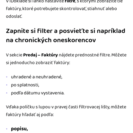
V iDoklade si ľahko nastavíte
filtre
, s ktorými zobrazíte tie
faktúry, ktoré potrebujete skontrolovať, stiahnuť alebo
odoslať.
Zapnite si filter a posvieťte si napríklad
na chronických oneskorencov
V sekcie
Predaj – Faktúry
nájdete prednostné filtre. Môžete
si jednoducho zobraziť faktúry:
uhradené a neuhradené,
po splatnosti,
podľa dátumu vystavenia.
Vďaka políčku s lupou v pravej časti filtrovacej lišty, môžete
faktúry hľadať aj podľa:
popisu,