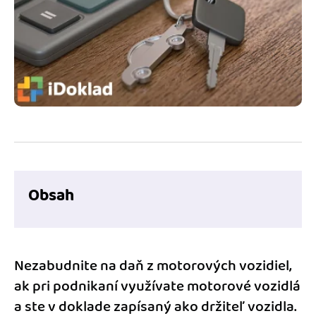
Blog
Katalóg doplnkov
Podnikateľský servis
Spýtajte sa nás
Obsah
Nezabudnite na daň z motorových vozidiel,
ak pri podnikaní využívate motorové vozidlá
a ste v doklade zapísaný ako držiteľ vozidla.