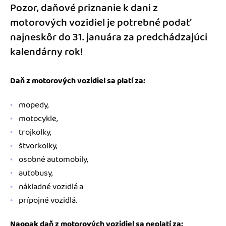
Pozor, daňové priznanie k dani z
motorových vozidiel je potrebné podať
najneskôr do 31. januára za predchádzajúci
kalendárny rok!
Daň z motorových vozidiel sa
platí
za:
mopedy,
motocykle,
trojkolky,
štvorkolky,
osobné automobily,
autobusy,
nákladné vozidlá a
prípojné vozidlá.
Naopak daň z motorových vozidiel sa
neplatí
za: