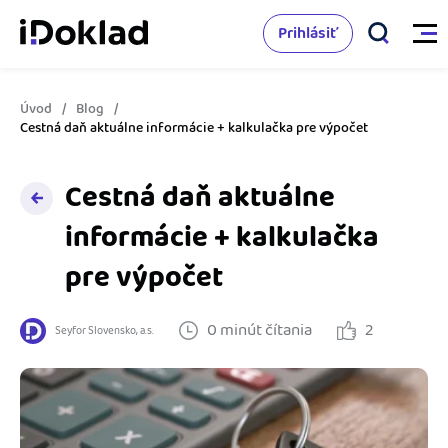
Prihlásiť
Úvod
Blog
Vlastnosti
Cestná daň aktuálne informácie + kalkulačka pre výpočet
Online fakturácia
Cestná daň aktuálne
Cenník
Správa kontaktov
informácie + kalkulačka
Vzdelanie
pre výpočet
Sledovanie cashflow
Nápoveda
Spolupráca s účtovníkom
0 minút čítania
2
Seyfor Slovensko, a.s.
Vyskúšať zadarmo
Ako začať s podnikaním
Prepojenie na ďalšie systémy
Ako sa vyznať vo fakturácii
Spriatelení účtovníci