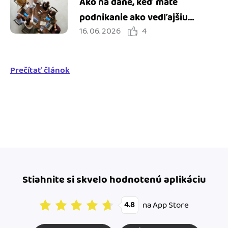
Ako na dane, keď máte
podnikanie ako vedľajšiu
16. 06. 2026
4
činnosť
Prečítať článok
Stiahnite si skvelo hodnotenú aplikáciu
na App Store
4.8