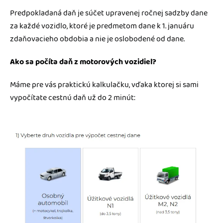
Predpokladaná daň je súčet upravenej ročnej sadzby dane
za každé vozidlo, ktoré je predmetom dane k 1. januáru
zdaňovacieho obdobia a nie je oslobodené od dane.
Ako sa počíta daň z motorových vozidiel?
Máme pre vás praktickú kalkulačku, vďaka ktorej si sami
vypočítate cestnú daň už do 2 minút: