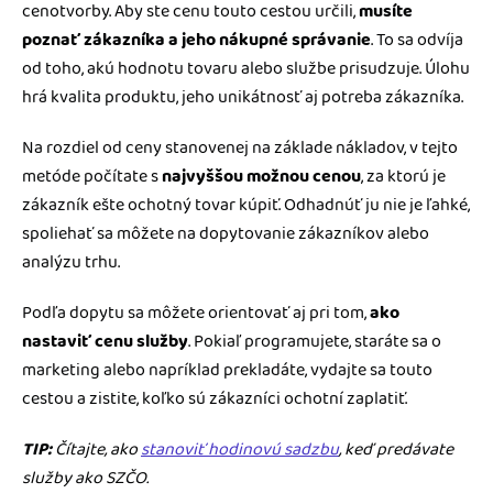
cenotvorby. Aby ste cenu touto cestou určili,
musíte
poznať zákazníka a jeho nákupné správanie
. To sa odvíja
od toho, akú hodnotu tovaru alebo službe prisudzuje. Úlohu
hrá kvalita produktu, jeho unikátnosť aj potreba zákazníka.
Na rozdiel od ceny stanovenej na základe nákladov, v tejto
metóde počítate s
najvyššou možnou cenou
, za ktorú je
zákazník ešte ochotný tovar kúpiť. Odhadnúť ju nie je ľahké,
spoliehať sa môžete na dopytovanie zákazníkov alebo
analýzu trhu.
Podľa dopytu sa môžete orientovať aj pri tom,
ako
nastaviť cenu služby
. Pokiaľ programujete, staráte sa o
marketing alebo napríklad prekladáte, vydajte sa touto
cestou a zistite, koľko sú zákazníci ochotní zaplatiť.
TIP:
Čítajte, ako
stanoviť hodinovú sadzbu
, keď predávate
služby ako SZČO.