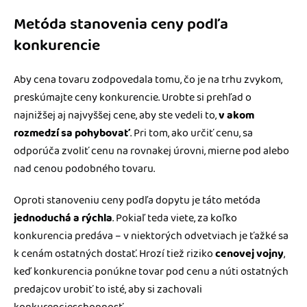
Metóda stanovenia ceny podľa
konkurencie
Aby cena tovaru zodpovedala tomu, čo je na trhu zvykom,
preskúmajte ceny konkurencie. Urobte si prehľad o
najnižšej aj najvyššej cene, aby ste vedeli to,
v akom
rozmedzí sa pohybovať
. Pri tom, ako určiť cenu, sa
odporúča zvoliť cenu na rovnakej úrovni, mierne pod alebo
nad cenou podobného tovaru.
Oproti stanoveniu ceny podľa dopytu je táto metóda
jednoduchá a rýchla
. Pokiaľ teda viete, za koľko
konkurencia predáva – v niektorých odvetviach je ťažké sa
k cenám ostatných dostať. Hrozí tiež riziko
cenovej vojny
,
keď konkurencia ponúkne tovar pod cenu a núti ostatných
predajcov urobiť to isté, aby si zachovali