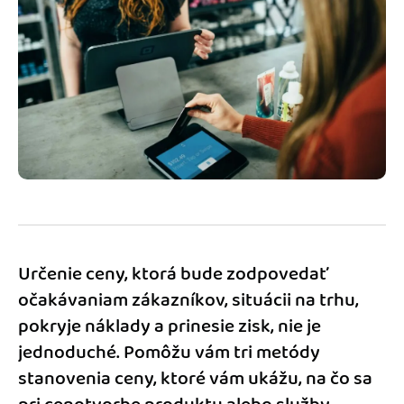
Blog
Katalóg doplnkov
Podnikateľský servis
Spýtajte sa nás
Určenie ceny, ktorá bude zodpovedať
očakávaniam zákazníkov, situácii na trhu,
pokryje náklady a prinesie zisk, nie je
jednoduché. Pomôžu vám tri metódy
stanovenia ceny, ktoré vám ukážu, na čo sa