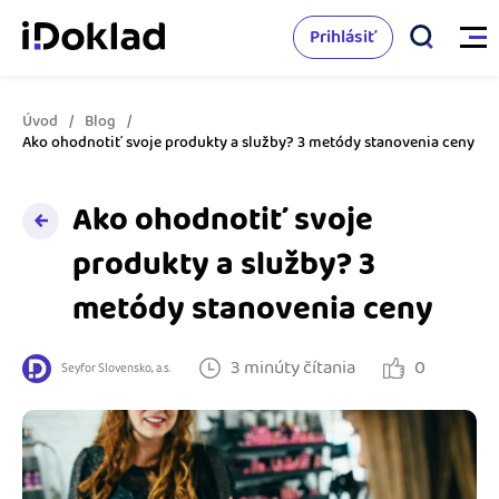
Prihlásiť
Úvod
Blog
Vlastnosti
Ako ohodnotiť svoje produkty a služby? 3 metódy stanovenia ceny
Online fakturácia
Ako ohodnotiť svoje
Cenník
Správa kontaktov
produkty a služby? 3
Vzdelanie
metódy stanovenia ceny
Sledovanie cashflow
Nápoveda
Spolupráca s účtovníkom
3 minúty čítania
0
Seyfor Slovensko, a.s.
Vyskúšať zadarmo
Ako začať s podnikaním
Prepojenie na ďalšie systémy
Ako sa vyznať vo fakturácii
Spriatelení účtovníci