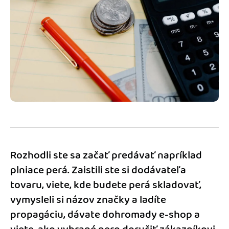
Blog
Katalóg doplnkov
Podnikateľský servis
Spýtajte sa nás
Rozhodli ste sa začať predávať napríklad
plniace perá. Zaistili ste si dodávateľa
tovaru, viete, kde budete perá skladovať,
vymysleli si názov značky a ladíte
propagáciu, dávate dohromady e-shop a