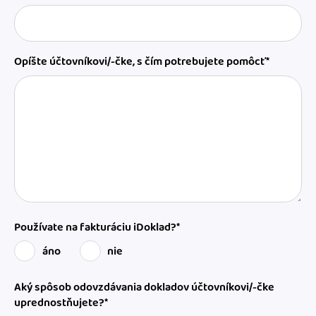
Opíšte účtovníkovi/-čke, s čím potrebujete pomôcť*
Používate na fakturáciu iDoklad?*
áno
nie
Aký spôsob odovzdávania dokladov účtovníkovi/-čke
uprednostňujete?*