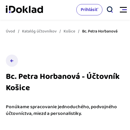
Prihlásiť
Úvod
Katalóg účtovníkov
Košice
Bc. Petra Horbanová
Vlastnosti
Online fakturácia
Cenník
Správa kontaktov
Bc. Petra Horbanová - Účtovník
Vzdelanie
Sledovanie cashflow
Košice
Nápoveda
Spolupráca s účtovníkom
Vyskúšať zadarmo
Ako začať s podnikaním
Ponúkame spracovanie jednoduchého, podvojného
Prepojenie na ďalšie systémy
účtovníctva, miezd a personalistiky.
Ako sa vyznať vo fakturácii
Spriatelení účtovníci