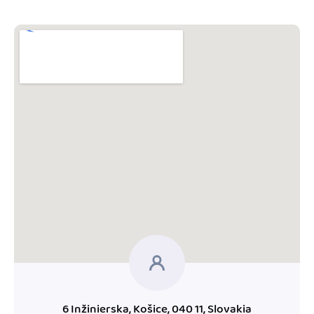
Blog
Katalóg doplnkov
Podnikateľský servis
Spýtajte sa nás
6 Inžinierska, Košice, 040 11, Slovakia