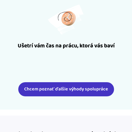
Ušetrí vám čas na prácu, ktorá vás baví
Chcem poznať ďalšie výhody spolupráce