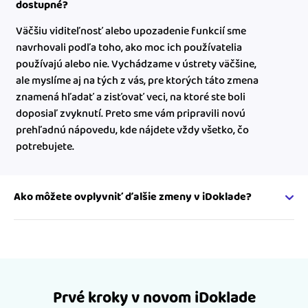
dostupné?
Väčšiu viditeľnosť alebo upozadenie funkcií sme
navrhovali podľa toho, ako moc ich používatelia
používajú alebo nie. Vychádzame v ústrety väčšine,
ale myslíme aj na tých z vás, pre ktorých táto zmena
znamená hľadať a zisťovať veci, na ktoré ste boli
doposiaľ zvyknutí. Preto sme vám pripravili novú
prehľadnú nápovedu, kde nájdete vždy všetko, čo
potrebujete.
Ako môžete ovplyvniť ďalšie zmeny v iDoklade?
Vaša spätná väzba a námety sú pre nás úplne zásadné –
chceme si byť istí, že sa vám s novým iDokladom pracuje
dobre. Spätnú väzbu si od všetkých používateľov zbierame
a podľa počtu jednotlivých podnetov zohľadňujeme v
úpravách nového iDokladu. Svoj podnet nám môžete
Prvé kroky v novom iDoklade
napísať priamo na e-mail
info@idoklad.sk
alebo cez odkaz,