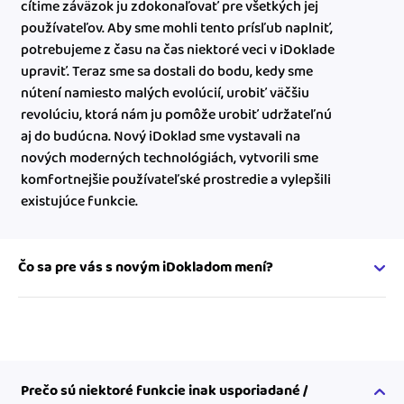
cítime záväzok ju zdokonaľovať pre všetkých jej
používateľov. Aby sme mohli tento prísľub naplniť,
potrebujeme z času na čas niektoré veci v iDoklade
upraviť. Teraz sme sa dostali do bodu, kedy sme
nútení namiesto malých evolúcií, urobiť väčšiu
revolúciu, ktorá nám ju pomôže urobiť udržateľnú
aj do budúcna. Nový iDoklad sme vystavali na
nových moderných technológiách, vytvorili sme
komfortnejšie používateľské prostredie a vylepšili
existujúce funkcie.
Čo sa pre vás s novým iDokladom mení?
Okrem nového prostredia sa pre vás nemení prakticky nič.
Funkcie, aj ich zaradenie do tarifov sa prakticky nezmenili.
Vaše dáta sú rovnaké v novom i starom iDoklade.
Prečo sú niektoré funkcie inak usporiadané /