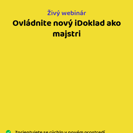
Živý webinár
Ovládnite nový iDoklad ako
majstri
Zorientujete se rýchlo v novém prostredí.