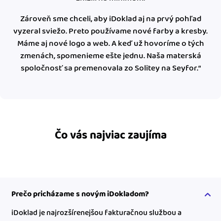
Zároveň sme chceli, aby iDoklad aj na prvý pohľad
vyzeral sviežo. Preto používame nové farby a kresby.
Máme aj nové logo a web. A keď už hovoríme o tých
zmenách, spomenieme ešte jednu. Naša materská
spoločnosť sa premenovala zo Solitey na Seyfor.“
Čo vás najviac zaujíma
Prečo pricházame s novým iDokladom?
iDoklad je najrozšírenejšou fakturačnou službou a