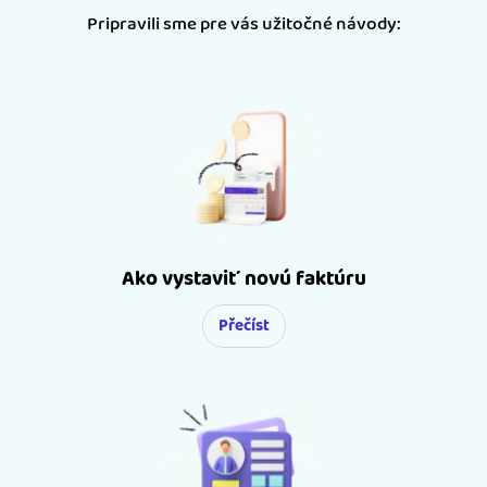
ktorý nájdete v pätke po prihlásení do aplikácie.
Pripravili sme pre vás užitočné návody:
Ako vystaviť novú faktúru
Přečíst