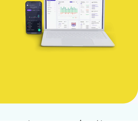
Pozrite sa, ako vyzerá nový iDoklad
Vo videu si prezriete nové prostredie,