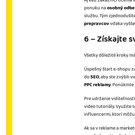
Aj keď zákazníci ocenia 
ponuku na
osobný odbe
službu. Tým zjednodušíte
prepravcov
vďaka vyššej 
6 – Získajte 
Všetky dôležité kroky má
Úspešný štart e-shopu 
do
SEO
, aby ste zvýšili
PPC reklamy
. Ponúknite
Pre udržanie viditeľnos
video tutoriály. Využite
influencermi, ktorí môžu
Ak sa v reklame a marke