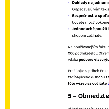
Doklady na jednom 
Odpadávajú vám tak s
Bezpečnosť a spoľa
budete môcť pokojne 
Jednoduché použiti
shopom začínate.
Najpoužívanejším faktur
000 podnikateľov. Okrem 
vďaka
podpore viacerý
Prečítajte si príbeh Eri
začínajúceho e-shopu za
túto výzvu sa dočítate
5 – Obmedzte