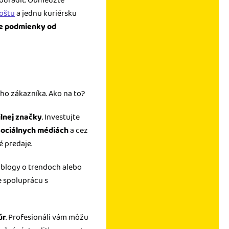
a odradiť. Obmedzte
oštu
a jednu kuriérsku
ie podmienky od
ho zákazníka. Ako na to?
ilnej značky
. Investujte
sociálnych médiách
a cez
é predaje.
, blogy o trendoch alebo
e spoluprácu s
úr
. Profesionáli vám môžu