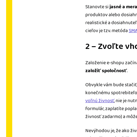
Stanovte si
jasné a mera
produktov alebo dosiahnu
realistické a dosiahnut
cieľov je tzv. metóda
SMA
2 – Zvoľte v
Založenie e-shopu začín
založiť spoločnosť
.
Obvykle vám bude stačiť,
konečnému spotrebiteľov
voľnú živnosť
, nie je nu
formulár, zaplatíte popl
živnosť zadarmo) a môžet
Nevýhodou je, že ako ži