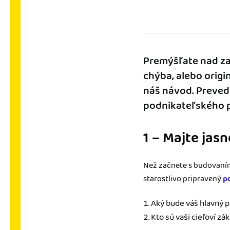
nonstop prístup k vaši
Prepojenie na ďalšie
Nechajte iDoklad praco
prepojeniu s e-shopom
Premýšľate nad za
ďalšími aplikáciami.
chýba, alebo origi
náš návod. Preved
podnikateľského p
1 – Majte jas
Než začnete s budovaním 
starostlivo pripravený
p
Aký bude váš hlavný p
Kto sú vaši cieľoví zá