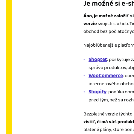
Je možné si e-s
Áno, je možné založiť 
verzie
svojich služieb. 
obchod bez počiatočnýc
Najobľúbenejšie platfor
Shoptet
: poskytuje 
správu produktov, ob
WooCommerce
: ope
internetového obchod
Shopify
: ponúka obm
pred tým, než sa rozh
Bezplatné verzie týchto
zistiť, či má váš produk
platené plány, ktoré pon