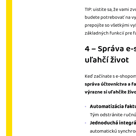
TIP: uistite sa, že vami
budete potrebovať na vy
prepojíte so všetkými v
základných funkcií pre f
4 – Správa e-
uľahčí život
Keď začínate s e-shopom
správa účtovníctva a f
výrazne si uľahčíte živ
Automatizácia faktu
Tým odstránite ručnú 
Jednoduchá integrá
automatickú synchron