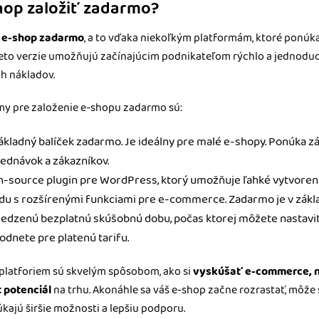
hop založiť zadarmo?
si e-shop zadarmo
, a to vďaka niekoľkým platformám, ktoré ponúk
Tieto verzie umožňujú začínajúcim podnikateľom rýchlo a jednoduc
h nákladov.
my pre založenie e-shopu zadarmo sú:
základný balíček zadarmo. Je ideálny pre malé e-shopy. Ponúka z
jednávok a zákazníkov.
n-source plugin pre WordPress, ktorý umožňuje ľahké vytvoren
u s rozšírenými funkciami pre e-commerce. Zadarmo je v základ
edzenú bezplatnú skúšobnú dobu, počas ktorej môžete nastaviť
odnete pre platenú tarifu.
 platforiem sú skvelým spôsobom, ako si
vyskúšať e-commerce, n
t potenciál
na trhu. Akonáhle sa váš e-shop začne rozrastať, môže 
úkajú širšie možnosti a lepšiu podporu.