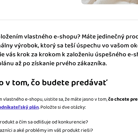
m dokladom.
 systémy
vať za vás. Vďaka
, bankou, CRM a
ložením vlastného e-shopu? Máte jedinečný prod
nálny výrobok, ktorý sa teší úspechu vo vašom okol
ie vás krok za krokom k založeniu úspešného e-s
lánu až po získanie prvého zákazníka.
no v tom, čo budete predávať
vlastného e-shopu, uistite sa, že máte jasno v tom,
čo chcete pr
odnikateľský plán
. Položte si dve otázky:
rodukt a čím sa odlišuje od konkurencie?
kazníci a aké problémy im váš produkt rieši?