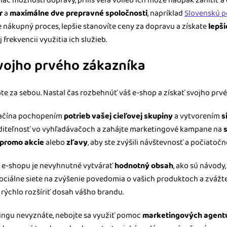
viac možností dopravy, príliš veľa volieb ich môže naopak zahltiť 
r
a
maximálne dve prepravné spoločnosti
, napríklad
Slovenskú p
 nákupný proces, lepšie stanovíte ceny za dopravu a získate
lepš
frekvencii využitia ich služieb.
svojho prvého zákazníka
te za sebou. Nastal čas rozbehnúť váš e-shop a získať svojho prvé
začína pochopením
potrieb vašej cieľovej skupiny
a vytvorením
s
 viditeľnosť vo vyhľadávačoch a zahájte marketingové kampane na
promo akcie
alebo
zľavy
, aby ste zvýšili návštevnosť a počiatočn
ti e-shopu je nevyhnutné vytvárať
hodnotný obsah
, ako sú návody
 sociálne siete na zvýšenie povedomia o vašich produktoch a zvážt
 rýchlo rozšíriť dosah vášho brandu.
tingu nevyznáte, nebojte sa využiť pomoc
marketingových agent