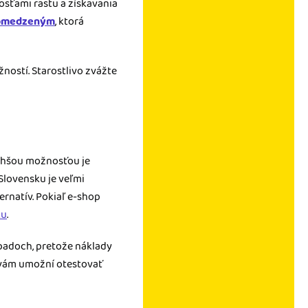
sťami rastu a získavania
 obmedzeným
, ktorá
žností. Starostlivo zvážte
uchšou možnosťou je
Slovensku je veľmi
ternatív. Pokiaľ e-shop
ku
.
padoch, pretože náklady
é vám umožní otestovať