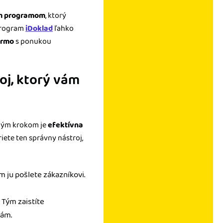
ým programom
, ktorý
 program
iDoklad
ľahko
armo
s ponukou
oj, ktorý vám
tným krokom je
efektívna
riete ten správny nástroj,
m ju pošlete zákazníkovi.
 Tým zaistíte
iám.