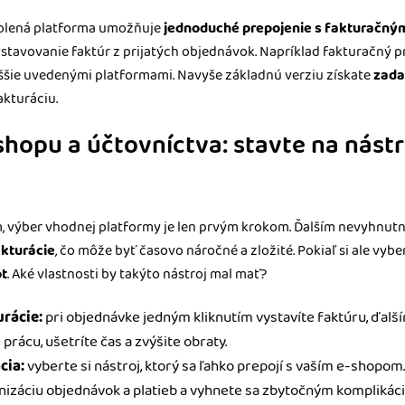
 zvolená platforma umožňuje
jednoduché prepojenie s fakturačn
stavovanie faktúr z prijatých objednávok. Napríklad fakturačný
yššie uvedenými platformami. Navyše základnú verziu získate
zad
akturáciu.
shopu a účtovníctva: stavte na nástr
, výber vhodnej platformy je len prvým krokom. Ďalším nevyhnu
akturácie
, čo môže byť časovo náročné a zložité. Pokiaľ si ale vybe
ot
. Aké vlastnosti by takýto nástroj mal mať?
rácie:
pri objednávke jedným kliknutím vystavíte faktúru, ďalší
prácu, ušetríte čas a zvýšite obraty.
cia:
vyberte si nástroj, ktorý sa ľahko prepojí s vaším e-shopom.
izáciu objednávok a platieb a vyhnete sa zbytočným komplikác