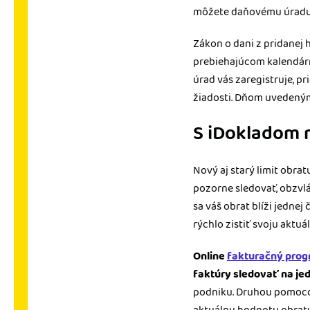
môžete daňovému úradu 
Zákon o dani z pridanej
prebiehajúcom kalendárn
úrad vás zaregistruje, p
žiadosti. Dňom uvedeným 
S iDokladom m
Nový aj starý limit obra
pozorne sledovať, obzvláš
sa váš obrat blíži jednej
rýchlo zistiť svoju akt
Online
fakturačný pro
faktúry sledovať na je
podniku. Druhou pomoco