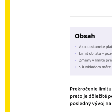
nonstop prístup k vaši
Prepojenie na ďalšie
Nechajte iDoklad praco
prepojeniu s e-shopom
ďalšími aplikáciami.
Obsah
Ako sa stanete pl
Limit obratu – poz
Zmeny v limite pre
S iDokladom máte o
Prekročenie limitu
preto je dôležité p
posledný vývoj na 