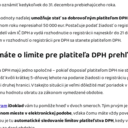
oznámiť kedykoľvek do 31. decembra prebiehajúceho roka.
 hodnoty naďalej
umožňuje stať sa dobrovoľným platiteľom DPH
om roku nepresiahol 50 000 eur. Postačuje podať žiadosť o regis
ridelí vám IČ DPH a vydá rozhodnutie o registrácii najneskôr do 21
v rozhodnutí o registrácii pre DPH sa stanete platiteľom DPH.
áte o limite pre platiteľa DPH preh
tu DPH majú jedno spoločné – pokiaľ doposiaľ platiteľom DPH nie ste
ť kvôli krátkej 5-dňovej lehote na podanie žiadosti o registráciu p
 či druhej hranici. V takejto situácii je veľmi dôležité mať poriadok
uálnu hodnotu obratu za zákonom vymedzené obdobie.
gram
iDoklad
vám tu pomôže hneď v dvoch smeroch. Tým prvým j
dnom mieste v elektronickej podobe
, vďaka čomu máte vždy pove
u je tu
automatické sledovanie limitov platiteľstva DPH
, kedy 