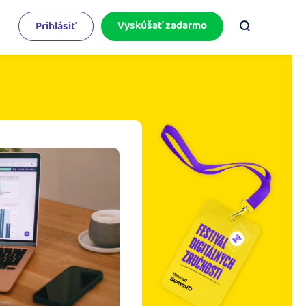
Vyskúšať zadarmo
Prihlásiť
odnikateľský servis
e mnoho
rinášame vám aktuality o podnikaní.
pýtajte sa nás
racujete v iDoklade a potrebujete poradiť?
 službami.