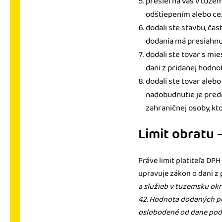
prešiel na vás v tuze
odštiepením alebo ce
dodali ste stavbu, čas
dodania má presiahnu
dodali ste tovar s mi
dani z pridanej hodnot
dodali ste tovar alebo
nadobudnutie je pre
zahraničnej osoby, kt
Limit obratu 
Práve limit platiteľa DPH
upravuje zákon o dani z
a služieb v tuzemsku okr
42. Hodnota dodaných poi
oslobodené od dane podľa