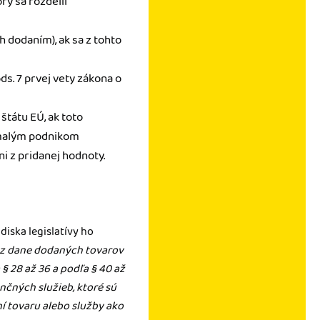
ý sa rozdelil
h dodaním), ak sa z tohto
ds. 7 prvej vety zákona o
štátu EÚ, ak toto
 malým podnikom
i z pridanej hodnoty.
diska legislatívy ho
z dane dodaných tovarov
§ 28 až 36 a podľa § 40 až
nčných služieb, ktoré sú
í tovaru alebo služby ako