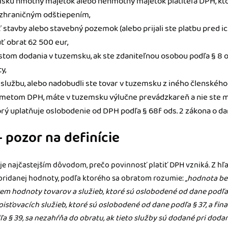
msku hmotný majetok alebo nehmotný majetok platiteľa DPH, ktor
zhraničným odštiepením,
ť stavby alebo stavebný pozemok (alebo prijali ste platbu pred ic
ť obrat 62 500 eur,
estom dodania v tuzemsku, ak ste zdaniteľnou osobou podľa § 8 o
y,
 službu, alebo nadobudli ste tovar v tuzemsku z iného členského 
dmetom DPH, máte v tuzemsku výlučne prevádzkareň a nie ste
orý uplatňuje oslobodenie od DPH podľa § 68f ods. 2 zákona o dan
– pozor na definície
 je najčastejším dôvodom, prečo povinnosť platiť DPH vzniká. Z hľa
 pridanej hodnoty, podľa ktorého sa obratom rozumie:
„hodnota be
em hodnoty tovarov a služieb, ktoré sú oslobodené od dane podľa 
sťovacích služieb, ktoré sú oslobodené od dane podľa § 37, a fina
 § 39, sa nezahŕňa do obratu, ak tieto služby sú dodané pri dodan