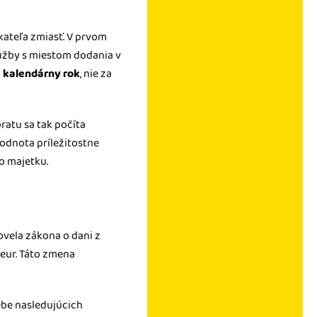
kateľa zmiasť. V prvom
lužby s miestom dodania v
a
kalendárny rok
, nie za
ratu sa tak počíta
odnota príležitostne
 majetku.
Novela zákona o dani z
 eur. Táto zmena
sebe nasledujúcich