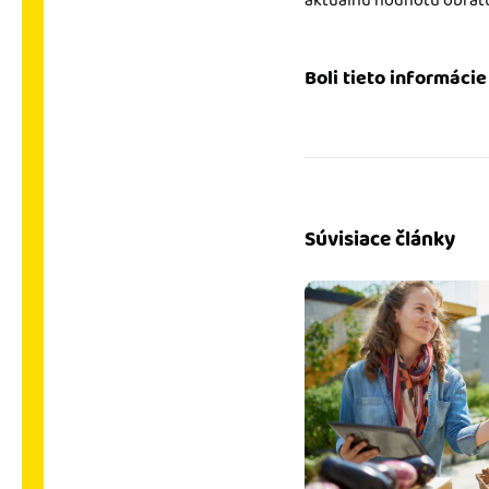
aktuálnu hodnotu obratu
Boli tieto informáci
Súvisiace články