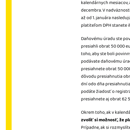
kalendárnych mesiacov, 
decembra. V nadväznosti 
až od 1. januára nasledu
platiteľom DPH stanete i
Daňovému úradu ste po
presiahli obrat 50 000 e
toho, aby ste boli povin
podávate daňovému úradu
presiahnete obrat 50 000
dôvodu presiahnutia obra
dní odo dňa presiahnutia
podáte žiadosť o registr
presiahnete aj obrat 62
Okrem toho, ak v kalendá
zvoliť si možnosť, že p
Prípadne, ak si rozmyslít