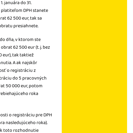
1. januára do 31.
a platiteľom DPH stanete
at 62 500 eur, tak sa
obratu presiahnete.
do dňa, v ktorom ste
rat 62 500 eur (t. j. bez
eur), tak taktiež
utia. A ak najskôr
sť o registráciu z
stráciu do 5 pracovných
rat 50 000 eur, potom
prebiehajúceho roka
sti o registráciu pre DPH
ára nasledujúceho roka).
tak toto rozhodnutie