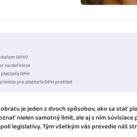
m dokladom.
 systémy
vať za vás. Vďaka
, bankou, CRM a
atiteľom DPH?
or na definície
 platiteľa DPH
 limite pre platiteľa DPH prehľad
 obratu je jeden z dvoch spôsobov, ako sa stať pl
oznať nielen samotný limit, ale aj s ním súvisiace 
poli legislatívy. Tým všetkým vás prevedie náš st