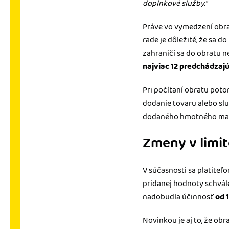
doplnkové služby.“
Práve vo vymedzení obra
rade je dôležité, že sa 
zahraničí sa do obratu ne
najviac 12 predchádzaj
Pri počítaní obratu pot
dodanie tovaru alebo sl
dodaného hmotného maje
Zmeny v limit
V súčasnosti sa platite
pridanej hodnoty schvále
nadobudla účinnosť
od 
Novinkou je aj to, že ob