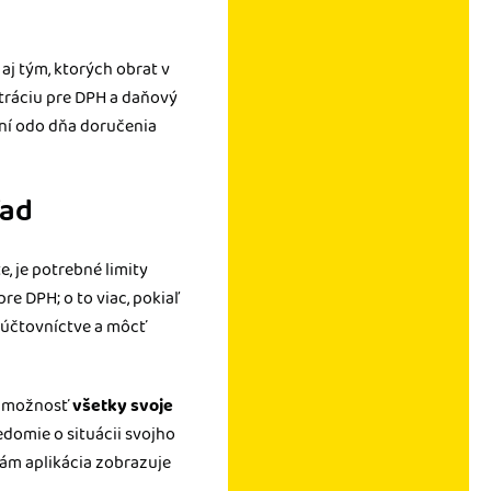
aj tým, ktorých obrat v
tráciu pre DPH a daňový
 dní odo dňa doručenia
ľad
, je potrebné limity
re DPH; o to viac, pokiaľ
 v účtovníctve a môcť
e možnosť
všetky svoje
domie o situácii svojho
vám aplikácia zobrazuje