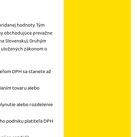
pridanej hodnoty. Tým
irmy obchodujúce prevažne
 na Slovensku). Druhým
ok uložených zákonom o
iteľom DPH sa stanete až
daním tovaru alebo
splynutie alebo rozdelenie
o podniku platiteľa DPH