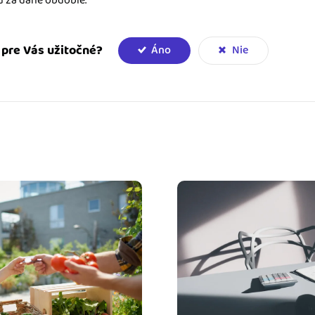
 za dané obdobie.
e pre Vás užitočné?
Áno
Nie