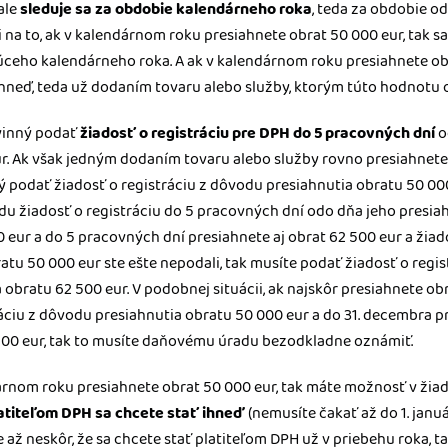
ale
sleduje sa za obdobie kalendárneho roka
, teda za obdobie od 
na to, ak v kalendárnom roku presiahnete obrat 50 000 eur, tak s
júceho kalendárneho roka. A ak v kalendárnom roku presiahnete obr
hneď, teda už dodaním tovaru alebo služby, ktorým túto hodnotu 
vinný podať
žiadosť o registráciu pre DPH do 5 pracovných dní
o
ur. Ak však jedným dodaním tovaru alebo služby rovno presiahnete ob
ný podať žiadosť o registráciu z dôvodu presiahnutia obratu 50 000 
 žiadosť o registráciu do 5 pracovných dní odo dňa jeho presiahn
 eur a do 5 pracovných dní presiahnete aj obrat 62 500 eur a žiado
tu 50 000 eur ste ešte nepodali, tak musíte podať žiadosť o regi
 obratu 62 500 eur. V podobnej situácii, ak najskôr presiahnete ob
áciu z dôvodu presiahnutia obratu 50 000 eur a do 31. decembra 
 500 eur, tak to musíte daňovému úradu bezodkladne oznámiť.
rnom roku presiahnete obrat 50 000 eur, tak máte možnosť v žiado
latiteľom DPH sa chcete stať ihneď
(nemusíte čakať až do 1. janu
e až neskôr, že sa chcete stať platiteľom DPH už v priebehu roka, 