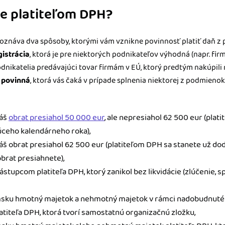
te platiteľom DPH?
zoznáva dva spôsoby, ktorými vám vznikne povinnosť platiť daň z 
istrácia
, ktorá je pre niektorých podnikateľov výhodná (napr. f
odnikatelia predávajúci tovar firmám v EÚ, ktorý predtým nakúpili
a povinná
, ktorá vás čaká v prípade splnenia niektorej z podmien
váš
obrat presiahol 50 000 eur
, ale nepresiahol 62 500 eur (plat
júceho kalendárneho roka),
š obrat presiahol 62 500 eur (platiteľom DPH sa stanete už do
obrat presiahnete),
ástupcom platiteľa DPH, ktorý zanikol bez likvidácie (zlúčenie, 
msku hmotný majetok a nehmotný majetok v rámci nadobudnutéh
latiteľa DPH, ktorá tvorí samostatnú organizačnú zložku,