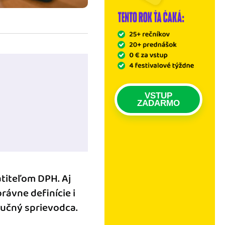
VSTUP
ZADARMO
atiteľom DPH. Aj
právne definície i
ručný sprievodca.