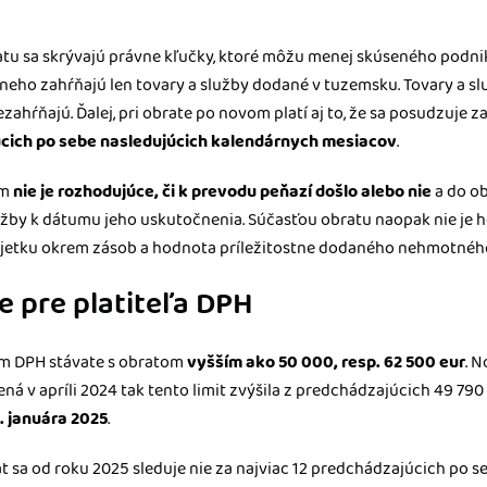
tu sa skrývajú právne kľučky, ktoré môžu menej skúseného podni
do neho zahŕňajú len tovary a služby dodané v tuzemsku. Tovary a s
zahŕňajú. Ďalej, pri obrate po novom platí aj to, že sa posudzuje z
úcich po sebe nasledujúcich kalendárnych mesiacov
.
om
nie je rozhodujúce, či k prevodu peňazí došlo alebo nie
a do ob
užby k dátumu jeho uskutočnenia. Súčasťou obratu naopak nie je h
tku okrem zásob a hodnota príležitostne dodaného nehmotného
e pre platiteľa DPH
ľom DPH stávate s obratom
vyšším ako 50 000, resp. 62 500 eur
. 
ná v apríli 2024 tak tento limit zvýšila z predchádzajúcich 49 790
1. januára 2025
.
rat sa od roku 2025 sleduje nie za najviac 12 predchádzajúcich po 