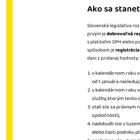
Ako sa stane
Slovenská legislatíva ro
prvým je
dobrovoľná reg
s platiteľmi DPH alebo p
spôsobom je
registráci
dani z pridanej hodnoty:
v kalendárnom roku 
od 1. januára nasledu
v kalendárnom roku vá
služby, ktorým tento 
stali ste sa právnym n
spoločnosti),
nadobudli ste v tuze
alebo časti podniku p