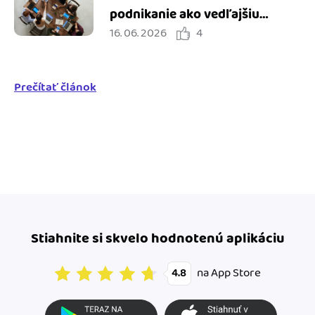
podnikanie ako vedľajšiu
16. 06. 2026
4
činnosť
Prečítať článok
Stiahnite si skvelo hodnotenú aplikáciu
na App Store
4.8