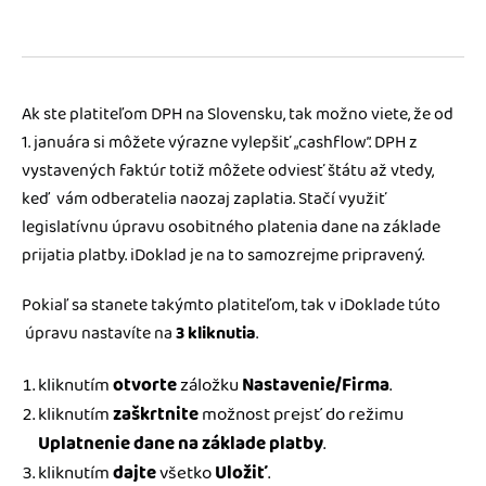
Blog
Katalóg doplnkov
Podnikateľský servis
Spýtajte sa nás
Ak ste platiteľom DPH na Slovensku, tak možno viete, že od
1. januára si môžete výrazne vylepšiť „cashflow”. DPH z
vystavených faktúr totiž môžete odviesť štátu až vtedy,
keď vám odberatelia naozaj zaplatia. Stačí využiť
legislatívnu úpravu osobitného platenia dane na základe
prijatia platby. iDoklad je na to samozrejme pripravený.
Pokiaľ sa stanete takýmto platiteľom, tak v iDoklade túto
úpravu nastavíte na
3 kliknutia
.
kliknutím
otvorte
záložku
Nastavenie/Firma
.
kliknutím
zaškrtnite
možnost prejsť do režimu
Uplatnenie dane na základe platby
.
kliknutím
dajte
všetko
Uložiť
.