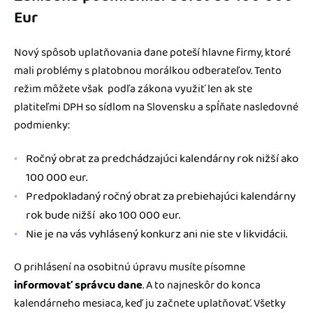
Eur
Nový spôsob uplatňovania dane poteší hlavne firmy, ktoré
mali problémy s platobnou morálkou odberateľov. Tento
režim môžete však podľa zákona využiť len ak ste
platiteľmi DPH so sídlom na Slovensku a spĺňate nasledovné
podmienky:
Ročný obrat za predchádzajúci kalendárny rok nižší ako
100 000 eur.
Predpokladaný ročný obrat za prebiehajúci kalendárny
rok bude nižší ako 100 000 eur.
Nie je na vás vyhlásený konkurz ani nie ste v likvidácii.
O prihlásení na osobitnú úpravu musíte písomne ​​
informovať správcu dane
. A to najneskôr do konca
kalendárneho mesiaca, keď ju začnete uplatňovať. Všetky