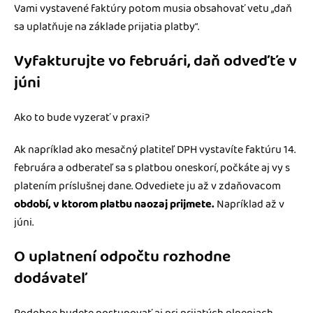
Vami vystavené faktúry potom musia obsahovať vetu „daň
sa uplatňuje na základe prijatia platby“.
Vyfakturujte vo februári, daň odveďťe v
júni
Ako to bude vyzerať v praxi?
Ak napríklad ako mesačný platiteľ DPH vystavíte faktúru 14.
februára a odberateľ sa s platbou oneskorí, počkáte aj vy s
platením príslušnej dane. Odvediete ju až v zdaňovacom
období, v ktorom platbu naozaj prijmete.
Napríklad až v
júni.
O uplatnení odpočtu rozhodne
dodávateľ