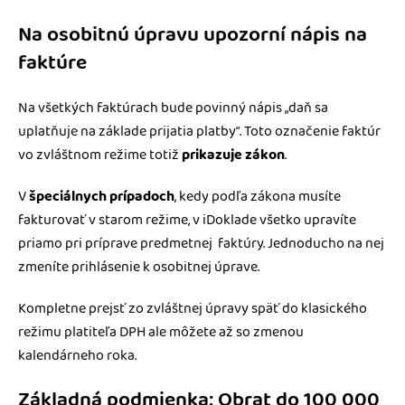
Na osobitnú úpravu upozorní nápis na
faktúre
Na všetkých faktúrach bude povinný nápis „daň sa
uplatňuje na základe prijatia platby“. Toto označenie faktúr
vo zvláštnom režime totiž
prikazuje zákon
.
V
špeciálnych prípadoch
, kedy podľa zákona musíte
fakturovať v starom režime, v iDoklade všetko upravíte
priamo pri príprave predmetnej faktúry. Jednoducho na nej
zmeníte prihlásenie k osobitnej úprave.
Kompletne prejsť zo zvláštnej úpravy späť do klasického
režimu platiteľa DPH ale môžete až so zmenou
kalendárneho roka.
Základná podmienka: Obrat do 100 000