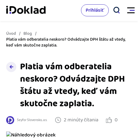
Prihlásiť
Úvod
Blog
Vlastnosti
Platia vám odberatelia neskoro? Odvádzajte DPH štátu až vtedy,
keď vám skutočne zaplatia.
Online fakturácia
Cenník
Platia vám odberatelia
Správa kontaktov
neskoro? Odvádzajte DPH
Vzdelanie
Sledovanie cashflow
štátu až vtedy, keď vám
Nápoveda
Spolupráca s účtovníkom
skutočne zaplatia.
Vyskúšať zadarmo
Ako začať s podnikaním
Prepojenie na ďalšie systémy
2 minúty čítania
0
Seyfor Slovensko, a.s.
Ako sa vyznať vo fakturácii
Spriatelení účtovníci