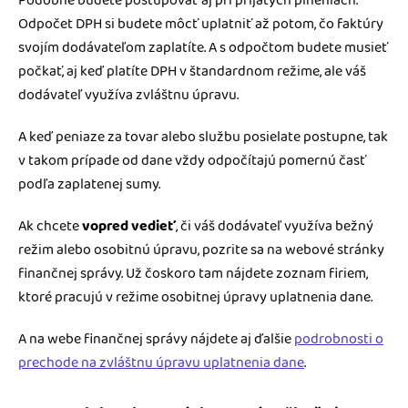
Podobne budete postupovať aj pri prijatých plneniach.
Odpočet DPH si budete môcť uplatniť až potom, čo faktúry
svojím dodávateľom zaplatíte. A s odpočtom budete musieť
počkať, aj keď platíte DPH v štandardnom režime, ale váš
dodávateľ využíva zvláštnu úpravu.
A keď peniaze za tovar alebo službu posielate postupne, tak
v takom prípade od dane vždy odpočítajú pomernú časť
podľa zaplatenej sumy.
Ak chcete
vopred vedieť
, či váš dodávateľ využíva bežný
režim alebo osobitnú úpravu, pozrite sa na webové stránky
finančnej správy. Už čoskoro tam nájdete zoznam firiem,
ktoré pracujú v režime osobitnej úpravy uplatnenia dane.
A na webe finančnej správy nájdete aj ďalšie
podrobnosti o
prechode na zvláštnu úpravu uplatnenia dane
.