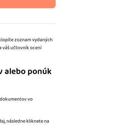
eklopíte zoznam vydaných
a váš učtovník ocení
v alebo ponúk
dokumentov vo
aj, následne kliknete na