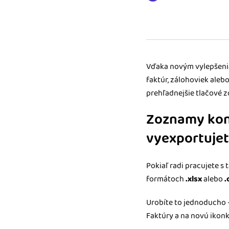
nonstop prístup k vaši
Prepojenie na ďalšie
Nechajte iDoklad praco
prepojeniu s e-shopom
ďalšími aplikáciami.
Vďaka novým vylepšenia
faktúr, zálohoviek aleb
prehľadnejšie tlačové zo
Zoznamy kont
vyexportujet
Pokiaľ radi pracujete s
formátoch
.xlsx
alebo
.
Urobíte to jednoducho –
Faktúry a na novú ikon