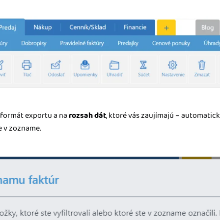
 formát exportu a na
rozsah dát
, ktoré vás zaujímajú – automatick
te v zozname.