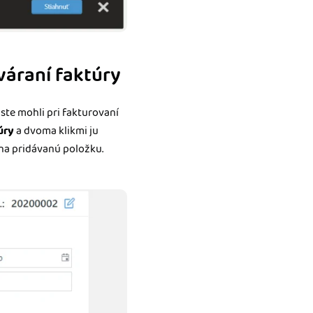
váraní faktúry
 ste mohli pri fakturovaní
úry
a dvoma klikmi ju
 na pridávanú položku.