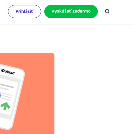
Vyskúšať zadarmo
Prihlásiť
odnikateľský servis
e mnoho
rinášame vám aktuality o podnikaní.
pýtajte sa nás
racujete v iDoklade a potrebujete poradiť?
 službami.