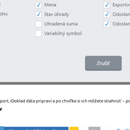
port, iDoklad dáta pripraví a po chvíľke si ich môžete stiahnúť – 
y
.