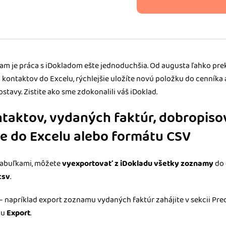
m dokladom.
 systémy
vať za vás. Vďaka
, bankou, CRM a
m je práca s iDokladom ešte jednoduchšia. Od augusta ľahko pr
o kontaktov do Excelu, rýchlejšie uložíte novú položku do cenníka 
stavy. Zistite ako sme zdokonalili váš iDoklad.
aktov, vydaných faktúr, dobropiso
e do Excelu alebo formátu CSV
 tabuľkami, môžete
vyexportovať z iDokladu všetky zoznamy
do 
csv
.
 napríklad export zoznamu vydaných faktúr zahájite v sekcii Pred
ku
Export
.