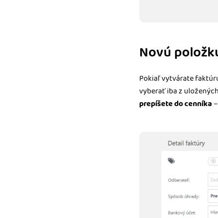
Novú položku
Pokiaľ vytvárate faktú
vyberať iba z uložených
prepíšete do cenníka
–