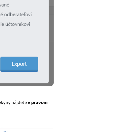
pokyny nájdete
v pravom