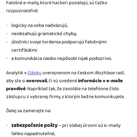
Falošné e-maily, ktoré hackeri posielajú, sú ťažko
rozpoznateľné:
logicky na seba nadväzujú,
neobsahujú gramatické chyby,
útočníci svoje tvrdenia podporujú falošnými
certifikátmi
a komunikácia naoko nepôsobí nijak podozrivo.
Analytik v
článku
uverejnenom na českom iRozhlase radí,
aby ste si
overovali
, či sú uvedené
informácie v e-maile
pravdivé
. Napríklad tak, že zavoláte na telefónne číslo
zástupcu z vybranej firmy, s ktorým bežne komunikujete.
Ďalej sa zamerajte na:
zabezpečenie pošty
– pri slabej úrovni sú e-maily
ľahko napadnuteľné,