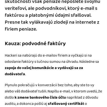
skutočnosti však peniaze nepošlete svojmu
veriteľovi, ale podvodníkovi, ktorý e-mail s
faktúrou a platobnými údajmi sfalšoval.
Presne tak vylákavajú zlodeji na internete z
firiem peniaze.
Kauza: podvodné faktúry
Hackeri sa nabúrajú do e-mailov firiem a vyčkajú si na
odoslanie faktúry s tučnou sumou na úhradu. Následne sa
zapoja do vašej komunikácie a vydávajú sa za
dodávateľa
.
Plynulo pokračujú v konverzácii bez toho, aby ste to vy
alebo váš dodávateľ tušili. Napíšu e-mail, v ktorom uvedú, že
došlo
k zmene bankového čísla účtu
napríklad z dôvodu
auditu, a dokonca pošlú aj
sfalšovaný certifikát
o