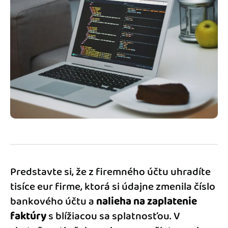
Blog
Katalóg doplnkov
Podnikateľský servis
Spýtajte sa nás
Predstavte si, že z firemného účtu uhradíte
tisíce eur firme, ktorá si údajne zmenila číslo
bankového účtu a
nalieha na zaplatenie
faktúry
s blížiacou sa splatnosťou. V