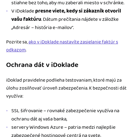
stiahne bez toho, aby mu zaberali miesto v schránke.
V iDoklade
presne viete, kedy si zákazník otvoril
vašu faktúru
. Dátum prečítania nájdete v záložke
„Adresár – história e-mailov“.
Pozrite sa,
ako v iDoklade nastavíte zasielanie faktúr s
odkazom
.
Ochrana dát v iDoklade
iDoklad pravidelne podlieha testovaniam, ktoré majú za
úlohu zosilňovať úroveň zabezpečenia. K bezpečnosti dát
využíva:
SSL šifrovanie – rovnaké zabezpečenie využíva na
ochranu dát aj vaša banka,
servery Windows Azure – patria medzi najlepšie
zabezpečené hostingové centrá na svete,