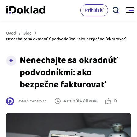
Prihlásiť
Úvod
Blog
Vlastnosti
Nenechajte sa okradnúť podvodníkmi: ako bezpečne fakturovať
Online fakturácia
Nenechajte sa okradnúť
Cenník
Správa kontaktov
podvodníkmi: ako
Vzdelanie
bezpečne fakturovať
Sledovanie cashflow
Nápoveda
Spolupráca s účtovníkom
4 minúty čítania
0
Seyfor Slovensko, a.s.
Vyskúšať zadarmo
Ako začať s podnikaním
Prepojenie na ďalšie systémy
Ako sa vyznať vo fakturácii
Spriatelení účtovníci