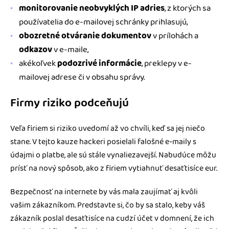
monitorovanie neobvyklých IP adries
, z ktorých sa
používatelia do e-mailovej schránky prihlasujú,
obozretné otváranie dokumentov
v prílohách a
odkazov
v e-maile,
akékoľvek
podozrivé informácie
, preklepy v e-
mailovej adrese či v obsahu správy.
Firmy riziko podceňujú
Veľa firiem si riziko uvedomí až vo chvíli, keď sa jej niečo
stane. V tejto kauze hackeri posielali falošné e-maily s
údajmi o platbe, ale sú stále vynaliezavejší. Nabudúce môžu
prísť na nový spôsob, ako z firiem vytiahnuť desaťtisíce eur.
Bezpečnosť na internete by vás mala zaujímať aj kvôli
vašim zákazníkom. Predstavte si, čo by sa stalo, keby váš
zákazník poslal desaťtisíce na cudzí účet v domnení, že ich