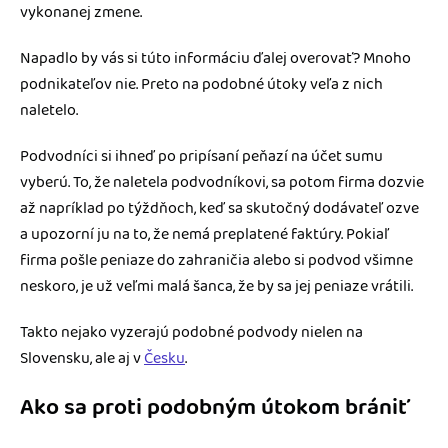
vykonanej zmene.
Napadlo by vás si túto informáciu ďalej overovať? Mnoho
podnikateľov nie. Preto na podobné útoky veľa z nich
naletelo.
Podvodníci si ihneď po pripísaní peňazí na účet sumu
vyberú. To, že naletela podvodníkovi, sa potom firma dozvie
až napríklad po týždňoch, keď sa skutočný dodávateľ ozve
a upozorní ju na to, že nemá preplatené faktúry. Pokiaľ
firma pošle peniaze do zahraničia alebo si podvod všimne
neskoro, je už veľmi malá šanca, že by sa jej peniaze vrátili.
Takto nejako vyzerajú podobné podvody nielen na
Slovensku, ale aj v
Česku
.
Ako sa proti podobným útokom brániť