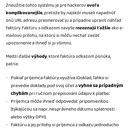
Zneužitie tohto systému je pre hackerov
oveľa
komplikovanejšie
, pretože by najskôr museli napadnúť
onú URL adresu, presmerovať ju a prípadne upraviť náhľad
faktúry. Faktúru s odkazom navyše
rozoznajú ťažšie
ako e-
mailovú prílohu, na ktorú si môžu nechať zaslať
upozornenie a ihneď si ju všimnú.
Medzi ďalšie
výhody
, ktoré faktúra odkazom ponúka,
patria:
Pokiaľ príjemca faktúry využíva iDoklad, ľahko si
prevedie doklady pod svoj účet a
vyhne sa prípadným
chybám
pri ručnom prepisovaní údajov k platbe.
Príjemca môže ihneď odpovedať pripomienkou
(týkajúcou sa napr. nesprávneho dátumu splatnosti
alebo výšky DPH).
Faktúru a jej prílohy si príjemca z odkazu jednoducho