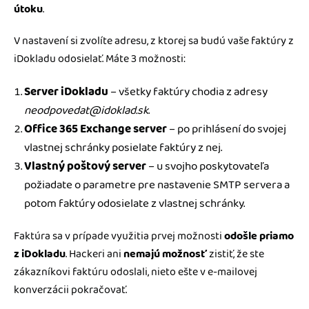
útoku
.
V nastavení si zvolíte adresu, z ktorej sa budú vaše faktúry z
iDokladu odosielať. Máte 3 možnosti:
Server iDokladu
– všetky faktúry chodia z adresy
neodpovedat@idoklad.sk
.
Office 365 Exchange server
– po prihlásení do svojej
vlastnej schránky posielate faktúry z nej.
Vlastný poštový server
– u svojho poskytovateľa
požiadate o parametre pre nastavenie SMTP servera a
potom faktúry odosielate z vlastnej schránky.
Faktúra sa v prípade využitia prvej možnosti
odošle priamo
z iDokladu
. Hackeri ani
nemajú možnosť
zistiť, že ste
zákazníkovi faktúru odoslali, nieto ešte v e-mailovej
konverzácii pokračovať.