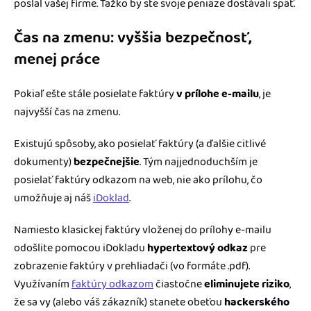
poslal vašej firme. Ťažko by ste svoje peniaze dostávali späť.
Čas na zmenu: vyššia bezpečnosť,
menej práce
Pokiaľ ešte stále posielate faktúry
v prílohe e-mailu
, je
najvyšší čas na zmenu.
Existujú spôsoby, ako posielať faktúry (a ďalšie citlivé
dokumenty)
bezpečnejšie
. Tým najjednoduchším je
posielať faktúry odkazom na web, nie ako prílohu, čo
umožňuje aj náš
iDoklad
.
Namiesto klasickej faktúry vloženej do prílohy e-mailu
odošlite pomocou iDokladu
hypertextový odkaz
pre
zobrazenie faktúry v prehliadači (vo formáte .pdf).
Využívaním
faktúry odkazom
čiastočne
eliminujete riziko
,
že sa vy (alebo váš zákazník) stanete obeťou
hackerského