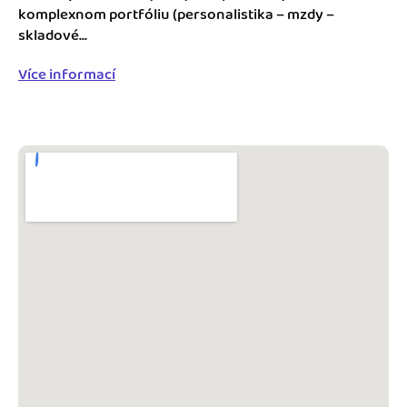
Blog
komplexnom portfóliu (personalistika – mzdy –
Katalóg doplnkov
skladové...
Podnikateľský servis
Více informací
Spýtajte sa nás