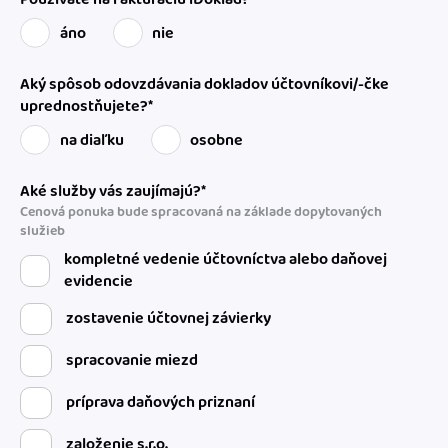
áno
nie
Aký spôsob odovzdávania dokladov účtovníkovi/-čke
uprednostňujete?*
na diaľku
osobne
Aké služby vás zaujímajú?*
Cenová ponuka bude spracovaná na základe dopytovaných
služieb
kompletné vedenie účtovníctva alebo daňovej
evidencie
zostavenie účtovnej závierky
spracovanie miezd
príprava daňových priznaní
založenie s.r.o.