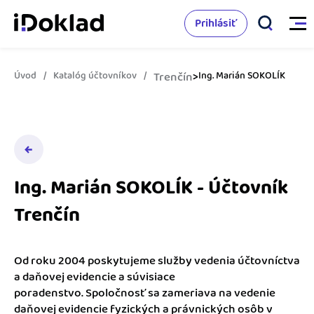
Prihlásiť
Úvod
Katalóg účtovníkov
Trenčín
>
Ing. Marián SOKOLÍK
Vlastnosti
Online fakturácia
Cenník
Správa kontaktov
Vzdelanie
Ing. Marián SOKOLÍK - Účtovník
Sledovanie cashflow
Trenčín
Nápoveda
Spolupráca s účtovníkom
Vyskúšať zadarmo
Ako začať s podnikaním
Prepojenie na ďalšie systémy
Od roku 2004 poskytujeme služby vedenia účtovníctva
a daňovej evidencie a súvisiace
Ako sa vyznať vo fakturácii
poradenstvo. Spoločnosť sa zameriava na vedenie
Spriatelení účtovníci
daňovej evidencie fyzických a právnických osôb v