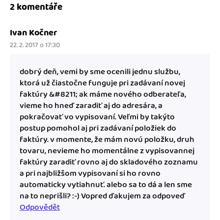
2 komentáře
Ivan Kočner
22. 2. 2017 o 17:30
dobrý deň, vemi by sme ocenili jednu službu,
ktorá už čiastočne funguje pri zadávaní novej
faktúry &#8211; ak máme nového odberateľa,
vieme ho hneď zaradiť aj do adresára, a
pokračovať vo vypisovaní. Veľmi by takýto
postup pomohol aj pri zadávaní položiek do
faktúry. v momente, že mám novú položku, druh
tovaru, nevieme ho momentálne z vypisovannej
faktúry zaradiť rovno aj do skladového zoznamu
a pri najbližšom vypisovaní si ho rovno
automaticky vytiahnuť. alebo sa to dá a len sme
na to neprišli? :-) Vopred ďakujem za odpoveď
Odpovědět