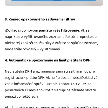
3. Koniec opakovaného zadávania filtrov
iDoklad si po novom
pamätá
vaše
filtrovanie.
Ak sa
napríklad z vyfiltrovaného zoznamu faktúr prepnete do
niektorej konkrétnej faktúry a vrátite sa späť na zoznam,
bude stále rovnaký – vyfiltrovaný.
4. Automatické upozornenie na limit platiteľa DPH
Neplatitelia DPH si už nemusia sami strážiť hranicu pre
registráciu k platbe DPH. Ak na ňu dosiahnete, iDoklad vám
zašle informačnú správu. Hranicu obratu 49 790 € za
posledných 12 mesiacov totiž sleduje na základe obratu
peňazí vo faktúrach.
Ak vám takéto upozornenie príde, postupujte podľa návodu