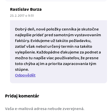
Rastislav Burza
23. 2. 2017 o 9:51
Dobrý deň, nové položky cenníka je skutočne
najlepšie pridať pred samotným vystavovaním
faktúry. Evidujeme už takúto požiadavku,
zatiaľ však nebol určený termín na takéto
vylepšenie. Každopádne ďakujeme za podnet a
možno tu napíše viac používateľov, že presne
toto chýba aj im a priorita zapracovania tým
stúpne.
Odpovědět
Pridaj komentár
Vaša e-mailová adresa nebude zverejnená.