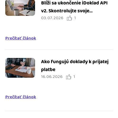
Blíži sa ukončenie iDoklad API
v2. Skontrolujte svoje
03. 07. 2026
1
integrácie
Prečítať článok
Ako fungujú doklady k prijatej
platbe
16. 06. 2026
1
Prečítať článok