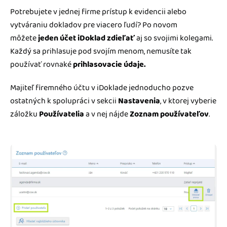
Potrebujete v jednej firme prístup k evidencii alebo
vytváraniu dokladov pre viacero ľudí? Po novom
môžete
jeden účet iDoklad zdieľať
aj so svojimi kolegami.
Každý sa prihlasuje pod svojím menom, nemusíte tak
používať rovnaké
prihlasovacie údaje.
Majiteľ firemného účtu v iDoklade jednoducho pozve
ostatných k spolupráci v sekcii
Nastavenia
, v ktorej vyberie
záložku
Používatelia
a v nej nájde
Zoznam používateľov
.