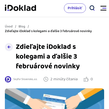
Prihlásiť
Úvod
Blog
Vlastnosti
Zdieľajte iDoklad s kolegami a ďalšie 3 februárové novinky
Online fakturácia
Zdieľajte iDoklad s
Cenník
kolegami a ďalšie 3
Správa kontaktov
Vzdelanie
februárové novinky
Sledovanie cashflow
Nápoveda
Spolupráca s účtovníkom
2 minúty čítania
0
Seyfor Slovensko, a.s.
Vyskúšať zadarmo
Ako začať s podnikaním
Prepojenie na ďalšie systémy
Ako sa vyznať vo fakturácii
Spriatelení účtovníci