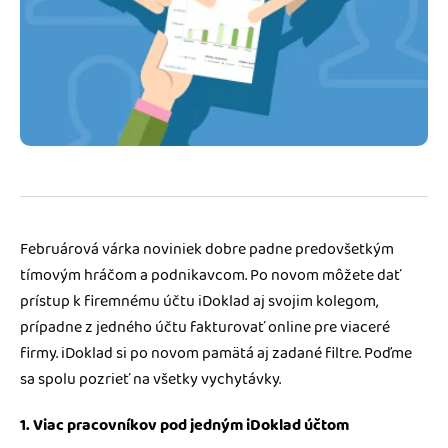
Blog
Katalóg doplnkov
Podnikateľský servis
Spýtajte sa nás
Februárová várka noviniek dobre padne predovšetkým
tímovým hráčom a podnikavcom. Po novom môžete dať
prístup k firemnému účtu iDoklad aj svojim kolegom,
prípadne z jedného účtu fakturovať online pre viaceré
firmy. iDoklad si po novom pamätá aj zadané filtre. Poďme
sa spolu pozrieť na všetky vychytávky.
1. Viac pracovníkov pod jedným iDoklad účtom