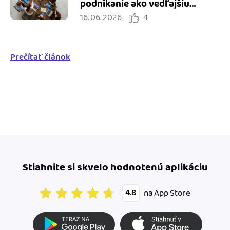
podnikanie ako vedľajšiu
16. 06. 2026
4
činnosť
Prečítať článok
Stiahnite si skvelo hodnotenú aplikáciu
na App Store
4.8