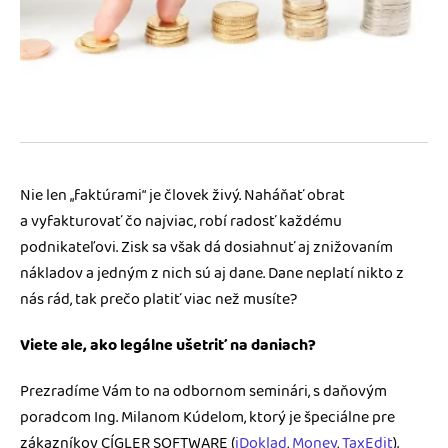
Blog
Katalóg doplnkov
Podnikateľský servis
Spýtajte sa nás
Nie len „faktúrami“ je človek živý. Naháňať obrat
a vyfakturovať čo najviac, robí radosť každému
podnikateľovi. Zisk sa však dá dosiahnuť aj znižovaním
nákladov a jedným z nich sú aj dane. Dane neplatí nikto z
nás rád, tak prečo platiť viac než musíte?
Viete ale, ako legálne ušetriť na daniach?
Prezradíme Vám to na odbornom seminári, s daňovým
poradcom Ing. Milanom Kúdelom, ktorý je špeciálne pre
zákazníkov CÍGLER SOFTWARE (
iDoklad
,
Money
,
TaxEdit
).