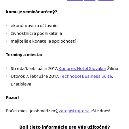
Komu je seminár určený?
ekonómovia a účtovníci
živnostníci a podnikatelia
majitelia a konatelia spoločností
Termíny a miesta:
Streda 1. februára 2017,
Kongres Hotel Slovakia
, Žilina
Utorok 7. februára 2017,
Technopol Business Suite
,
Bratislava
Pozor!
Počet miest je obmedzený,
zaregistrujte sa
ešte dnes!
Boli tieto informácie pre Vás užitočné?