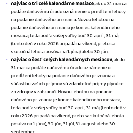
najviac o tri celé kalendárne mesiace
, ak do 31. marca
podáte daňovému úradu oznámenie o predĺžení lehoty
na podanie daňového priznania. Novou lehotou na
podanie daňového priznania je koniec kalendárneho
mesiaca, teda podľa vašej voľby buď 30. apríl , 31. máj
(tento deň v roku 2026 pripadá na víkend, preto sa
skutočná lehota posúva na 1. júna) alebo 30. jún,
najviac o šesť celých kalendárnych mesiacov
, ak do
31. marca podáte daňovému úradu oznámenie o
predĺžení lehoty na podanie daňového priznania a
súčasťou vašich príjmov sú zdaniteľné príjmy plynúce
zo zdrojov v zahraničí. Novou lehotou na podanie
daňového priznania je koniec kalendárneho mesiaca,
teda podľa vašej voľby buď 30. apríl, 31. máj (tento deň v
roku 2026 pripadá na víkend, preto sa skutočná lehota
posúva na 1. júna), 30. jún, 31. júl, 31. august alebo 30.
september.