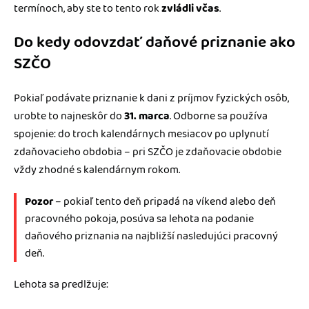
termínoch, aby ste to tento rok
zvládli včas
.
Do kedy odovzdať daňové priznanie ako
SZČO
Pokiaľ podávate priznanie k dani z príjmov fyzických osôb,
urobte to najneskôr do
31. marca
. Odborne sa používa
spojenie: do troch kalendárnych mesiacov po uplynutí
zdaňovacieho obdobia – pri SZČO je zdaňovacie obdobie
vždy zhodné s kalendárnym rokom.
Pozor
– pokiaľ tento deň pripadá na víkend alebo deň
pracovného pokoja, posúva sa lehota na podanie
daňového priznania na najbližší nasledujúci pracovný
deň.
Lehota sa predlžuje: