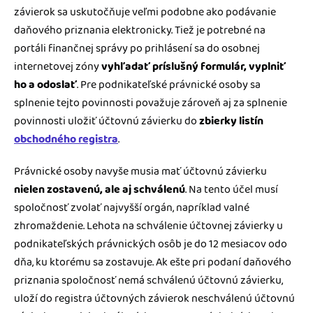
závierok sa uskutočňuje veľmi podobne ako podávanie
daňového priznania elektronicky. Tiež je potrebné na
portáli finančnej správy po prihlásení sa do osobnej
internetovej zóny
vyhľadať príslušný formulár, vyplniť
ho a odoslať
. Pre podnikateľské právnické osoby sa
splnenie tejto povinnosti považuje zároveň aj za splnenie
povinnosti uložiť účtovnú závierku do
zbierky listín
obchodného registra
.
Právnické osoby navyše musia mať účtovnú závierku
nielen zostavenú, ale aj schválenú
. Na tento účel musí
spoločnosť zvolať najvyšší orgán, napríklad valné
zhromaždenie. Lehota na schválenie účtovnej závierky u
podnikateľských právnických osôb je do 12 mesiacov odo
dňa, ku ktorému sa zostavuje. Ak ešte pri podaní daňového
priznania spoločnosť nemá schválenú účtovnú závierku,
uloží do registra účtovných závierok neschválenú účtovnú