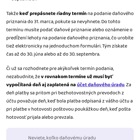
Takže
keď prepásnete riadny termín
na podanie daňového
priznania do 31. marca, pokute sa nevyhnete. Do tohto
termínu musíte podať daňové priznanie alebo oznámenie o
predĺžení lehoty na podanie daňového priznania, čo urobíte
tiež elektronicky na jednoduchom formulári. Tým získate
čas až do 30. júna alebo až do 30. septembra.
Či už sa rozhodnete pre akýkoľvek termín podania,
nezabudnite, že
v rovnakom termíne už musí byť
vypočítaná daň aj zaplatená na
účet daňového úradu
. Za
deň platby sa pritom pri bezhotovostných prevodoch z
účtu považuje deň, keď bola platba odpísaná z vášho účtu a
pri platbe v hotovosti poštovou poukážkou deň, keď pošta
hotovosť prijala alebo prevzala.
Neviete, koľko daňovému úradu