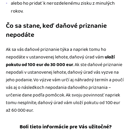
alebo ho pridať k nerozdelenému zisku z minulých
rokov.
Čo sa stane, keď daňové priznanie
nepodáte
Ak sa vás daňové priznanie týka a napriek tomu ho
nepodáte v ustanovenej lehote, daňový úrad vám
uloží
pokutu od 100 eur do 30 000 eur
. Ak ste daňové priznanie
nepodali v ustanovenej lehote, daňový úrad vás vyzve na
jeho podanie. Vo výzve vám určí aj náhradný termín a poučí
vás aj o následkoch nepodania daňového priznania –
určenie dane podľa pomôcok. Ak svoju povinnosť napriek
tomu nesplníte, daňový úrad vám uloží pokutu od 100 eur
až 60 000 eur.
Boli tieto informácie pre Vás užitočné?