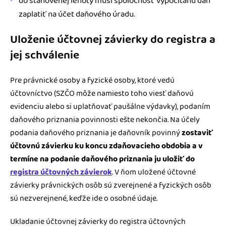
do stanovenej lehoty musí spoločnosť vypočítanú daň
zaplatiť na účet daňového úradu.
Uloženie účtovnej závierky do registra a
jej schválenie
Pre právnické osoby a fyzické osoby, ktoré vedú
účtovníctvo (SZČO môže namiesto toho viesť daňovú
evidenciu alebo si uplatňovať paušálne výdavky), podaním
daňového priznania povinnosti ešte nekončia. Na účely
podania daňového priznania je daňovník povinný
zostaviť
účtovnú závierku ku koncu zdaňovacieho obdobia a v
termíne na podanie daňového priznania ju uložiť do
registra účtovných závierok
. V ňom uložené účtovné
závierky právnických osôb sú zverejnené a fyzických osôb
sú nezverejnené, keďže ide o osobné údaje.
Ukladanie účtovnej závierky do registra účtovných