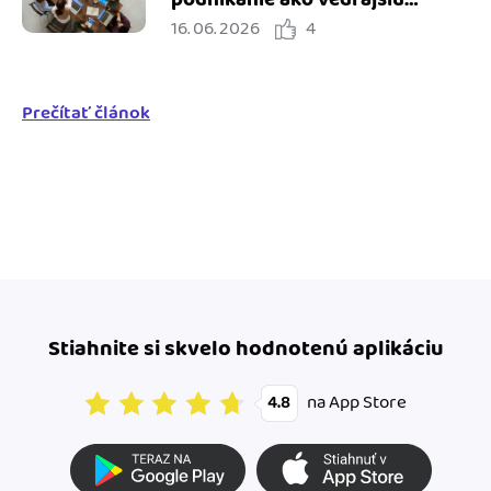
16. 06. 2026
4
činnosť
Prečítať článok
Stiahnite si skvelo hodnotenú aplikáciu
na App Store
4.8