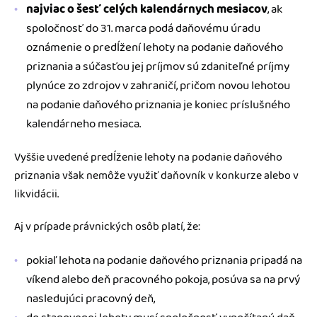
najviac o šesť celých kalendárnych mesiacov
, ak
spoločnosť do 31. marca podá daňovému úradu
oznámenie o predĺžení lehoty na podanie daňového
priznania a súčasťou jej príjmov sú zdaniteľné príjmy
plynúce zo zdrojov v zahraničí, pričom novou lehotou
na podanie daňového priznania je koniec príslušného
kalendárneho mesiaca.
Vyššie uvedené predĺženie lehoty na podanie daňového
priznania však nemôže využiť daňovník v konkurze alebo v
likvidácii.
Aj v prípade právnických osôb platí, že:
pokiaľ lehota na podanie daňového priznania pripadá na
víkend alebo deň pracovného pokoja, posúva sa na prvý
nasledujúci pracovný deň,