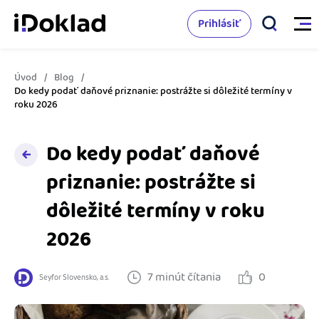
Prihlásiť
Úvod
Blog
Vlastnosti
Do kedy podať daňové priznanie: postrážte si dôležité termíny v
roku 2026
Online fakturácia
Cenník
Do kedy podať daňové
Správa kontaktov
priznanie: postrážte si
Vzdelanie
Sledovanie cashflow
dôležité termíny v roku
Nápoveda
Spolupráca s účtovníkom
2026
Vyskúšať zadarmo
Ako začať s podnikaním
Prepojenie na ďalšie systémy
7 minút čítania
0
Seyfor Slovensko, a.s.
Ako sa vyznať vo fakturácii
Spriatelení účtovníci