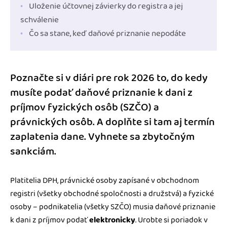
Uloženie účtovnej závierky do registra a jej
schválenie
Čo sa stane, keď daňové priznanie nepodáte
Poznačte si v diári pre rok 2026 to, do kedy
musíte podať daňové priznanie k dani z
príjmov fyzických osôb (
SZČO
) a
právnických osôb. A doplňte si tam aj termín
zaplatenia dane. Vyhnete sa zbytočným
sankciám.
Platitelia DPH, právnické osoby zapísané v obchodnom
registri (všetky obchodné spoločnosti a družstvá) a fyzické
osoby – podnikatelia (všetky SZČO) musia daňové priznanie
k dani z príjmov podať
elektronicky
. Urobte si poriadok v