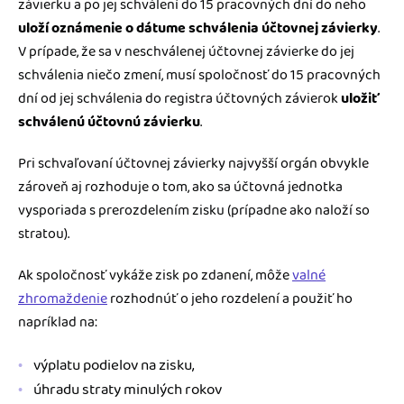
závierku a po jej schválení do 15 pracovných dní do neho
uloží oznámenie o dátume schválenia účtovnej závierky
.
V prípade, že sa v neschválenej účtovnej závierke do jej
schválenia niečo zmení, musí spoločnosť do 15 pracovných
dní od jej schválenia do registra účtovných závierok
uložiť
schválenú účtovnú závierku
.
Pri schvaľovaní účtovnej závierky najvyšší orgán obvykle
zároveň aj rozhoduje o tom, ako sa účtovná jednotka
vysporiada s prerozdelením zisku (prípadne ako naloží so
stratou).
Ak spoločnosť vykáže zisk po zdanení, môže
valné
zhromaždenie
rozhodnúť o jeho rozdelení a použiť ho
napríklad na:
výplatu podielov na zisku,
úhradu straty minulých rokov