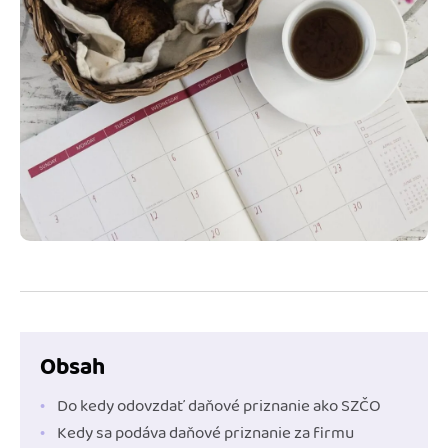
Blog
Katalóg doplnkov
Podnikateľský servis
Spýtajte sa nás
Obsah
Do kedy odovzdať daňové priznanie ako SZČO
Kedy sa podáva daňové priznanie za firmu