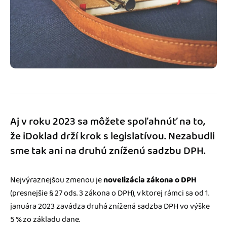
Blog
Katalóg doplnkov
Podnikateľský servis
Spýtajte sa nás
Aj v roku 2023 sa môžete spoľahnúť na to,
že iDoklad drží krok s legislatívou. Nezabudli
sme tak ani na druhú zníženú sadzbu DPH.
Nejvýraznejšou zmenou je
novelizácia zákona o DPH
(presnejšie § 27 ods. 3 zákona o DPH), v ktorej rámci sa od 1.
januára 2023 zavádza druhá znížená sadzba DPH vo výške
5 % zo základu dane.