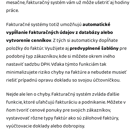
mesačne, fakturačný systém vám už môže ušetriť aj hodiny
práce.
Fakturačné systémy totiž umožňujú
automatické
vypĺňanie fakturačných údajov z databázy alebo
vytvorenie cenníkov
. Z tých si automaticky dopĺňate
položky do faktúr. Využijete aj
predvyplnené šablóny
pre
podobný typ zákazníkov, kde si môžete okrem iného
nastaviť sadzbu DPH. Vďaka týmto funkciám tak
minimalizujete riziko chyby na faktúre a nebudete musieť
riešiť prípadnú opravu dokladu so svojou účtovníčkou.
Nejde ale len o chyby. Fakturačný systém zvláda ďalšie
funkcie, ktoré uľahčujú fakturáciu a podnikanie. Môžete v
ňom tvoriť cenové ponuky pre svojich zákazníkov,
vystavovať rôzne typy faktúr ako sú zálohové faktúry,
vyúčtovacie doklady alebo dobropisy.