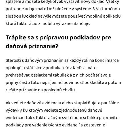
splatení a môžete kedykoľvek vystaviť nový doklad. Všetky
potrebné údaje máte tiež uložené v systéme. S fakturačnou
službou iDoklad navyše môžete používať mobilnú aplikáciu,
ktorá fakturáciu z mobilu výrazne uľahčuje.
Trápite sa s prípravou podkladov pre
daňové priznanie?
Starosti s daňovým priznaním sa každý rok na konci marca
opakujú u státisícov podnikateľov. Keď sa máte
prehrabávať desiatkami tabuliek a z nich počítať svoje
príjmy, často túto nepríjemnú povinnosť odkladáte a potom
riešite priznanie na poslednú chvíľu.
Ak vediete daňovú evidenciu alebo si uplatňujete paušálne
výdavky, ku ktorým vediete zjednodušenú daňovú
evidenciu, tak s fakturačným systémom si ľahko pripravíte
podklady pre vedenie týchto evidencií a zostavenie