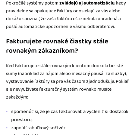
Pokročilé systémy potom
zvládajú aj automatizáciu
, kedy
pravidelne sa opakujúce faktúry odosielajú za vás alebo
dokážu spoznať, že vaša faktúra ešte nebola uhradená a
pošlú automatické upozornenie vášmu odberateľovi.
Fakturujete rovnaké čiastky stále
rovnakým zákazníkom?
Keď fakturujete stále rovnakým klientom dookola tie isté
sumy (napríklad za nájom alebo mesačný paušál za služby),
vystavovanie faktúry sa pre vás časom zjednodušuje. Pokiaľ
ale nevyužívate fakturačný systém, rovnako musíte
zakaždým:
spomenúť si, že je čas fakturovať a vyčleniť si dostatok
priestoru,
zapnúť tabuľkový softvér