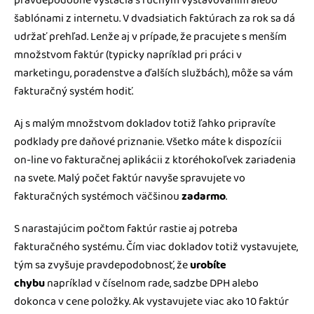
pravdepodobne vystačia s ručným vystavovaním alebo
šablónami z internetu. V dvadsiatich faktúrach za rok sa dá
udržať prehľad. Lenže aj v prípade, že pracujete s menším
množstvom faktúr (typicky napríklad pri práci v
marketingu, poradenstve a ďalších službách), môže sa vám
fakturačný systém hodiť.
Aj s malým množstvom dokladov totiž ľahko pripravíte
podklady pre daňové priznanie. Všetko máte k dispozícii
on-line vo fakturačnej aplikácii z ktoréhokoľvek zariadenia
na svete. Malý počet faktúr navyše spravujete vo
fakturačných systémoch väčšinou
zadarmo
.
S narastajúcim počtom faktúr rastie aj potreba
fakturačného systému. Čím viac dokladov totiž vystavujete,
tým sa zvyšuje pravdepodobnosť, že
urobíte
chybu
napríklad v číselnom rade, sadzbe DPH alebo
dokonca v cene položky. Ak vystavujete viac ako 10 faktúr