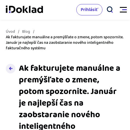
Prihlásiť
Úvod
Blog
Vlastnosti
Ak fakturujete manuálne a premýšľate o zmene, potom spozornite.
Január je najlepší čas na zaobstaranie nového inteligentného
fakturačného systému
Online fakturácia
Cenník
Správa kontaktov
Ak fakturujete manuálne a
Vzdelanie
premýšľate o zmene,
Sledovanie cashflow
potom spozornite. Január
Nápoveda
Spolupráca s účtovníkom
je najlepší čas na
Vyskúšať zadarmo
Ako začať s podnikaním
Prepojenie na ďalšie systémy
zaobstaranie nového
Ako sa vyznať vo fakturácii
Spriatelení účtovníci
inteligentného