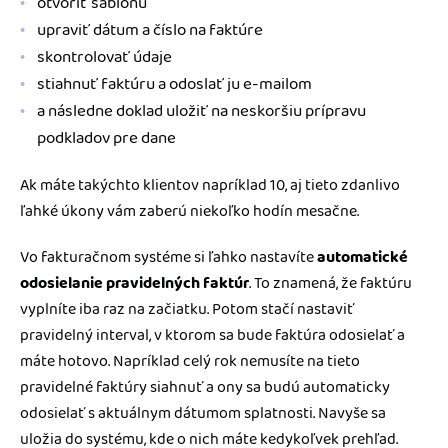
otvoriť šablónu
upraviť dátum a číslo na faktúre
skontrolovať údaje
stiahnuť faktúru a odoslať ju e-mailom
a následne doklad uložiť na neskoršiu prípravu
podkladov pre dane
Ak máte takýchto klientov napríklad 10, aj tieto zdanlivo
ľahké úkony vám zaberú niekoľko hodín mesačne.
Vo fakturačnom systéme si ľahko nastavíte
automatické
odosielanie pravidelných faktúr
. To znamená, že faktúru
vyplníte iba raz na začiatku. Potom stačí nastaviť
pravidelný interval, v ktorom sa bude faktúra odosielať a
máte hotovo. Napríklad celý rok nemusíte na tieto
pravidelné faktúry siahnuť a ony sa budú automaticky
odosielať s aktuálnym dátumom splatnosti. Navyše sa
uložia do systému, kde o nich máte kedykoľvek prehľad.