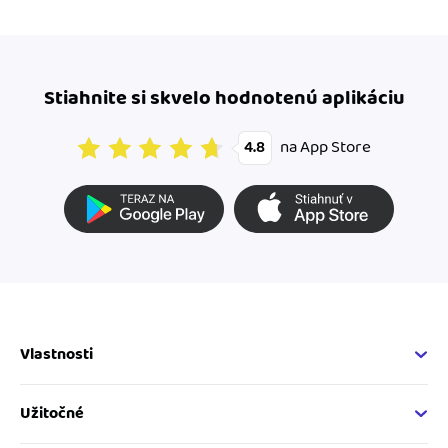
Stiahnite si skvelo hodnotenú aplikáciu
na App Store
4.8
Vlastnosti
Fakturačné vlastnosti
Online fakturácia
Užitočné
Správa kontaktov
Nápoveda