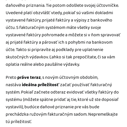
daňového priznania. Tie potom odošlete svojej účtovníčke.
Uvedené platí obzvlášť vtedy, pokiaľ sú vašimi dokladmi
vystavené faktúry, prijaté faktúry a výpisy z bankového
účtu. S fakturačným systémom máte všetky svoje
vystavené faktúry pohromade a môžete si v ňom spravovať
aj prijaté faktúry a párovať ich s pohybmi na bankovom
účte. Takto si pripravíte aj podklady pre uplatnenie
skutočných výdavkov. Ľahko si tak prepočítate, či sa vám
oplatia reálne alebo paušálne výdavky.
Preto
práve teraz
, s novým účtovným obdobím,
nastáva
ideálna príležitosť
začať používať fakturačný
systém. Pokiaľ začnete odteraz evidovať všetky faktúry do
systému (môžete spätne pridať aj tie, ktoré už ste doposiaľ
vystavili), budúce daňové priznanie pre vás bude
prechádzka ružovým fakturačným sadom. Nepremeškajte
tú príležitosť.