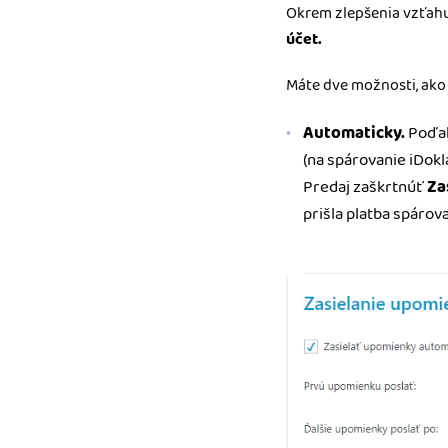
Okrem zlepšenia vzťahu
účet.
Máte dve možnosti, ako
Automaticky.
Poďak
(na spárovanie iDok
Predaj zaškrtnúť
Za
prišla platba spárov