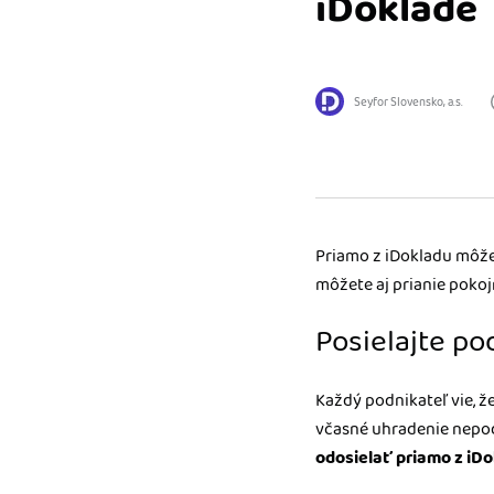
iDoklade
nonstop prístup k vaši
Prepojenie na ďalšie
Nechajte iDoklad praco
Seyfor Slovensko, a.s.
prepojeniu s e-shopom
ďalšími aplikáciami.
Priamo z iDokladu môže
môžete aj prianie pokojn
Posielajte p
Každý podnikateľ vie, ž
včasné uhradenie nepoď
odosielať priamo z iDo