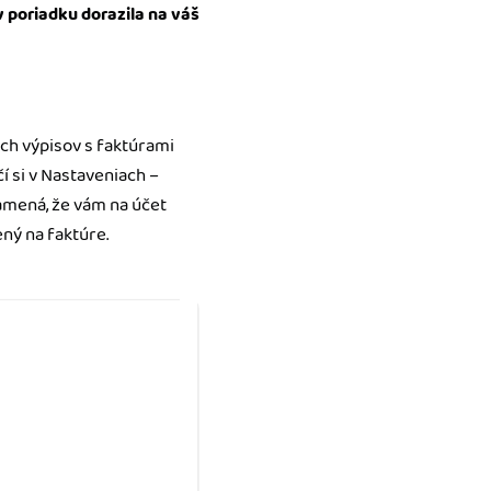
v poriadku dorazila na váš
ch výpisov s faktúrami
í si v Nastaveniach –
mená, že vám na účet
ný na faktúre.