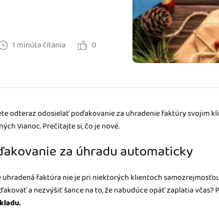
m dokladom.
 systémy
vať za vás. Vďaka
1 minúta čítania
0
, bankou, CRM a
te odteraz odosielať poďakovanie za uhradenie faktúry svojim kli
ých Vianoc. Prečítajte si, čo je nové.
oďakovanie za úhradu automaticky
e uhradená faktúra nie je pri niektorých klientoch samozrejmosťou
akovať a nezvýšiť šance na to, že nabudúce opäť zaplatia včas?
kladu.