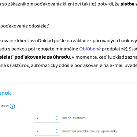
 so zákazníkom poďakovanie klientovi taktiež potvrdí, že
platba 
 poďakovanie odosielať:
ovanie klientovi iDoklad pošle na základe spárovaných bankový
ladu s bankou potrebujete minimálne
Obľúbené
predplatné). Stač
sielať poďakovanie za úhradu
.
V momente, keď iDoklad zazna
aná s faktúrou, automaticky odošle poďakovanie na e-mail uvede