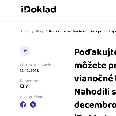
Úvod
Blog
Poďakujte za úhradu a môžete pripojiť aj
Online fakturácia
Vytvárajte doklady jed
zaškolenia.
Poďakujte
Správa kontaktov
môžete pr
Získajte kontrolu nad 
Dátum publikácie
obchodnými kontaktmi.
12. 12. 2018
vianočné 
Komentáre
Sledovanie cashflow
0
Nahodili 
Vymeňte počítanie za 
o výdavkoch a príjmoch
Zdieľať článok
decembro
Spolupráca s účtovn
Dajte účtovníkovi to, č