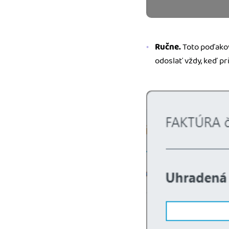
Ručne.
Toto poďakov
odoslať vždy, keď pr