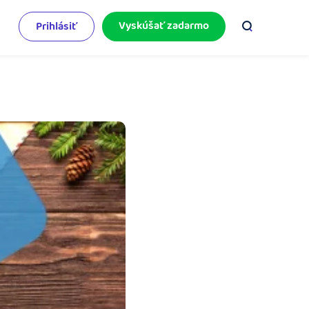
Vyskúšať zadarmo
Prihlásiť
odnikateľský servis
e mnoho
rinášame vám aktuality o podnikaní.
pýtajte sa nás
racujete v iDoklade a potrebujete poradiť?
 službami.